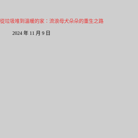
從垃圾堆到溫暖的家：流浪母犬朵朵的重生之路
2024 年 11 月 9 日