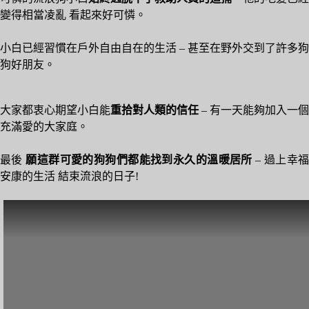
變得相當凌亂 看起來好可憐。
小白已經習慣在戶外自由自在的生活 – 甚至在野外交到了許多狗
狗好朋友。
大家都衷心期望小白能
重拾對人類的信任
– 有一天能夠加入一個
充滿愛的大家庭。
最後
願這群可愛的狗狗們都能找到永久的溫暖居所
– 過上幸
安康的生活 結束流浪的日子!