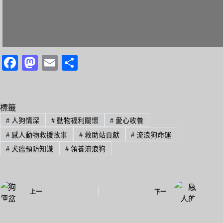
Fa
M
E
分
ce
as
m
享
bo
to
ail
ok
do
標籤
#
人狗情深
#
動物福利關懷
#
愛心收養
n
#
感人動物救援故事
#
救助站貢獻
#
流浪狗命運
#
犬瘟預防知識
#
領養流浪狗
上一
下一