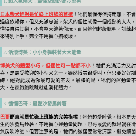
1.
超人氣柴犬：最懂空間的高冷型男
日本柴犬絕對是忙碌上班族的首選
！牠們最懂得保持距離，不會
過度依賴你，但又充滿忠誠。柴犬的個性就像一個成熟的大人，
懂得自得其樂，不會整天纏著你玩。而且牠們超級聰明，訓練起
來特別上手，完全不用擔心搞破壞。
2.
活潑博美：小小身軀裝著大大能量
博美犬的體型小巧，但個性可一點都不小
！牠們充滿活力又
喜，是最受歡迎的小型犬之一。雖然博美很愛叫，但只要好好訓
練，絕對能成為你最可愛的室友。最棒的是，牠們的運動量不
大，在家跑跑跳跳就能消耗體力。
3.
慵懶巴哥：最愛沙發馬鈴薯
巴哥
簡直就是忙碌上班族的完美搭檔
！牠們超愛睡覺，根本是天
生的沙發馬鈴薯。不用擔心運動量問題，巴哥最愛的就是躺在冷
氣房吹冷氣。但要注意的是，牠們的皺摺要常常清潔，避免細菌