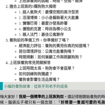
上班族養狗的挑戰：時間、空間、經濟
適合上班族的5種狗狗大揭密
1.
超人氣柴犬：最懂空間的高冷型男
2.
活潑博美：小小身軀裝著大大能量
3.
慵懶巴哥：最愛沙發馬鈴薯
4.
優雅約克夏：時尚指標小公主
5.
親人法鬥：最佳公寓夥伴
養狗前的準備工作，你準備好了嗎？
經濟能力評估：養狗的費用你真的知道嗎？
居住環境評估：公寓也能養狗嗎？
時間規劃：如何兼顧工作與照顧狗狗？
上班族養狗常見問題解答
上班時間太長，狗狗會不會孤單？
如何訓練狗狗獨處？
養狗會影響生活品質嗎？
小編的養狗故事：從新手到老手的成長
嗨大家好！
我是一個標準的上班族狗奴
。還記得剛開始養狗的時
候，腦袋瓜子裡只有一個念頭：「
好想要一隻超可愛的毛