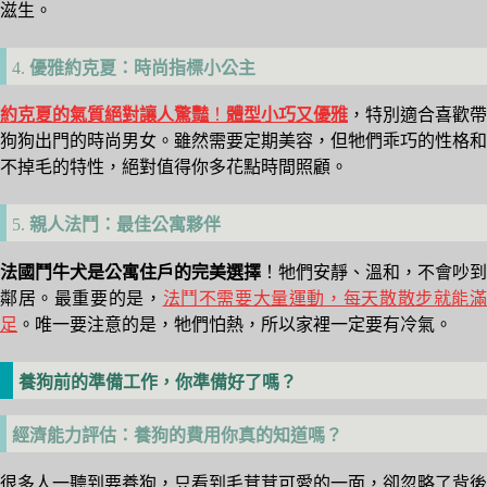
滋生。
4.
優雅約克夏：時尚指標小公主
約克夏的氣質絕對讓人驚豔
！
體型小巧又優雅
，特別適合喜歡帶
狗狗出門的時尚男女。雖然需要定期美容，但牠們乖巧的性格和
不掉毛的特性，絕對值得你多花點時間照顧。
5.
親人法鬥：最佳公寓夥伴
法國鬥牛犬是公寓住戶的完美選擇
！牠們安靜、溫和，不會吵到
鄰居。最重要的是，
法鬥不需要大量運動，每天散散步就能
足
。唯一要注意的是，牠們怕熱，所以家裡一定要有冷氣。
養狗前的準備工作，你準備好了嗎？
經濟能力評估：養狗的費用你真的知道嗎？
很多人一聽到要養狗，只看到毛茸茸可愛的一面，卻忽略了背後