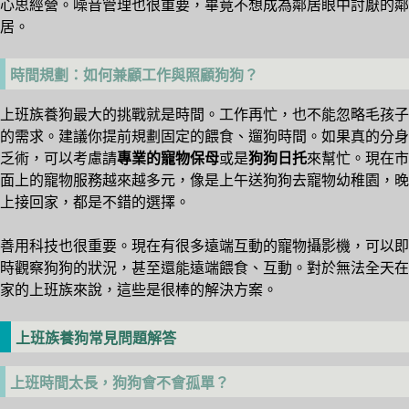
心思經營。噪音管理也很重要，畢竟不想成為鄰居眼中討厭的鄰
居。
時間規劃：如何兼顧工作與照顧狗狗？
上班族養狗最大的挑戰就是時間。工作再忙，也不能忽略毛孩子
的需求。建議你提前規劃固定的餵食、遛狗時間。如果真的分身
乏術，可以考慮請
專業的寵物保母
或是
狗狗日托
來幫忙。現在市
面上的寵物服務越來越多元，像是上午送狗狗去寵物幼稚園，晚
上接回家，都是不錯的選擇。
善用科技也很重要。現在有很多遠端互動的寵物攝影機，可以即
時觀察狗狗的狀況，甚至還能遠端餵食、互動。對於無法全天在
家的上班族來說，這些是很棒的解決方案。
上班族養狗常見問題解答
上班時間太長，狗狗會不會孤單？