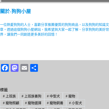
關於-狗狗小屋
一位熱愛狗狗的人士，喜歡分享推薦優質的狗狗商品，以及狗狗的知識文
章。透過這個狗狗小屋網站，我希望與大家一起了解、分享狗狗的美好世
界，讓我們一同創造更多美好的回憶！
Fa
M
E
分
ce
as
m
享
bo
to
ail
ok
do
標籤
#
上班族
#
上班族養狗
#
中型犬
#
寵物
n
#
寵物照顧
#
寵物選擇
#
寵物飼養
#
小型犬