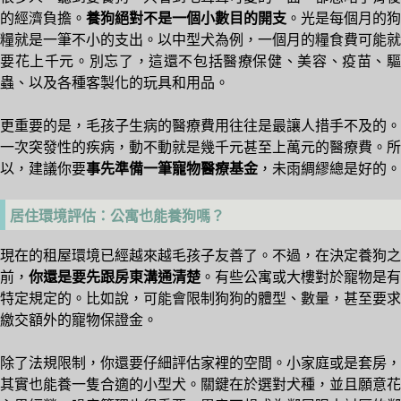
的經濟負擔。
養狗絕對不是一個小數目的開支
。光是每個月的狗
糧就是一筆不小的支出。以中型犬為例，一個月的糧食費可能就
要花上千元。別忘了，這還不包括醫療保健、美容、疫苗、驅
蟲、以及各種客製化的玩具和用品。
更重要的是，毛孩子生病的醫療費用往往是最讓人措手不及的。
一次突發性的疾病，動不動就是幾千元甚至上萬元的醫療費。所
以，建議你要
事先準備一筆寵物醫療基金
，未雨綢繆總是好的。
居住環境評估：公寓也能養狗嗎？
現在的租屋環境已經越來越毛孩子友善了。不過，在決定養狗之
前，
你還是要先跟房東溝通清楚
。有些公寓或大樓對於寵物是有
特定規定的。比如說，可能會限制狗狗的體型、數量，甚至要求
繳交額外的寵物保證金。
除了法規限制，你還要仔細評估家裡的空間。小家庭或是套房，
其實也能養一隻合適的小型犬。關鍵在於選對犬種，並且願意花