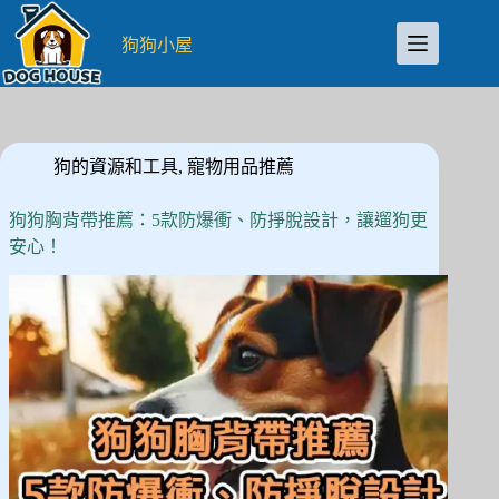
跳
至
狗狗小屋
主
要
內
容
狗的資源和工具
,
寵物用品推薦
狗狗胸背帶推薦：5款防爆衝、防掙脫設計，讓遛狗更
安心！