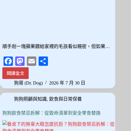
伴
轉
移
焦
慮
順手削一塊蘋果餵給家裡的毛孩看似親密，但如果…
Fa
M
E
分
ce
as
m
享
閱讀全文
貓
bo
to
ail
狗
狗哥 (Dr. Dog)
2026 年 7 月 30 日
ok
do
可
以
n
狗狗照顧與知識
,
飲食與日常保養
吃
蘋
果
狗狗飲食禁忌拆解：從致命清單到安全零食替換
嗎？
去
籽、