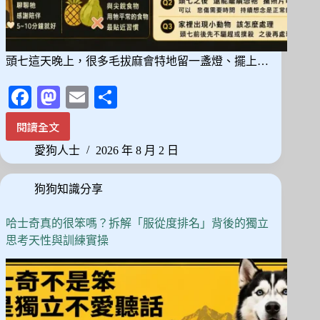
頭七這天晚上，很多毛拔麻會特地留一盞燈、擺上…
Fa
M
E
分
ce
as
m
享
閱讀全文
毛
bo
to
ail
孩
愛狗人士
2026 年 8 月 2 日
ok
do
頭
七
n
狗狗知識分享
會
回
家
哈士奇真的很笨嗎？拆解「服從度排名」背後的獨立
嗎？
思考天性與訓練實操
民
俗
說
法
背