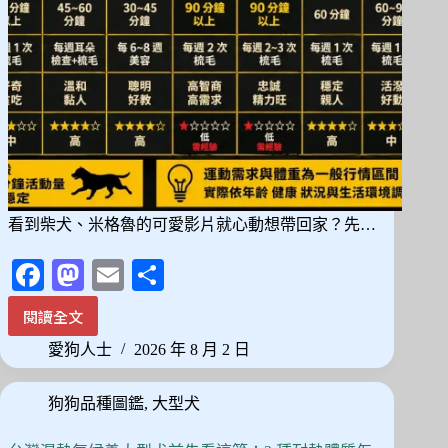
選
與
照
護
全
解
析
看到柴犬、米格魯的可愛影片就心動想帶回家？先…
Fa
M
E
分
ce
as
m
享
閱讀全文
想
bo
to
ail
養
愛狗人士
2026 年 8 月 2 日
ok
do
中
型
n
狗狗品種圖鑑
,
大型犬
犬
先