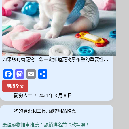
心
分
享，
CP
值
超
高
如果您有養寵物，您一定知道寵物尿布墊的重要性…
Fa
M
E
分
ce
as
m
享
閱讀全文
2024
bo
to
ail
最
愛狗人士
2024 年 3 月 8 日
ok
do
新
10
n
狗的資源和工具
,
寵物用品推薦
款
寵
物
最佳寵物推車推薦：熱銷排名前12款精選！