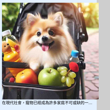
尿
布
墊
推
薦，
詳
細
比
較
與
選
購
要
點!
在現代社會，寵物已經成為許多家庭不可或缺的一…