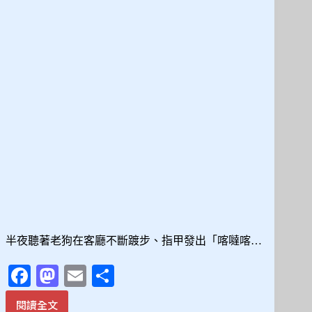
作」
與
「睡
眠
伸
展」，
拆
解
高
齡
犬
的
休
息
密
碼
半夜聽著老狗在客廳不斷踱步、指甲發出「喀噠喀…
Fa
M
E
分
ce
as
m
享
閱讀全文
老