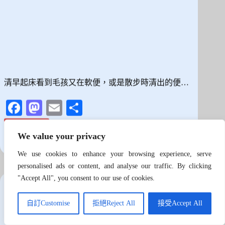
清早起床看到毛孩又在軟便，或是散步時清出的便…
Fa
M
E
分
ce
as
m
享
閱讀全文
以
bo
to
ail
We value your privacy
為
狗哥 (Dr. Dog)
2026 年 7 月 30 日
ok
do
換
We use cookies to enhance your browsing experience, serve
飼
n
personalised ads or content, and analyse our traffic. By clicking
狗狗照顧與知識
,
飲食與日常保養
料
"Accept All", you consent to our use of cookies.
就
有
換飼料前先看這篇！穀物與無穀優缺點拆解，教你用
效？
自訂Customise
拒絕Reject All
接受Accept All
3 步驟選出命定乾乾
毛
孩