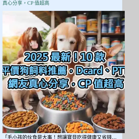
5
真心分享，CP 值超高
款
防
爆
衝、
防
掙
脫
設
計，
讓
遛
狗
更
安
心！
「毛小孩的伙食是大事！想讓寶貝吃得健康又省錢…