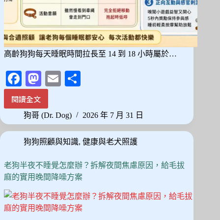
性
與
訓
練
實
高齡狗狗每天睡眠時間拉長至 14 到 18 小時屬於…
操
Fa
M
E
分
ce
as
m
享
閱讀全文
老
bo
to
ail
狗
狗哥 (Dr. Dog)
2026 年 7 月 31 日
ok
do
每
天
n
狗狗照顧與知識
,
健康與老犬照護
都
在
睡？
老狗半夜不睡覺怎麼辦？拆解夜間焦慮原因，給毛拔
觀
麻的實用晚間降噪方案
察
「起
床
動