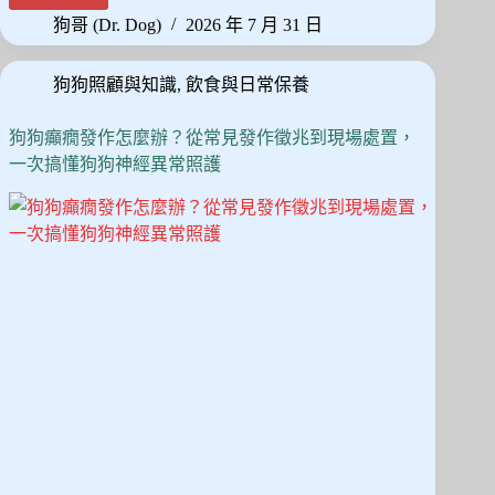
bo
to
ail
狗
狗哥 (Dr. Dog)
2026 年 7 月 31 日
ok
do
半
夜
n
狗狗照顧與知識
,
飲食與日常保養
不
睡
覺
狗狗癲癇發作怎麼辦？從常見發作徵兆到現場處置，
怎
一次搞懂狗狗神經異常照護
麼
辦？
拆
解
夜
間
焦
慮
原
因，
給
毛
拔
麻