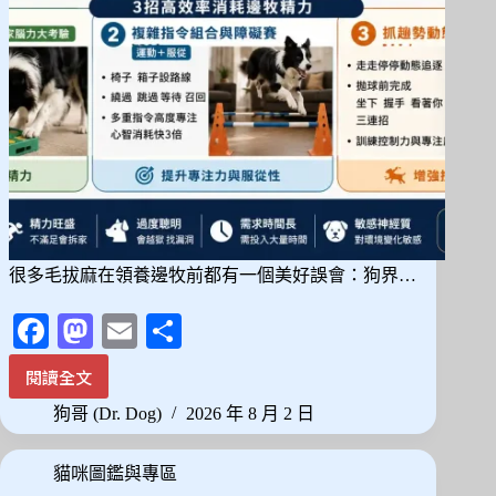
種
耐
熱
體
質
怎
麼
挑
很多毛拔麻在領養邊牧前都有一個美好誤會：狗界…
Fa
M
E
分
ce
as
m
享
閱讀全文
邊
bo
to
ail
牧
狗哥 (Dr. Dog)
2026 年 8 月 2 日
ok
do
不
是
n
貓咪圖鑑與專區
天