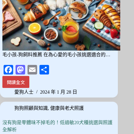
毛小孩-狗飼料推薦 在為心愛的毛小孩挑選適合的…
Fa
M
E
分
ce
as
m
享
閱讀全文
寵
bo
to
ail
愛
愛狗人士
2024 年 1 月 28 日
ok
do
小
天
n
狗狗照顧與知識
,
健康與老犬照護
地：
2024
年
沒有狗是零體味不掉毛的！低過敏20犬種挑選與照護
精
全解析