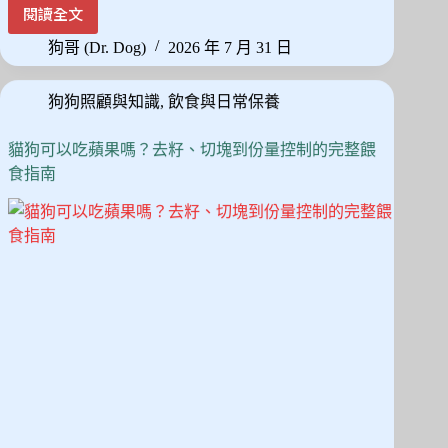
ce
as
m
享
護
閱讀全文
狗
bo
to
ail
狗
狗哥 (Dr. Dog)
2026 年 7 月 31 日
ok
do
悶
悶
n
狗狗照顧與知識
,
飲食與日常保養
不
樂
怎
貓狗可以吃蘋果嗎？去籽、切塊到份量控制的完整餵
麼
食指南
辦？
從
觀
察
細
節
到
15
分
鐘
精
準
陪