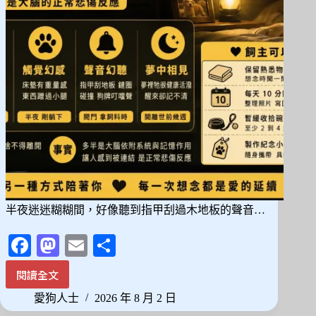
咪
離
世
後
那
些
說
不
出
口
的
感
受
半夜迷迷糊糊間，好像聽到指甲刮過木地板的聲音…
Fa
M
E
分
ce
as
m
享
閱讀全文
毛
bo
to
ail
孩
愛狗人士
2026 年 8 月 2 日
ok
do
走