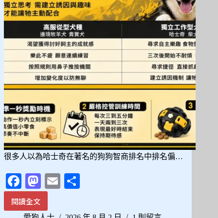
後，
其
實
是
你
的
大
腦
在
陪
你
走
過
悲
傷
很多人以為哈士奇在著名的狗狗智商排名中排名偏…
Fa
M
E
分
ce
as
m
享
閱讀全文
哈
bo
to
ail
士
愛狗人士
2026 年 8 月 2 日
1 則留言