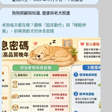
ok
do
奇
真
n
狗狗照顧與知識
,
健康與老犬照護
的
很
笨
老狗每天都在睡？觀察「起床動作」與「睡眠伸
嗎？
展」，拆解高齡犬的休息密碼
拆
解
「服
從
度
排
名」
背
後
的
獨
立
思
考
天