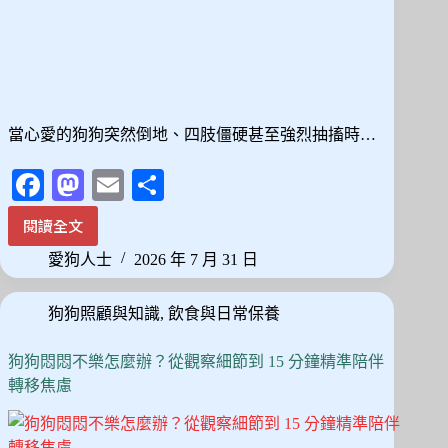
的
實
用
晚
間
降
當心愛的狗狗突然倒地、四肢僵硬甚至強烈抽搐時…
噪
方
Fa
M
E
分
案
ce
as
m
享
閱讀全文
狗
bo
to
ail
狗
愛狗人士
2026 年 7 月 31 日
ok
do
癲
癇
n
狗狗照顧與知識
,
飲食與日常保養
發
作
怎
狗狗悶悶不樂怎麼辦？從觀察細節到 15 分鐘精準陪伴
麼
轉移焦慮
辦？
從
常