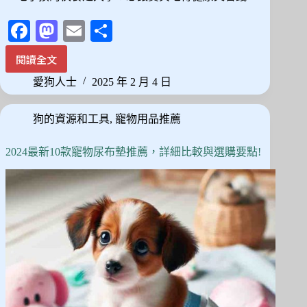
Fa
M
E
分
ce
as
m
享
閱讀全文
2025
bo
to
ail
最
愛狗人士
2025 年 2 月 4 日
ok
do
新！
10
n
狗的資源和工具
,
寵物用品推薦
款
平
價
2024最新10款寵物尿布墊推薦，詳細比較與選購要點!
狗
飼
料
推
薦，
Dcard、
PTT
網
友
真