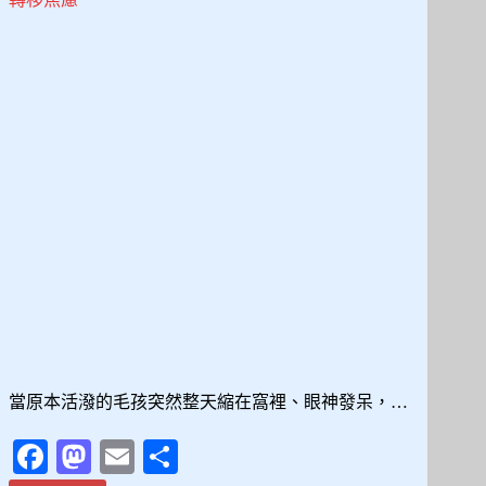
見
發
作
徵
兆
到
現
場
處
置，
一
次
搞
懂
狗
狗
神
當原本活潑的毛孩突然整天縮在窩裡、眼神發呆，…
經
異
Fa
M
E
分
常
照