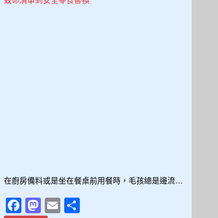
切
塊
到
份
量
控
制
的
完
整
餵
食
指
南
在廚房備料或是坐在餐桌前用餐時，毛孩總是邊流…
Fa
M
E
分