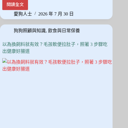
ce
as
m
享
閱讀全文
狗
bo
to
ail
狗
愛狗人士
2026 年 7 月 30 日
ok
do
飲
食
n
狗狗照顧與知識
,
飲食與日常保養
禁
忌
拆
以為換飼料就有效？毛孩軟便拉肚子，照著 3 步驟吃
解：
出健康好腸道
從
致
命
清
單
到
安
全
零
食
替
換