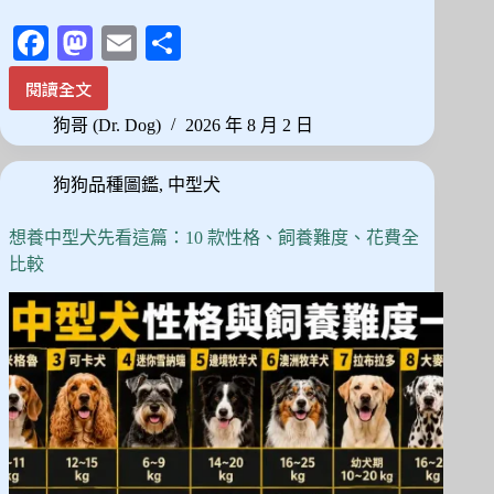
Fa
M
E
分
ce
as
m
享
閱讀全文
沒
bo
to
ail
有
狗哥 (Dr. Dog)
2026 年 8 月 2 日
ok
do
狗
是
n
狗狗品種圖鑑
,
中型犬
零
體
味
想養中型犬先看這篇：10 款性格、飼養難度、花費全
不
比較
掉
毛
的！
低
過
敏
20
犬
種
挑