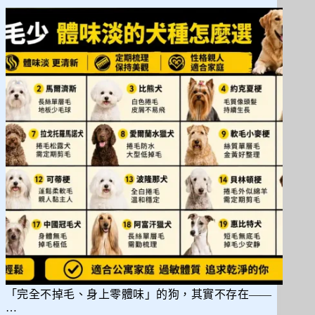
選
最
受
歡
迎
的
寵
物
狗
狗
商
品
「完全不掉毛、身上零體味」的狗，其實不存在——
…