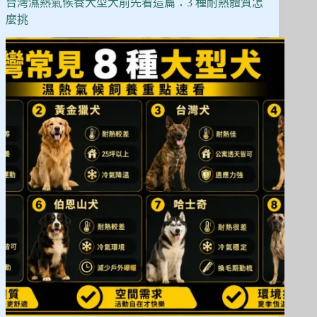
看
台灣濕熱氣候養大型犬前先看這篇：3 種耐熱體質怎
這
麼挑
篇：
10
款
性
格、
飼
養
難
度、
花
費
全
比
較