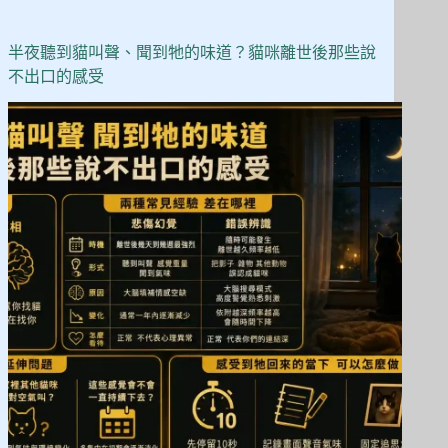
半夜聽到貓叫聲、聞到牠的味道？貓咪離世後那些說
不出口的感受