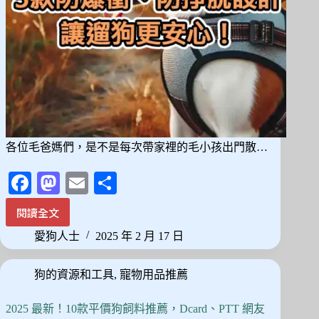
各位毛爸媽們，是不是每次帶家裡的毛小孩出門散…
Fa
M
E
分
ce
as
m
享
閱讀全文
狗
bo
to
ail
狗
愛狗人士
2025 年 2 月 17 日
ok
do
胸
背
n
狗的資源和工具
,
寵物用品推薦
帶
推
薦：
2025 最新！10款平價狗飼料推薦，Dcard、PTT 網友