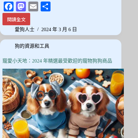
Fa
M
E
分
ce
as
m
享
閱讀全文
最
bo
to
ail
佳
愛狗人士
2024 年 3 月 6 日
ok
do
寵
物
n
狗的資源和工具
推
車
推
寵愛小天地：2024 年精選最受歡迎的寵物狗狗商品
薦：
熱
銷
排
名
前
12
款
精
選！