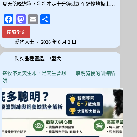
夏天傍晚遛狗，狗狗才走十分鐘就趴在騎樓地板上…
Fa
M
E
分
ce
as
m
享
閱讀全文
台
bo
to
ail
灣
愛狗人士
2026 年 8 月 2 日
ok
do
濕
熱
n
狗狗品種圖鑑
,
中型犬
氣
候
養
邊牧不是天生乖，是天生會想——聰明背後的訓練陷
大
阱
型
犬
前
先
看
這
篇：
3