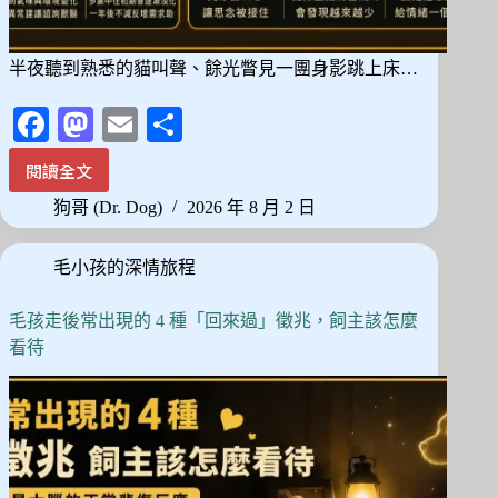
半夜聽到熟悉的貓叫聲、餘光瞥見一團身影跳上床…
Fa
M
E
分
ce
as
m
享
閱讀全文
半
bo
to
ail
夜
狗哥 (Dr. Dog)
2026 年 8 月 2 日
ok
do
聽
到
n
毛小孩的深情旅程
貓
叫
聲、
毛孩走後常出現的 4 種「回來過」徵兆，飼主該怎麼
聞
看待
到
牠
的
味
道？
貓