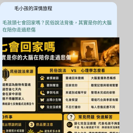
後
n
毛小孩的深情旅程
常
出
現
毛孩頭七會回家嗎？民俗說法背後，其實是你的大腦
的
在陪你走過悲傷
4
種
「回
來
過」
徵
兆，
飼
主
該
怎
麼
看
待