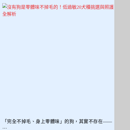
選
最
受
歡
迎
的
寵
物
狗
狗
商
品
「完全不掉毛、身上零體味」的狗，其實不存在——
…