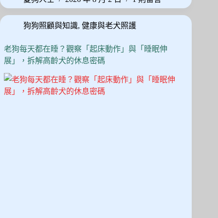
ok
do
奇
真
n
狗狗照顧與知識
,
健康與老犬照護
的
很
笨
老狗每天都在睡？觀察「起床動作」與「睡眠伸
嗎？
展」，拆解高齡犬的休息密碼
拆
解
「服
從
度
排
名」
背
後
的
獨
立
思
考
天