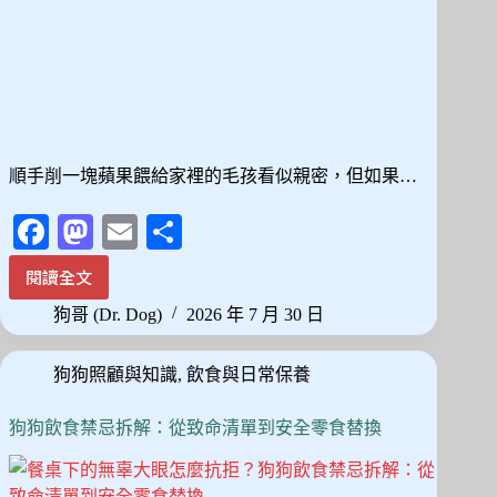
伴
轉
移
焦
慮
順手削一塊蘋果餵給家裡的毛孩看似親密，但如果…
Fa
M
E
分
ce
as
m
享
閱讀全文
貓
bo
to
ail
狗
狗哥 (Dr. Dog)
2026 年 7 月 30 日
ok
do
可
以
n
狗狗照顧與知識
,
飲食與日常保養
吃
蘋
果
狗狗飲食禁忌拆解：從致命清單到安全零食替換
嗎？
去
籽、