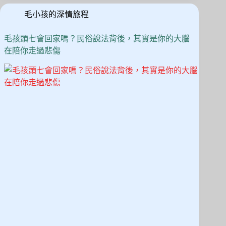
後
n
毛小孩的深情旅程
常
出
現
毛孩頭七會回家嗎？民俗說法背後，其實是你的大腦
的
在陪你走過悲傷
4
種
「回
來
過」
徵
兆，
飼
主
該
怎
麼
看
待