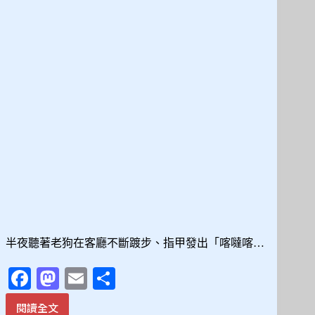
作」
與
「睡
眠
伸
展」，
拆
解
高
齡
犬
的
休
息
密
碼
半夜聽著老狗在客廳不斷踱步、指甲發出「喀噠喀…
Fa
M
E
分
ce
as
m
享
閱讀全文
老