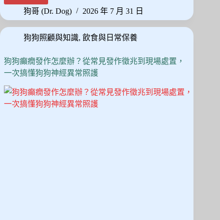
bo
to
ail
狗
狗哥 (Dr. Dog)
2026 年 7 月 31 日
ok
do
半
夜
n
狗狗照顧與知識
,
飲食與日常保養
不
睡
覺
狗狗癲癇發作怎麼辦？從常見發作徵兆到現場處置，
怎
一次搞懂狗狗神經異常照護
麼
辦？
拆
解
夜
間
焦
慮
原
因，
給
毛
拔
麻