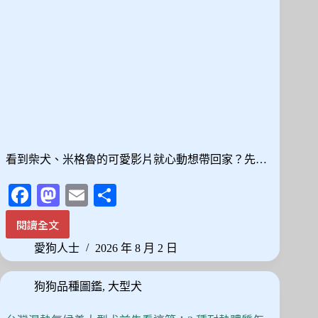
選
與
照
護
全
解
析
看到柴犬、米格魯的可愛影片就心動想帶回家？先…
Fa
M
E
分
ce
as
m
享
閱讀全文
想
bo
to
ail
養
愛狗人士
2026 年 8 月 2 日
ok
do
中
型
n
狗狗品種圖鑑
,
大型犬
犬
先