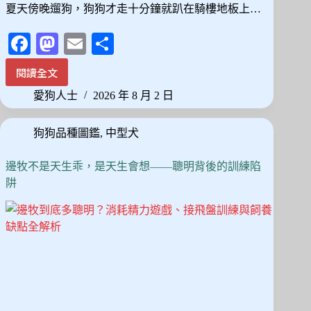
夏天傍晚遛狗，狗狗才走十分鐘就趴在騎樓地板上…
Fa
M
E
分
ce
as
m
享
閱讀全文
台
bo
to
ail
灣
愛狗人士
2026 年 8 月 2 日
ok
do
濕
熱
n
狗狗品種圖鑑
,
中型犬
氣
候
養
邊牧不是天生乖，是天生會想——聰明背後的訓練陷
大
阱
型
犬
前
先
看
這
篇：
3