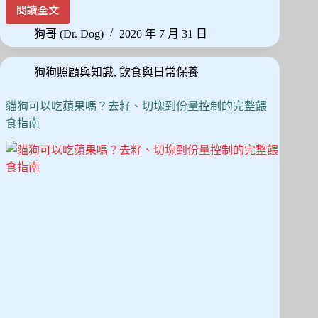
ce
as
m
享
護
閱讀全文
狗
bo
to
ail
狗
狗哥 (Dr. Dog)
2026 年 7 月 31 日
ok
do
悶
悶
n
狗狗照顧與知識
,
飲食與日常保養
不
樂
怎
貓狗可以吃蘋果嗎？去籽、切塊到份量控制的完整餵
麼
食指南
辦？
從
觀
察
細
節
到
15
分
鐘
精
準
陪