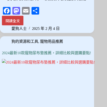
Fa
M
E
分
ce
as
m
享
閱讀全文
2025
bo
to
ail
最
愛狗人士
2025 年 2 月 4 日
ok
do
新！
10
n
狗的資源和工具
,
寵物用品推薦
款
平
價
2024最新10款寵物尿布墊推薦，詳細比較與選購要點!
狗
飼
料
推
薦，
Dcard、
PTT
網
友
真