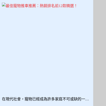
尿
布
墊
推
薦，
詳
細
比
較
與
選
購
要
點!
在現代社會，寵物已經成為許多家庭不可或缺的一…