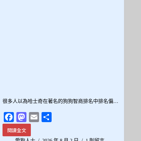
後，
其
實
是
你
的
大
腦
在
陪
你
走
過
悲
傷
很多人以為哈士奇在著名的狗狗智商排名中排名偏…
Fa
M
E
分
ce
as
m
享
閱讀全文
哈
bo
to
ail
士
愛狗人士
2026 年 8 月 2 日
1 則留言