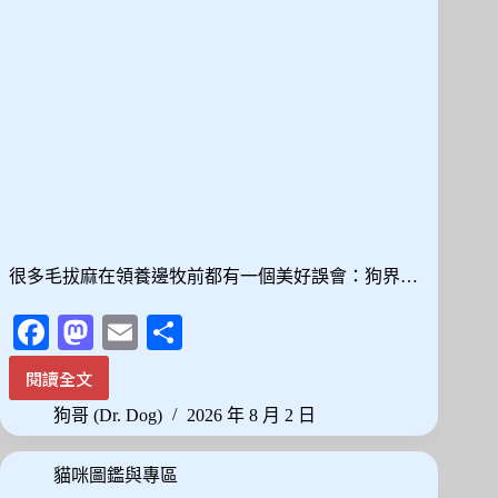
種
耐
熱
體
質
怎
麼
挑
很多毛拔麻在領養邊牧前都有一個美好誤會：狗界…
Fa
M
E
分
ce
as
m
享
閱讀全文
邊
bo
to
ail
牧
狗哥 (Dr. Dog)
2026 年 8 月 2 日
ok
do
不
是
n
貓咪圖鑑與專區
天