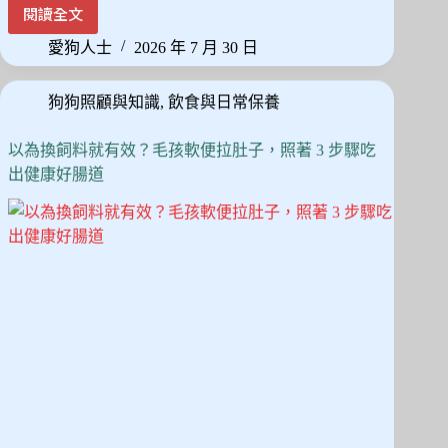
ce
as
m
享
閱讀全文
狗
bo
to
ail
狗
愛狗人士
2026 年 7 月 30 日
ok
do
飲
食
n
狗狗照顧與知識
,
飲食與日常保養
禁
忌
拆
以為換飼料就有效？毛孩軟便拉肚子，照著 3 步驟吃
解：
出健康好腸道
從
致
命
清
單
到
安
全
零
食
替
換