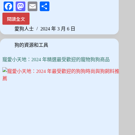
Fa
M
E
分
ce
as
m
享
閱讀全文
最
bo
to
ail
佳
愛狗人士
2024 年 3 月 6 日
ok
do
寵
物
n
狗的資源和工具
推
車
推
寵愛小天地：2024 年精選最受歡迎的寵物狗狗商品
薦：
熱
銷
排
名
前
12
款
精
選！