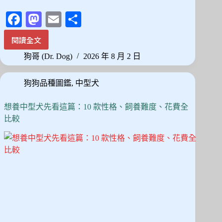
Fa
M
E
分
ce
as
m
享
閱讀全文
沒
bo
to
ail
有
狗哥 (Dr. Dog)
2026 年 8 月 2 日
ok
do
狗
是
n
狗狗品種圖鑑
,
中型犬
零
體
味
想養中型犬先看這篇：10 款性格、飼養難度、花費全
不
比較
掉
毛
的！
低
過
敏
20
犬
種
挑