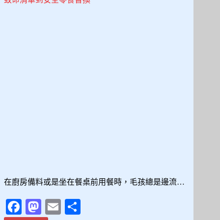
切
塊
到
份
量
控
制
的
完
整
餵
食
指
南
在廚房備料或是坐在餐桌前用餐時，毛孩總是邊流…
Fa
M
E
分