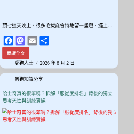
頭七這天晚上，很多毛拔麻會特地留一盞燈、擺上…
Fa
M
E
分
ce
as
m
享
閱讀全文
毛
bo
to
ail
孩
愛狗人士
2026 年 8 月 2 日
ok
do
頭
七
n
狗狗知識分享
會
回
家
哈士奇真的很笨嗎？拆解「服從度排名」背後的獨立
嗎？
思考天性與訓練實操
民
俗
說
法
背