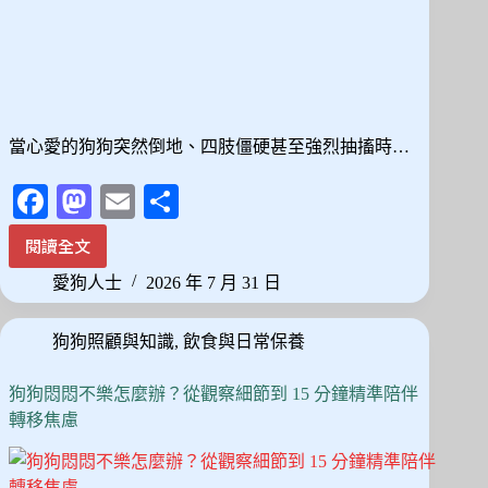
的
實
用
晚
間
降
當心愛的狗狗突然倒地、四肢僵硬甚至強烈抽搐時…
噪
方
Fa
M
E
分
案
ce
as
m
享
閱讀全文
狗
bo
to
ail
狗
愛狗人士
2026 年 7 月 31 日
ok
do
癲
癇
n
狗狗照顧與知識
,
飲食與日常保養
發
作
怎
狗狗悶悶不樂怎麼辦？從觀察細節到 15 分鐘精準陪伴
麼
轉移焦慮
辦？
從
常