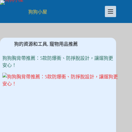
跳
至
狗狗小屋
主
要
內
容
狗的資源和工具
,
寵物用品推薦
狗狗胸背帶推薦：5款防爆衝、防掙脫設計，讓遛狗更
安心！