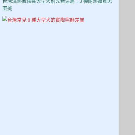
看
台灣濕熱氣候養大型犬前先看這篇：3 種耐熱體質怎
這
麼挑
篇：
10
款
性
格、
飼
養
難
度、
花
費
全
比
較