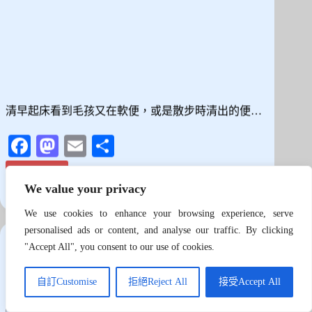
清早起床看到毛孩又在軟便，或是散步時清出的便…
Fa
M
E
分
ce
as
m
享
閱讀全文
以
bo
to
ail
We value your privacy
為
狗哥 (Dr. Dog)
2026 年 7 月 30 日
ok
do
換
We use cookies to enhance your browsing experience, serve
飼
n
personalised ads or content, and analyse our traffic. By clicking
狗狗照顧與知識
,
飲食與日常保養
料
"Accept All", you consent to our use of cookies.
就
有
換飼料前先看這篇！穀物與無穀優缺點拆解，教你用
效？
自訂Customise
拒絕Reject All
接受Accept All
3 步驟選出命定乾乾
毛
孩