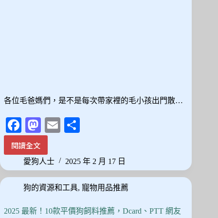
各位毛爸媽們，是不是每次帶家裡的毛小孩出門散…
Fa
M
E
分
ce
as
m
享
閱讀全文
狗
bo
to
ail
狗
愛狗人士
2025 年 2 月 17 日
ok
do
胸
背
n
狗的資源和工具
,
寵物用品推薦
帶
推
薦：
2025 最新！10款平價狗飼料推薦，Dcard、PTT 網友