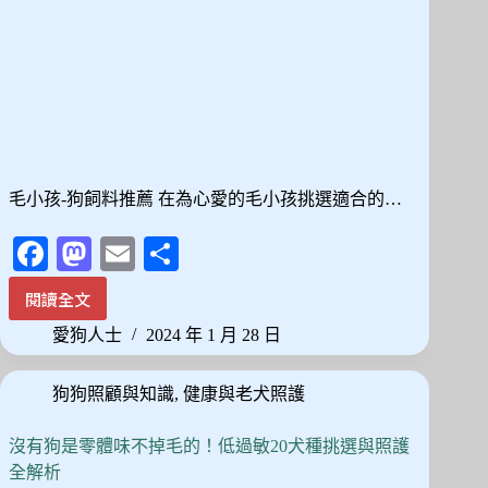
毛小孩-狗飼料推薦 在為心愛的毛小孩挑選適合的…
Fa
M
E
分
ce
as
m
享
閱讀全文
寵
bo
to
ail
愛
愛狗人士
2024 年 1 月 28 日
ok
do
小
天
n
狗狗照顧與知識
,
健康與老犬照護
地：
2024
年
沒有狗是零體味不掉毛的！低過敏20犬種挑選與照護
精
全解析