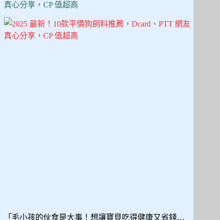
5
真心分享，CP 值超高
款
防
爆
衝、
防
掙
脫
設
計，
讓
遛
狗
更
安
心！
「毛小孩的伙食是大事！想讓寶貝吃得健康又省錢…