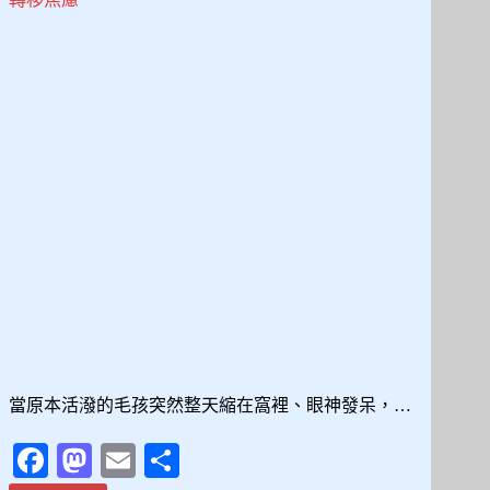
見
發
作
徵
兆
到
現
場
處
置，
一
次
搞
懂
狗
狗
神
當原本活潑的毛孩突然整天縮在窩裡、眼神發呆，…
經
異
Fa
M
E
分
常
照