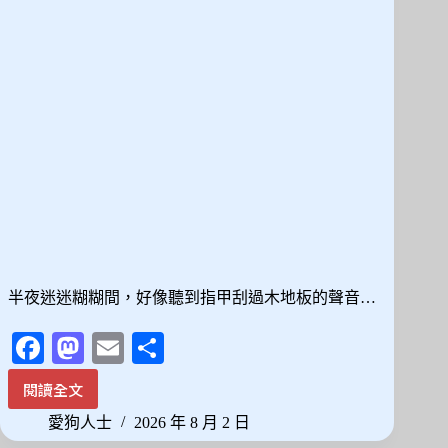
咪
離
世
後
那
些
說
不
出
口
的
感
受
半夜迷迷糊糊間，好像聽到指甲刮過木地板的聲音…
Fa
M
E
分
ce
as
m
享
閱讀全文
毛
bo
to
ail
孩
愛狗人士
2026 年 8 月 2 日
ok
do
走