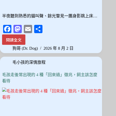
半夜聽到熟悉的貓叫聲、餘光瞥見一團身影跳上床…
Fa
M
E
分
ce
as
m
享
閱讀全文
半
bo
to
ail
夜
狗哥 (Dr. Dog)
2026 年 8 月 2 日
ok
do
聽
到
n
毛小孩的深情旅程
貓
叫
聲、
毛孩走後常出現的 4 種「回來過」徵兆，飼主該怎麼
聞
看待
到
牠
的
味
道？
貓