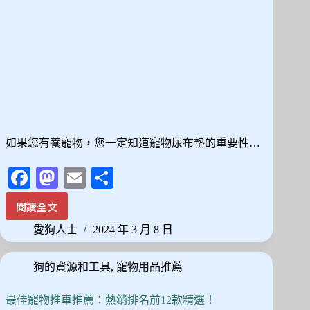
心
分
享，
CP
值
超
高
如果您有養寵物，您一定知道寵物尿布墊的重要性…
Fa
M
E
分
ce
as
m
享
閱讀全文
2024
bo
to
ail
最
愛狗人士
2024 年 3 月 8 日
ok
do
新
10
n
狗的資源和工具
,
寵物用品推薦
款
寵
物
最佳寵物推車推薦：熱銷排名前12款精選！