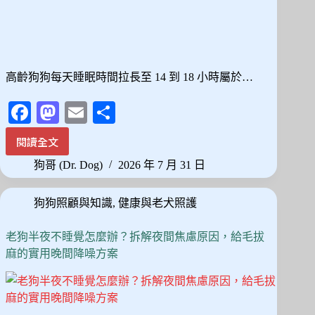
性
與
訓
練
實
高齡狗狗每天睡眠時間拉長至 14 到 18 小時屬於…
操
Fa
M
E
分
ce
as
m
享
閱讀全文
老
bo
to
ail
狗
狗哥 (Dr. Dog)
2026 年 7 月 31 日
ok
do
每
天
n
狗狗照顧與知識
,
健康與老犬照護
都
在
睡？
老狗半夜不睡覺怎麼辦？拆解夜間焦慮原因，給毛拔
觀
麻的實用晚間降噪方案
察
「起
床
動