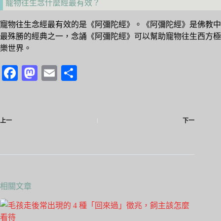
寵物往生念什麼經最有效？
寵物往生念經最有效的是《阿彌陀經》。《阿彌陀經》是佛教中
最殊勝的經典之一，念誦《阿彌陀經》可以幫助寵物往生西方極
樂世界。
Fa
M
E
分
ce
as
m
享
bo
to
ail
ok
do
上一
下一
n
相關文章