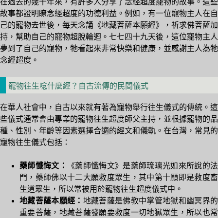
在過去的幾十年來，有許多人分享了念經超度寵物的故事。這些
故事都證明瞭念經超度的功德利益。例如，有一位寵物主人在自
己的寵物去世後，每天念誦《地藏菩薩本願經》，祈求佛菩薩加
持，幫助自己的寵物超脫輪迴。七七四十九天後，這位寵物主人
夢到了自己的寵物，牠看起來非常快樂和健康，並感謝主人為牠
念經超度。
寵物往生唸什麼經？自古流傳的民間儀式
在華人社會中，自古以來就有著為寵物舉行往生儀式的傳統。這
些儀式通常會由專業的寵物往生超度師父主持，並根據寵物的品
種、性別、年齡等因素選擇合適的經文和儀軌。在台灣，常見的
寵物往生儀式包括：
藥師懺悔文：
《藥師懺悔文》是藥師琉璃光如來所說的法
門，藥師佛以十二大願救度眾生，其中第十願即是救度畜
生道眾生，所以常被用於寵物往生超度儀式中。
地藏菩薩本願經：
地藏菩薩是佛教中掌管地獄和幽冥界
重要菩薩，地藏菩薩發願要救度一切地獄眾生，所以也常