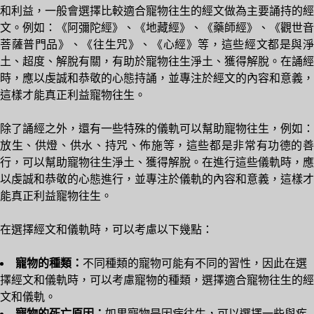
和利益，一般會選擇比較適合寵物往生的經文做為主要誦持的經
文。例如：《阿彌陀經》、《地藏經》、《藥師經》、《觀世音
菩薩普門品》、《往生咒》、《心經》等，這些經文都是與淨
土、超度、解脫有關，有助於寵物往生淨土、獲得解脫。在誦經
時，應以虔誠和恭敬的心態持誦，並專注於經文的內容和意義，
這樣才能真正利益寵物往生。
除了誦經之外，還有一些特殊的儀軌可以幫助寵物往生，例如：
放生、供燈、供水、持咒、佈施等，這些都是非常有功德的善
行，可以幫助寵物往生淨土、獲得解脫。在進行這些儀軌時，應
以虔誠和恭敬的心態進行，並專注於儀軌的內容和意義，這樣才
能真正利益寵物往生。
在選擇經文和儀軌時，可以考慮以下幾點：
寵物的種類：
不同種類的寵物可能有不同的習性，因此在選
擇經文和儀軌時，可以考慮寵物的種類，選擇適合寵物往生的經
文和儀軌。
寵物的死亡原因：
如果寵物是因病往生，可以選擇一些與疾