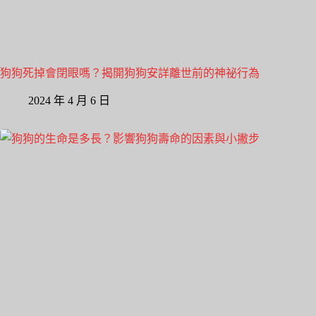
狗狗死掉會閉眼嗎？揭開狗狗安詳離世前的神祕行為
2024 年 4 月 6 日