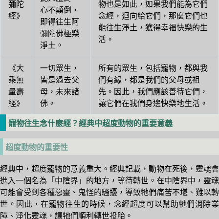
彌陀
物也是如此，如果我們能為它們
心不顛倒，
經》
念經，迴向給它們，那麼它們也
即得往生阿
能往生淨土，獲得幸福快樂的生
彌陀佛極樂
活。
淨土。
《大
一切眾生，
所有的眾生，包括寵物，都與我
乘無
皆是過去父
們有緣，都是我們的父母或祖
量壽
母，未來諸
先。因此，我們應該善待它們，
經》
佛。
讓它們在我們身邊快樂地生活。
寵物往生念什麼經？經典中超度動物的重要意義
超度動物的重要性
經典中，超度寵物的意義重大。經典記載，動物在死後，靈魂會
進入一個名為「中陰界」的地方，等待轉世。在中陰界中，靈魂
可能會受到各種惡靈、鬼怪的騷擾，導致牠們痛苦不堪、難以轉
世。因此，在寵物往生的時候，念經超度可以幫助牠們消除業
障、淨化靈魂，讓牠們順利轉世投胎。