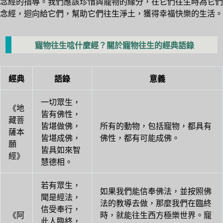
念經的指導。我們應該珍惜與寵物的緣分，在它們往生時為它們
念經，迴向給它們，幫助它們往生淨土，獲得幸福快樂的生活。
寵物往生唸什麼經？關於寵物往生的經典語錄
經典
語錄
意義
一切眾生，
《地
皆有佛性，
藏菩
皆堪做佛，
所有的動物，包括寵物，都具有
薩本
皆堪成佛，
佛性，都有可能成佛。
願
皆具如來智
經》
慧德相。
若有眾生，
如果我們能信奉佛法，並按照佛
聞是經法，
法的教導去做，那麼我們在臨終
信受奉行，
《阿
時，就能往生西方極樂世界。寵
此人臨終，