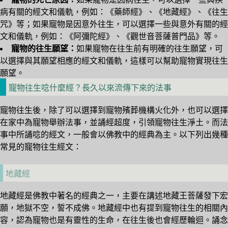
病有關的經文和儀軌，例如：《藥師經》、《地藏經》、《往生
咒》等；如果寵物是因意外往生，可以選擇一些與意外有關的經
文和儀軌，例如：《阿彌陀經》、《觀世音菩薩普門品》等。
寵物的往生願望：
如果寵物在往生前有明確的往生願望，可
以選擇與其願望相應的經文和儀軌，這樣可以幫助寵物實現往生
願望。
寵物往生唸什麼經？長久以來流傳下來的法事
寵物往生後，除了可以選擇到寵物殯葬機構火化外，也可以選擇
在家中為寵物舉辦法事，並誦經超度，引領寵物往生淨土。而法
事中所誦唸的經文，一般會以佛教中的經典為主。以下列出幾種
常見的寵物往生經文：
地藏經
地藏經是佛教中著名的經典之一，主要在講述地藏王菩薩發下宏
願，地獄不空，誓不成佛。地藏經中也有提到寵物往生的相關內
容，認為寵物也是有靈性的生命，在往生後也會經歷輪迴。誦念