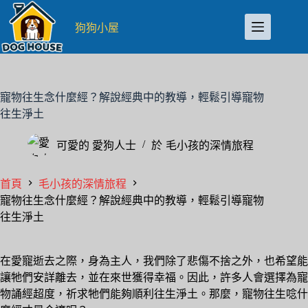
跳
至
狗狗小屋
主
要
內
容
寵物往生念什麼經？解說經典中的教導，輕鬆引導寵物
往生淨土
可愛的
愛狗人士
於
毛小孩的深情旅程
首頁
毛小孩的深情旅程
寵物往生念什麼經？解說經典中的教導，輕鬆引導寵物
往生淨土
在愛寵逝去之際，身為主人，我們除了悲傷不捨之外，也希望能
讓牠們安詳離去，並在來世獲得幸福。因此，許多人會選擇為寵
物誦經超度，祈求牠們能夠順利往生淨土。那麼，寵物往生唸什