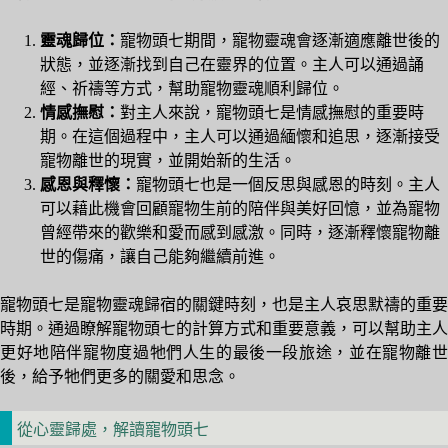
靈魂歸位：
寵物頭七期間，寵物靈魂會逐漸適應離世後的
狀態，並逐漸找到自己在靈界的位置。主人可以通過誦
經、祈禱等方式，幫助寵物靈魂順利歸位。
情感撫慰：
對主人來說，寵物頭七是情感撫慰的重要時
期。在這個過程中，主人可以通過緬懷和追思，逐漸接受
寵物離世的現實，並開始新的生活。
感恩與釋懷：
寵物頭七也是一個反思與感恩的時刻。主人
可以藉此機會回顧寵物生前的陪伴與美好回憶，並為寵物
曾經帶來的歡樂和愛而感到感激。同時，逐漸釋懷寵物離
世的傷痛，讓自己能夠繼續前進。
寵物頭七是寵物靈魂歸宿的關鍵時刻，也是主人哀思默禱的重要
時期。通過瞭解寵物頭七的計算方式和重要意義，可以幫助主人
更好地陪伴寵物度過牠們人生的最後一段旅途，並在寵物離世
後，給予牠們更多的關愛和思念。
從心靈歸處，解讀寵物頭七