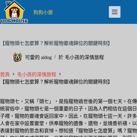
跳
至
狗狗小屋
主
要
內
容
【寵物頭七怎麼算？解析寵物靈魂歸位的關鍵時刻】
可愛的
aidog
於
毛小孩的深情旅程
首頁
毛小孩的深情旅程
【寵物頭七怎麼算？解析寵物靈魂歸位的關鍵時刻】
寵物頭七，又稱「頭七」，是指寵物過世後的第一個七天。在傳
統習俗中，寵物頭七是一個重要的日子，因為人們相信在這個日
子裡，寵物的靈魂會返回家中。因此，在寵物頭七這一天，許多
人會在家中設置靈堂，供奉寵物的遺像、遺物，並燒香祈禱，以
表達對寵物的思念和哀悼。想知道「寵物頭七怎麼算」嗎？寵物