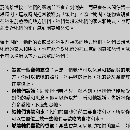
寵物離世後，牠們的靈魂並不會立刻消失，而是會在人間停留一
段時間，這段時間通常被稱為「頭七」。頭七期間，寵物靈魂會
在牠生前熟悉的地方徘徊，牠們會想念牠們的家人和朋友，也可
能會對牠們的死亡感到困惑和恐懼。
頭七期間，牠們的靈魂會在牠生前熟悉的地方徘徊。牠們會想念
牠們的家人和朋友，也可能會對牠們的死亡感到困惑和恐懼。我
們可以通過以下方式來幫助牠們：
設置一個寵物靈位：
這是一個牠們可以休息和被紀唸的地
方。你可以把牠的照片、牠喜歡的玩具，牠的骨灰盒擺放
在靈位上。
與牠們說話：
即使牠們看不見、聽不到，但牠們仍能感受
到你的愛和思念。你可以像以前一樣和牠說話，告訴牠你
有多愛牠，多麼想念牠。
給牠們食物和水：
牠們的靈魂仍然需要食物和水，所以
可以在靈位上放一些牠們喜歡吃的食物和水。
燃燒牠們喜歡的香氣：
某些香氣可以幫助牠們的靈魂平