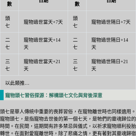
日期
日期
數
數
頭
頭
寵物過世當天+7天
寵物過世隔日+7天
七
七
二
寵物過世當天+14
二
寵物過世隔日+14
七
天
七
天
三
寵物過世當天+21
三
寵物過世隔日+21
七
天
七
天
以此類推…
寵物頭七習俗探源：解構頭七文化與背後深意
頭七是華人傳統中重要的喪葬習俗，在寵物離世時也同樣適用。
寵物頭七，是指寵物去世後的第一個七天，是牠們的靈魂歸位的
時間。在民間，這期間有許多禁忌與儀式，以祈求寵物順利投胎
轉世。在面對愛寵離世時，除了悲痛之情，更有著對其靈魂歸宿