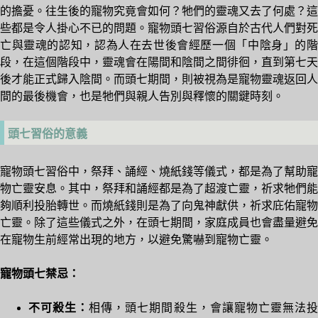
的擔憂。往生後的寵物究竟會如何？牠們的靈魂又去了何處？這
些都是令人掛心不已的問題。寵物頭七習俗源自於古代人們對死
亡與靈魂的認知，認為人在去世後會經歷一個「中陰身」的階
段，在這個階段中，靈魂會在陽間和陰間之間徘徊，直到第七天
後才能正式歸入陰間。而頭七期間，則被視為是寵物靈魂返回人
間的最後機會，也是牠們與親人告別與釋懷的關鍵時刻。
頭七習俗的意義
寵物頭七習俗中，祭拜、誦經、燒紙錢等儀式，都是為了幫助寵
物亡靈安息。其中，祭拜和誦經都是為了超渡亡靈，祈求牠們能
夠順利投胎轉世。而燒紙錢則是為了向鬼神獻供，祈求庇佑寵物
亡靈。除了這些儀式之外，在頭七期間，家庭成員也會盡量避免
在寵物生前經常出現的地方，以避免驚嚇到寵物亡靈。
寵物頭七禁忌：
不可殺生：
相傳，頭七期間殺生，會讓寵物亡靈無法