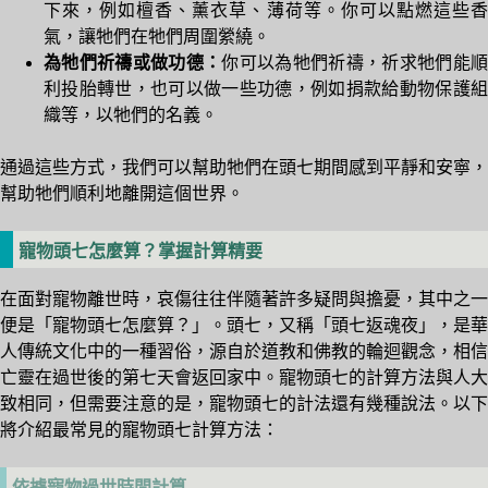
下來，例如檀香、薰衣草、薄荷等。你可以點燃這些香
氣，讓牠們在牠們周圍縈繞。
為牠們祈禱或做功德：
你可以為牠們祈禱，祈求牠們能
利投胎轉世，也可以做一些功德，例如捐款給動物保護組
織等，以牠們的名義。
通過這些方式，我們可以幫助牠們在頭七期間感到平靜和安寧，
幫助牠們順利地離開這個世界。
寵物頭七怎麼算？掌握計算精要
在面對寵物離世時，哀傷往往伴隨著許多疑問與擔憂，其中之一
便是「寵物頭七怎麼算？」。頭七，又稱「頭七返魂夜」，是華
人傳統文化中的一種習俗，源自於道教和佛教的輪迴觀念，相信
亡靈在過世後的第七天會返回家中。寵物頭七的計算方法與人大
致相同，但需要注意的是，寵物頭七的計法還有幾種說法。以下
將介紹最常見的寵物頭七計算方法：
依據寵物過世時間計算