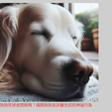
狗狗死掉會閉眼嗎？揭開狗狗安詳離世前的神祕行為