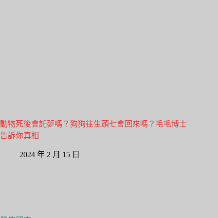
動物死後會託夢嗎？狗狗往生頭七會回來嗎？毛毛博士
告訴你真相
2024 年 2 月 15 日