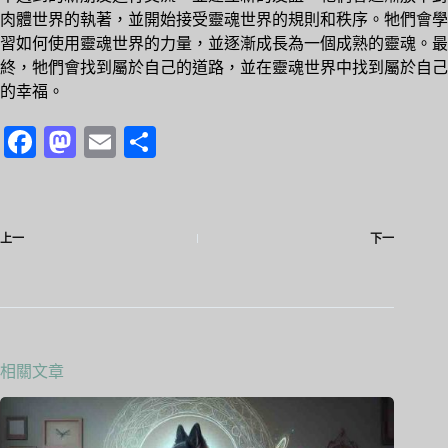
肉體世界的執著，並開始接受靈魂世界的規則和秩序。牠們會學
習如何使用靈魂世界的力量，並逐漸成長為一個成熟的靈魂。最
終，牠們會找到屬於自己的道路，並在靈魂世界中找到屬於自己
的幸福。
Fa
M
E
分
ce
as
m
享
bo
to
ail
ok
do
上一
下一
n
相關文章