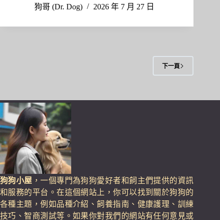
ce
as
m
享
狗哥 (Dr. Dog)
2026 年 7 月 27 日
bo
to
ail
ok
do
n
下一頁
狗狗小屋
，一個專門為狗狗愛好者和飼主們提供的資訊
和服務的平台。在這個網站上，你可以找到關於狗狗的
各種主題，例如品種介紹、飼養指南、健康護理、訓練
技巧、智商測試等。如果你對我們的網站有任何意見或