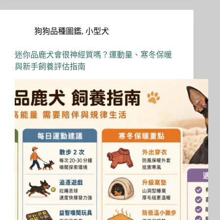
ok
do
n
狗狗品種圖鑑
,
小型犬
迷你品鹿犬會很神經質嗎？運動量、寒冬保暖
與新手飼養評估指南