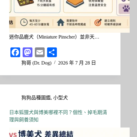
迷你品鹿犬（Miniature Pinscher）並非天…
Fa
M
E
分
ce
as
m
享
狗哥 (Dr. Dog)
2026 年 7 月 28 日
bo
to
ail
ok
do
n
狗狗品種圖鑑
,
小型犬
日本狐狸犬與博美哪裡不同？個性、掉毛期清
理與飼養須知