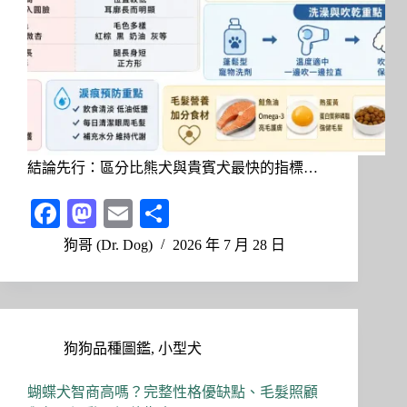
結論先行：區分比熊犬與貴賓犬最快的指標…
Fa
M
E
分
ce
as
m
享
狗哥 (Dr. Dog)
2026 年 7 月 28 日
bo
to
ail
ok
do
n
狗狗品種圖鑑
,
小型犬
蝴蝶犬智商高嗎？完整性格優缺點、毛髮照顧