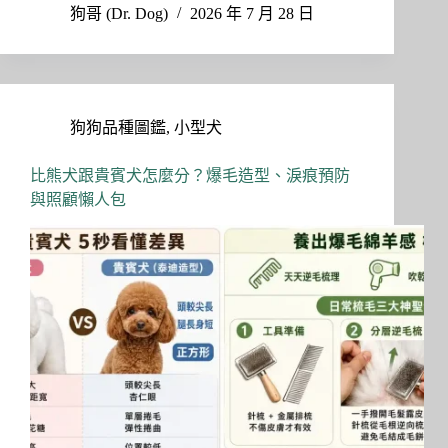
ce
as
m
享
狗哥 (Dr. Dog)
2026 年 7 月 28 日
bo
to
ail
ok
do
n
狗狗品種圖鑑
,
小型犬
比熊犬跟貴賓犬怎麼分？爆毛造型、淚痕預防
與照顧懶人包