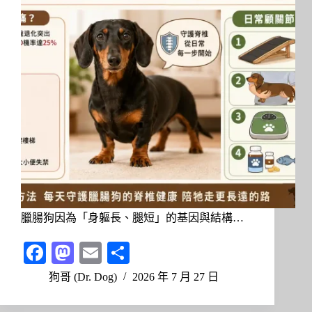
臘腸狗因為「身軀長、腿短」的基因與結構…
Fa
M
E
分
ce
as
m
享
狗哥 (Dr. Dog)
2026 年 7 月 27 日
bo
to
ail