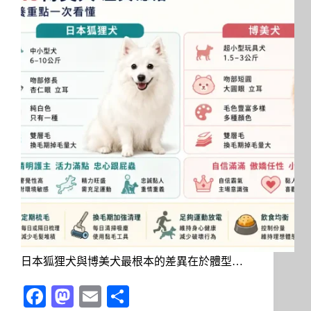
日本狐狸犬與博美犬最根本的差異在於體型…
Fa
M
E
分