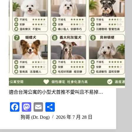
適合台灣公寓的小型犬首推不愛叫且不易掉…
Fa
M
E
分
ce
as
m
享
狗哥 (Dr. Dog)
2026 年 7 月 28 日
bo
to
ail