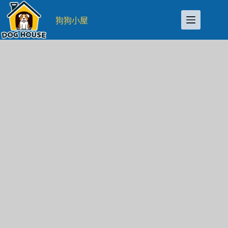
跳
至
狗狗小屋
主
要
內
容