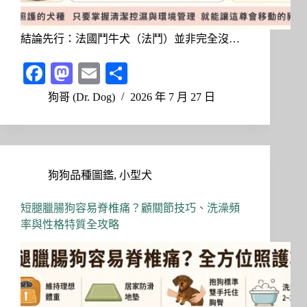
結論先行：法國鬥牛犬（法鬥）並非完全沒…
Fa
M
E
分
ce
as
m
享
狗哥 (Dr. Dog)
2026 年 7 月 27 日
bo
to
ail
ok
do
n
狗狗品種圖鑑
,
小型犬
短腿臘腸狗容易脊椎痛？顧關節技巧、洗澡頻
率與性格特質全攻略