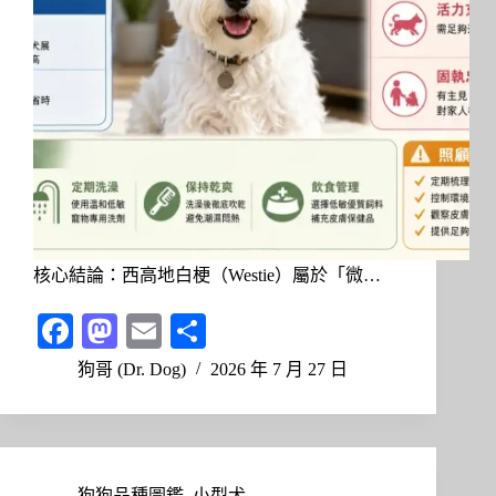
核心結論：西高地白梗（Westie）屬於「微…
Fa
M
E
分
ce
as
m
享
狗哥 (Dr. Dog)
2026 年 7 月 27 日
bo
to
ail
ok
do
n
狗狗品種圖鑑
,
小型犬