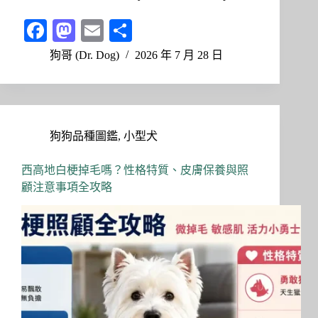
Fa
M
E
分
ce
as
m
享
狗哥 (Dr. Dog)
2026 年 7 月 28 日
bo
to
ail
ok
do
n
狗狗品種圖鑑
,
小型犬
西高地白梗掉毛嗎？性格特質、皮膚保養與照
顧注意事項全攻略