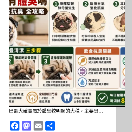
巴哥犬確實屬於體臭較明顯的犬種，主要臭…
Fa
M
E
分