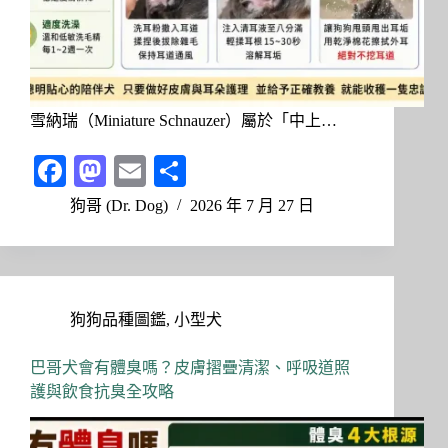
雪納瑞（Miniature Schnauzer）屬於「中上…
Fa
M
E
分
ce
as
m
享
狗哥 (Dr. Dog)
2026 年 7 月 27 日
bo
to
ail
ok
do
n
狗狗品種圖鑑
,
小型犬
巴哥犬會有體臭嗎？皮膚摺疊清潔、呼吸道照
護與飲食抗臭全攻略