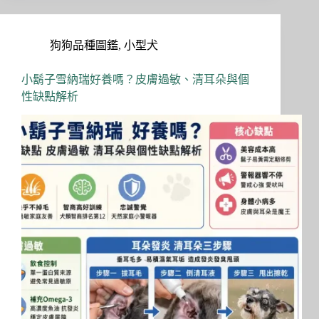
ok
do
n
狗狗品種圖鑑
,
小型犬
小鬍子雪納瑞好養嗎？皮膚過敏、清耳朵與個
性缺點解析