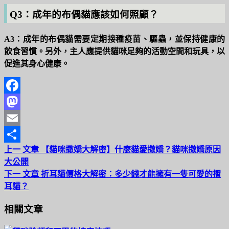
Q3：成年的布偶貓應該如何照顧？
A3：成年的布偶貓需要定期接種疫苗、驅蟲，並保持健康的
飲食習慣。另外，主人應提供貓咪足夠的活動空間和玩具，以
促進其身心健康。
Facebook
Mastodon
Email
上一
文章
【貓咪撒嬌大解密】什麼貓愛撒嬌？貓咪撒嬌原因
分
大公開
享
下一
文章
折耳貓價格大解密：多少錢才能擁有一隻可愛的摺
耳貓？
相關文章