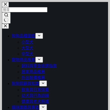
跳
至
主
要
找
內
不
容
狗狗品種圖鑑
到
小型犬
符
大型犬
合
中型犬
條
寵物用品推薦
件
飼料與零食挑選指南
的
居家用品推薦
結
外出裝備推薦
果
狗狗照顧與知識
飲食與日常保養
幼犬與行為訓練
健康與老犬照護
貓咪圖鑑與專區