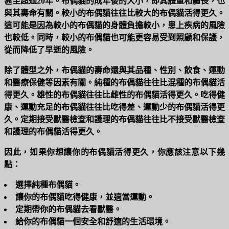
甚至超過20年。布偶貓的成年後的大小，即其體重和體長，也
與其壽命有關。較小的布偶貓往往比較大的布偶貓活得更久。
這可能是因為較小的布偶貓的身體負擔較小，患上疾病的風險
也較低。同時，較小的布偶貓也可能更容易受到照顧和保護，
從而降低了早逝的風險。
除了體型之外，布偶貓的壽命還與其品種、性別、飲食、運動
和醫療保健等因素有關。純種的布偶貓往往比混種的布偶貓活
得更久。雄性的布偶貓往往比雌性的布偶貓活得更久。吃得健
康、運動充足的布偶貓往往比吃得差、運動少的布偶貓活得更
久。定期接受獸醫檢查和護理的布偶貓往往比不接受獸醫檢查
和護理的布偶貓活得更久。
因此，如果你想讓你的布偶貓活得更久，你應該注意以下幾
點：
選擇純種
布偶貓
。
讓你的
布偶貓
吃得健康，並適當運動。
定期帶你的
布偶貓
去看獸醫。
給你的布偶貓一個安全和舒適的生活環境。