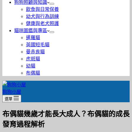
狗狗照顧與知識
飲食與日常保養
幼犬與行為訓練
健康與老犬照護
貓咪圖鑑與專區
暹羅貓
英國短毛貓
曼赤肯貓
虎斑貓
幼貓
布偶貓
狗狗小屋
選單
布偶貓幾歲才能長大成人？布偶貓的成長
發育過程解析