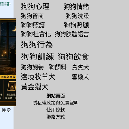
貓咪離
狗狗心理
狗狗情緒
狗狗智商
狗狗洗澡
狗狗照顧
狗狗照護
狗狗社會化
狗狗肢體語言
狗狗行為
狗狗訓練
狗狗飲食
狗飼料
狗狗飼養
貴賓犬
邊境牧羊犬
雪橇犬
黃金獵犬
網站頁面
隱私權政策與免責聲明
使用條款
一團身
聯絡方式