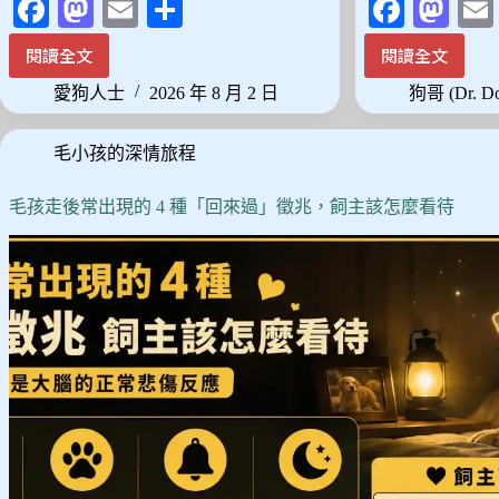
Fa
M
E
分
Fa
M
ce
as
m
享
ce
as
閱讀全文
閱讀全文
台
邊
bo
to
ail
bo
to
灣
牧
愛狗人士
2026 年 8 月 2 日
狗哥 (Dr. D
ok
do
ok
do
濕
不
熱
是
n
n
毛小孩的深情旅程
氣
天
候
生
養
乖，
毛孩走後常出現的 4 種「回來過」徵兆，飼主該怎麼看待
大
是
型
天
犬
生
前
會
先
想
看
——
這
聰
篇：
明
3
背
種
後
耐
的
熱
訓