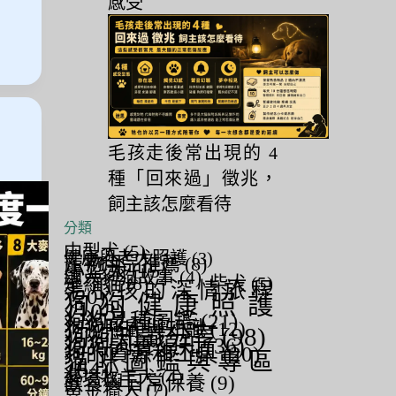
感受
日
毛孩走後常出現的 4
種「回來過」徵兆，
飼主該怎麼看待
分類
中型犬
(5)
健康與老犬照護
(3)
寵物用品推薦
(8)
小型犬
(15)
感人狗狗故事
(4)
暹羅貓
(8)
柴犬
(5)
毛小孩的深情旅程
(20)
狗狗健康照護
(103)
狗狗品種圖鑑
(21)
狗狗照顧與知識
(12)
狗狗知識分享
(98)
狗狗詞養須知
(36)
狗的資源和工具
(20)
貓咪圖鑑與專區
(64)
邊境牧羊犬
(4)
飲食與日常保養
(9)
黃金獵犬
(7)