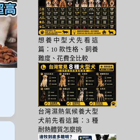
想養中型犬先看這
篇：10 款性格、飼養
難度、花費全比較
台灣濕熱氣候養大型
犬前先看這篇：3 種
耐熱體質怎麼挑