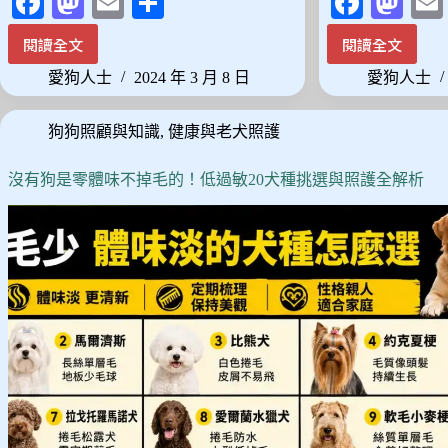
Fa
M
E
分
Fa
M
ce
as
m
享
ce
as
閱讀全文
閱讀全文
2024
最
bo
to
ail
bo
to
最
佳
愛狗人士
2024 年 3 月 8 日
愛狗人士
ok
do
ok
do
新
寵
10
物
n
n
狗狗照顧與知識
,
健康與老犬照護
款
推
寵
車
物
推
沒有狗是零體味不掉毛的！低過敏20犬種挑選與照護全解析
尿
薦：
布
熱
墊
銷
推
排
薦，
名
詳
前
細
12
比
款
較
精
與
選！
選
購