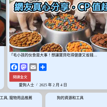
「毛小孩的伙食是大事！想讓寶貝吃得健康又省錢…
Fa
M
E
分
ce
as
m
享
閱讀全文
2025
bo
to
ail
最
愛狗人士
2025 年 2 月 4 日
ok
do
新！
10
n
工具
,
寵物用品推薦
狗的資源和工具
款
平