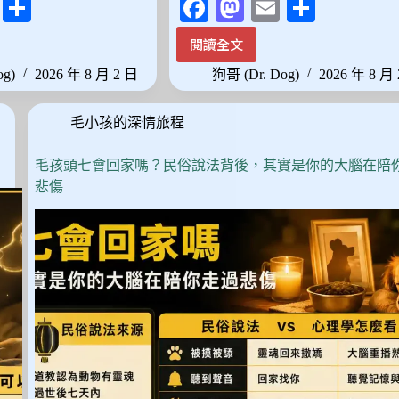
E
分
Fa
M
E
分
m
享
ce
as
m
享
閱讀全文
半
ail
bo
to
ail
夜
og)
2026 年 8 月 2 日
狗哥 (Dr. Dog)
2026 年 8 月
ok
do
聽
到
n
毛小孩的深情旅程
貓
叫
聲、
毛孩頭七會回家嗎？民俗說法背後，其實是你的大腦在陪
聞
悲傷
到
牠
的
味
道？
貓
咪
離
世
後
那