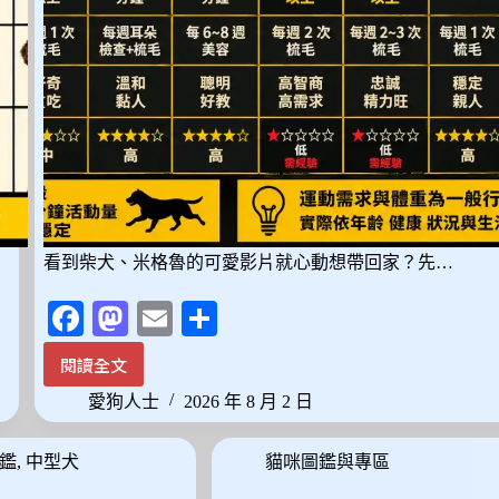
品
看到柴犬、米格魯的可愛影片就心動想帶回家？先…
Fa
M
E
分
ce
as
m
享
閱讀全文
想
bo
to
ail
養
愛狗人士
2026 年 8 月 2 日
ok
do
中
型
n
鑑
,
中型犬
貓咪圖鑑與專區
犬
先