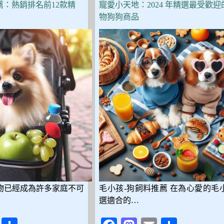
價
薦：熱銷排名前12款精
寵愛小天地：2024 年精選最受歡迎
狗
物狗狗商品
飼
料
推
薦，
Dcard、
PTT
網
友
真
心
分
享，
CP
值
超
高
物已經成為許多家庭不可
毛小孩-狗飼料推薦 在為心愛的毛
選適合的…