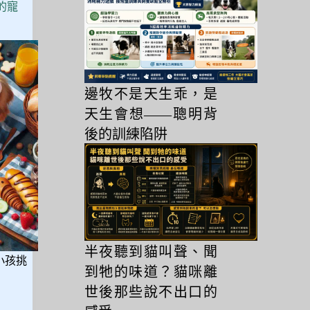
的寵
邊牧不是天生乖，是
天生會想——聰明背
後的訓練陷阱
半夜聽到貓叫聲、聞
小孩挑
到牠的味道？貓咪離
世後那些說不出口的