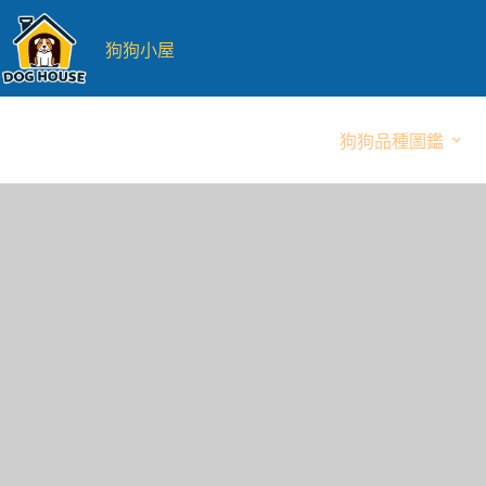
跳
至
狗狗小屋
主
要
內
狗狗品種圖鑑
容