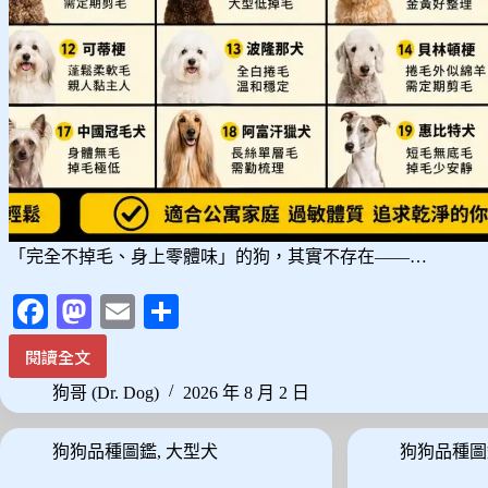
要
點!
「完全不掉毛、身上零體味」的狗，其實不存在——…
Fa
M
E
分
ce
as
m
享
閱讀全文
沒
bo
to
ail
有
狗哥 (Dr. Dog)
2026 年 8 月 2 日
ok
do
狗
是
n
狗狗品種圖鑑
,
大型犬
狗狗品種圖
零
體