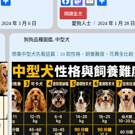
E
分
Fa
M
E
分
m
享
ce
as
m
享
閱讀全文
寵
ail
bo
to
ail
愛
2024 年 3 月 6 日
愛狗人士
2024 年 1 月 28 
ok
do
小
天
n
狗狗品種圖鑑
,
中型犬
地：
2024
年
想養中型犬先看這篇：10 款性格、飼養難度、花費全比較
精
選
最
受
歡
迎
的
寵
物
狗
狗
商