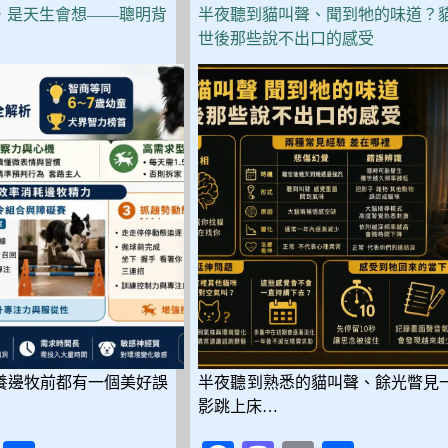
看
，是天生會想——聰明背
半夜聽到貓叫聲、聞到牠的味道？
這
世後那些說不出口的感受
篇：
10
款
性
格、
飼
養
難
度、
花
費
全
比
較
養邊牧前都有一個美好誤
半夜聽到熟悉的貓叫聲、餘光瞥見
影跳上床…