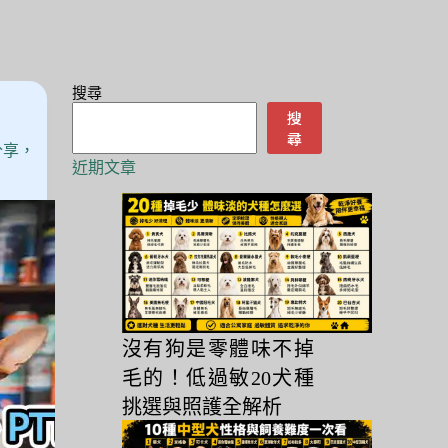
搜尋
搜
尋
分享，
近期文章
沒有狗是零體味不掉
毛的！低過敏20犬種
挑選與照護全解析