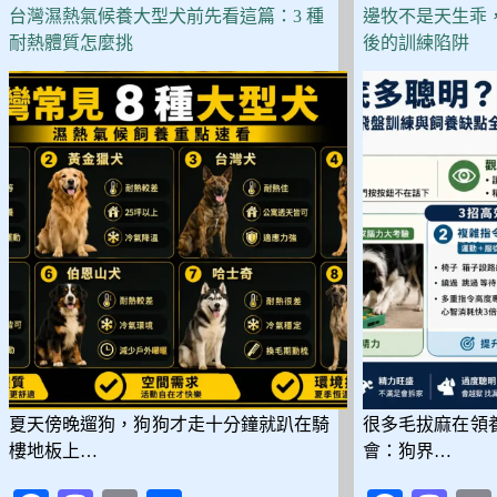
味
台灣濕熱氣候養大型犬前先看這篇：3 種
邊牧不是天生乖
不
耐熱體質怎麼挑
後的訓練陷阱
掉
毛
的！
低
過
敏
20
犬
種
挑
選
與
照
護
全
解
夏天傍晚遛狗，狗狗才走十分鐘就趴在騎
很多毛拔麻在領
析
樓地板上…
會：狗界…