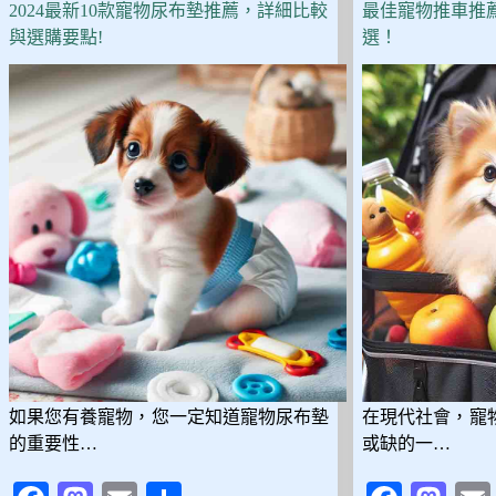
5
2024最新10款寵物尿布墊推薦，詳細比較
最佳寵物推車推
款
與選購要點!
選！
防
爆
衝、
防
掙
脫
設
計，
讓
遛
狗
更
安
心！
如果您有養寵物，您一定知道寵物尿布墊
在現代社會，寵
的重要性…
或缺的一…