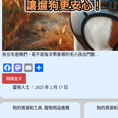
各位毛爸媽們，是不是每次帶家裡的毛小孩出門散…
Fa
M
E
分
ce
as
m
享
閱讀全文
狗
bo
to
ail
狗
愛狗人士
2025 年 2 月 17 日
ok
do
胸
背
n
帶
狗的資源和工具
,
寵物用品推薦
狗的資源和
推
薦：