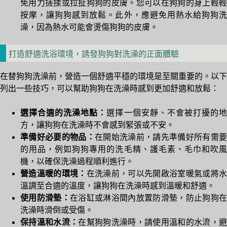
免用力搓揉或拉扯狗狗的皮膚。您可以在狗狗的身上輕輕
按摩，讓狗狗感到放鬆。此外，應避免用熱水給狗狗洗
澡，因為熱水可能會燙傷狗狗的皮膚。
打造舒適洗浴環境，誘發狗狗對洗澡的正面體驗
在替狗狗洗澡前，營造一個舒適平穩的環境是至關重要的。以下
列出一些技巧，可以幫助狗狗在洗澡時感到更加舒適和放鬆：
選擇合適的洗澡地點：
選擇一個安靜、不會被打擾的
方，讓狗狗在洗澡時不會感到緊張或不安。
準備好必要的物品：
在開始洗澡前，請先準備好所有需要
的用品，例如狗狗專用的洗毛精、護毛素、毛巾和吹風
機，以確保洗澡過程順利進行。
營造溫暖的環境：
在洗澡前，可以先開啟浴室暖氣或將
溫調至合適的溫度，讓狗狗在洗澡時感到溫暖和舒適。
使用防滑墊：
在浴缸或淋浴間內放置防滑墊，防止狗狗在
洗澡時滑倒或受傷。
保持溫和水流：
在幫狗狗洗澡時，請使用溫和的水流，