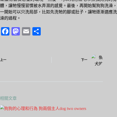
體，讓牠慢慢習慣被水弄濕的感覺。最後，再開始幫狗狗洗澡，
一開始可以只洗局部，比如先洗牠的腳或肚子，讓牠逐漸適應洗
澡的過程。
Fa
M
E
分
ce
as
m
享
bo
to
ail
ok
do
上一
下一
n
相關文章