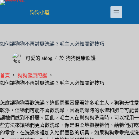
跳
至
狗狗小屋
主
要
內
容
如何讓狗狗不再討厭洗澡？毛主人必知關鍵技巧
可愛的
aidog
於
狗狗健康照護
首頁
狗狗健康照護
如何讓狗狗不再討厭洗澡？毛主人必知關鍵技巧
怎麼讓狗狗喜歡洗澡？這個問題困擾著許多毛主人。狗狗天性愛
乾淨，但牠們可能不喜歡洗澡，因為洗澡時的水流和肥皂可能會
讓牠們感到不舒服。因此，毛主人在幫狗狗洗澡時，可以採用一
些方法來讓牠們更喜歡洗澡，像是溫柔地撫摸牠們、給牠們好吃
的零食、在洗澡水裡加入牠們喜歡的玩具，如果狗狗乖乖完成洗