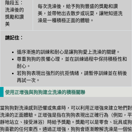
階段五：
每次洗澡後，給予狗狗豐盛的獎勵和讚
洗澡後的
美，並帶牠出去散步或玩耍，讓牠知道洗
獎勵和讚
澡是一種積極正面的體驗。
美
請記住：
循序漸進的訓練和耐心是讓狗狗愛上洗澡的關鍵。
尊重狗狗的畏懼心理，並在訓練過程中保持積極性和
耐心。
若狗狗表現出強烈的抗拒情緒，請暫停訓練並在稍後
再試一次。
使用正增強與狗狗建立洗澡的積極關聯
當狗狗對洗澡感到恐懼或焦慮時，可以利用正增強來建立牠們對
洗澡的正面體驗。正增強是指在狗狗表現出正確行為（例如，平
靜地站立、接受淋浴）時給予獎勵。獎勵可以是零食、玩具或狗
狗喜歡的任何東西。通過正增強，狗狗會逐漸瞭解洗澡是一個愉