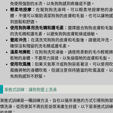
免使用強勁的水流，以免狗狗感到疼痛或不適。
輕柔地按摩：
在幫狗狗洗澡時，可以輕柔地按摩牠的
體，不僅可以幫助清潔狗狗的皮膚和毛髮，也可以讓牠感
到放鬆和舒適。
使用狗狗專用洗毛精和護毛素：
選擇適合狗狗皮膚和毛
的洗毛精和護毛素，以避免狗狗皮膚乾燥或過敏。
徹底沖洗：
在清洗完狗狗的皮膚和毛髮後，請徹底沖洗
確保沒有殘留的洗毛精或護毛素。
溫柔地擦乾：
在狗狗洗完澡後，請使用柔軟的毛巾輕輕擦
乾牠的身體，不要用力搓揉，以免損傷牠的皮膚和毛髮。
使用吹風機：
如果天氣寒冷或狗狗容易著涼，可以使用吹
風機將牠的身體吹乾，但請注意保持適當的吹風溫度，以
免狗狗感到不舒服。
漸進式訓練：讓狗狗愛上洗澡
漸進式訓練是一種訓練方法，旨在以循序漸進的方式引導狗狗習
慣洗澡，從而使其不再抗拒並逐漸產生好感。以下是漸進式訓練
的步驟：