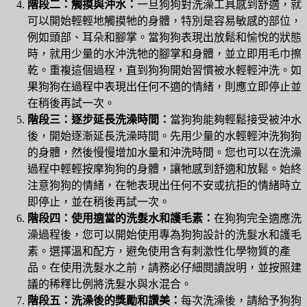
階段二：觸摸與沖水：
一旦狗狗對洗澡工具感到舒適，就
可以開始輕輕地觸摸牠的身體，特別是容易敏感的部位，
例如頭部、耳朵和腳掌。當狗狗表現出放鬆和愉悅的狀態
時，就用少量的水沖洗牠的腳掌和身體，並立即用毛巾擦
乾。重複這個過程，直到狗狗開始習慣被水輕輕沖洗。如
果狗狗在過程中表現出任何不適的情緒，則應立即停止並
在稍後再試一次。
階段三：逐步延長洗澡時間：
當狗狗能夠輕鬆接受被沖水
後，開始逐漸延長洗澡時間。先用少量的水輕輕沖洗狗狗
的身體，然後慢慢增加水量和沖洗時間。您也可以在洗澡
過程中輕輕按摩狗狗的身體，讓牠感到舒適和放鬆。始終
注意狗狗的情緒，在牠表現出任何不安或抗拒的情緒時立
即停止，並在稍後再試一次。
階段四：使用適當的洗髮水和護毛素：
在狗狗完全適應洗
澡過程後，您可以開始使用專為狗狗設計的洗髮水和護毛
素。選擇溫和配方，避免使用含有刺激性化學物質的產
品。在使用洗髮水之前，請務必仔細閱讀說明，並按照建
議的稀釋比例將洗髮水與水混合。
階段五：洗澡後的獎勵和讚美：
每次洗澡後，請給予狗狗