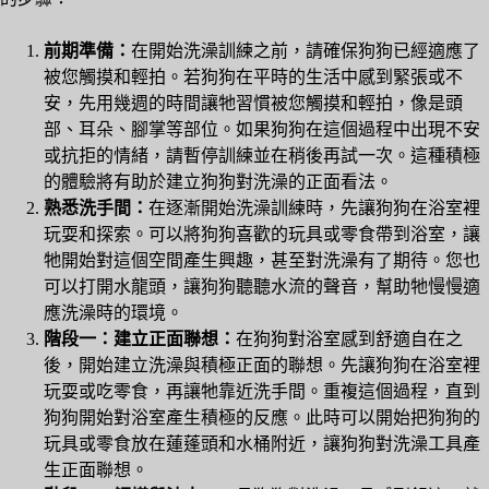
前期準備：
在開始洗澡訓練之前，請確保狗狗已經適應了
被您觸摸和輕拍。若狗狗在平時的生活中感到緊張或不
安，先用幾週的時間讓牠習慣被您觸摸和輕拍，像是頭
部、耳朵、腳掌等部位。如果狗狗在這個過程中出現不安
或抗拒的情緒，請暫停訓練並在稍後再試一次。這種積極
的體驗將有助於建立狗狗對洗澡的正面看法。
熟悉洗手間：
在逐漸開始洗澡訓練時，先讓狗狗在浴室裡
玩耍和探索。可以將狗狗喜歡的玩具或零食帶到浴室，讓
牠開始對這個空間產生興趣，甚至對洗澡有了期待。您也
可以打開水龍頭，讓狗狗聽聽水流的聲音，幫助牠慢慢適
應洗澡時的環境。
階段一：建立正面聯想：
在狗狗對浴室感到舒適自在之
後，開始建立洗澡與積極正面的聯想。先讓狗狗在浴室裡
玩耍或吃零食，再讓牠靠近洗手間。重複這個過程，直到
狗狗開始對浴室產生積極的反應。此時可以開始把狗狗的
玩具或零食放在蓮蓬頭和水桶附近，讓狗狗對洗澡工具產
生正面聯想。