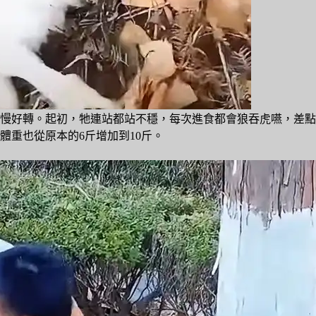
慢好轉。起初，牠連站都站不穩，每次進食都會狼吞虎嚥，差點
體重也從原本的6斤增加到10斤。