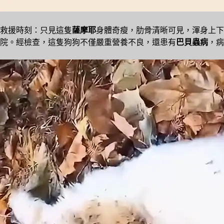
救援時刻：只見這隻
薩摩耶
身體奇瘦，肋骨清晰可見，渾身上下
院。經檢查，這隻狗狗不僅嚴重營養不良，還患有
巴貝蟲病
，病