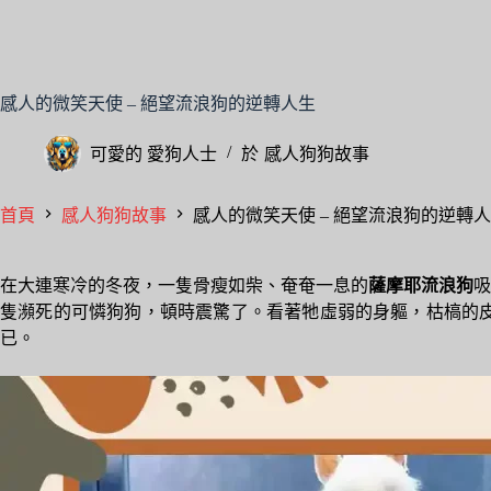
感人的微笑天使 – 絕望流浪狗的逆轉人生
可愛的
愛狗人士
於
感人狗狗故事
首頁
感人狗狗故事
感人的微笑天使 – 絕望流浪狗的逆轉
在大連寒冷的冬夜，一隻骨瘦如柴、奄奄一息的
薩摩耶流浪狗
吸
隻瀕死的可憐狗狗，頓時震驚了。看著牠虛弱的身軀，枯槁的
已。