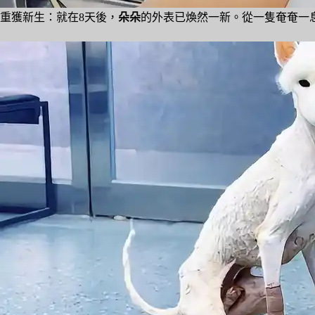
重獲新生：就在8天後，
朵朵
的外表已煥然一新。從一隻奄奄一