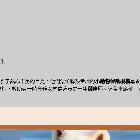
人生
引了熱心市民的目光。他們急忙聯繫當地的
小動物保護機構
尋求
皮相，救助員一時竟難以置信這竟是一隻
薩摩耶
。這隻本應健壯