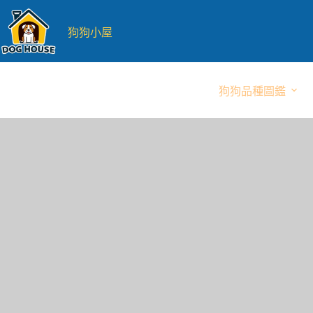
跳
至
狗狗小屋
主
要
內
狗狗品種圖鑑
容