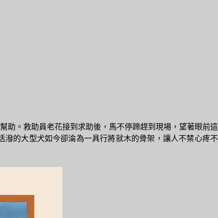
幫助。救助員老花接到求助後，馬不停蹄趕到現場，望著眼前這
活潑的大型犬如今卻淪為一具行將就木的骨架，讓人不禁心疼