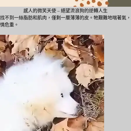
感人的微笑天使 – 絕望流浪狗的逆轉人生
找不到一絲脂肪和肌肉，僅剩一層薄薄的皮。牠艱難地喘著氣，
情危重。