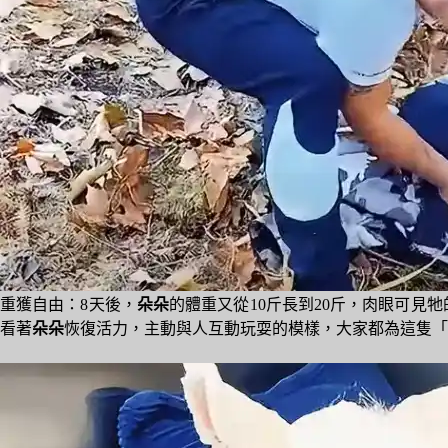
重獲自由：8天後，
朵朵
的體重又從10斤長到20斤，肉眼可
看著
朵朵
恢復活力，主動與人互動玩耍的模樣，大家都為這隻「