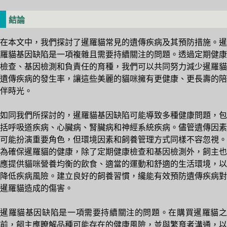
結論
在本文中，我們探討了暹羅貓常見的遺傳疾病及其預防措施。暹
羅貓基因缺陷是一項複雜且需要持續關注的問題。透過定期健康
檢查、基因檢測和負責任的育種，我們可以共同努力減少暹羅貓
遺傳疾病的發生率，讓這些美麗的貓咪擁有更健康、更長壽的陪
伴時光。
如同我們所探討的，暹羅貓基因缺陷可能導致多種健康問題，包
括呼吸道疾病、心臟病、腎臟病和神經系統疾病。儘管遺傳因素
可能扮演重要角色，但環境因素和飼養管理方式同樣不容忽視。
為確保暹羅貓的健康，除了定期健康檢查和基因檢測外，飼主也
應提供貓咪營養均衡的飲食、適當的運動和舒適的生活環境，以
降低疾病風險。建立良好的飼養習慣，纔能有效預防遺傳疾病對
暹羅貓造成的傷害。
暹羅貓基因缺陷是一項需要持續關注的問題。在購買暹羅貓之
前，飼主應瞭解品種可能存在的健康風險，並與繁育者溝通，以