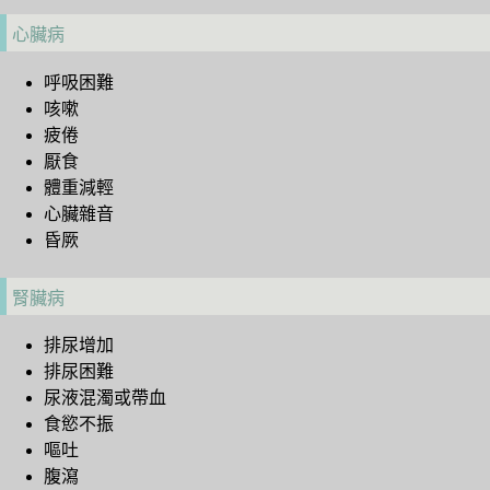
心臟病
呼吸困難
咳嗽
疲倦
厭食
體重減輕
心臟雜音
昏厥
腎臟病
排尿增加
排尿困難
尿液混濁或帶血
食慾不振
嘔吐
腹瀉