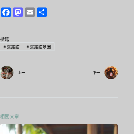
Fa
M
E
分
ce
as
m
享
bo
to
ail
ok
do
標籤
#
暹羅貓
#
暹羅貓基因
n
上一
下一
相關文章