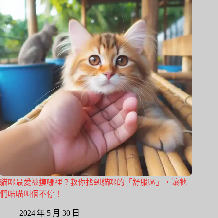
貓咪最愛被摸哪裡？教你找到貓咪的「舒服區」，讓牠
們喵喵叫個不停！
2024 年 5 月 30 日