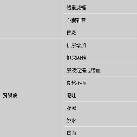
體重減輕
心臟雜音
昏厥
排尿增加
排尿困難
尿液混濁或帶血
食慾不振
腎臟病
嘔吐
腹瀉
脫水
貧血