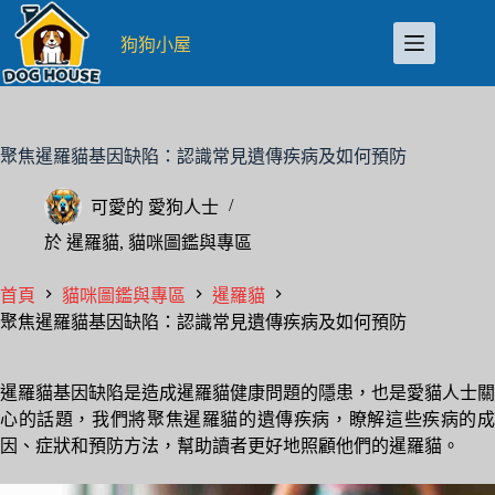
跳
至
狗狗小屋
主
要
內
容
聚焦暹羅貓基因缺陷：認識常見遺傳疾病及如何預防
可愛的
愛狗人士
於
暹羅貓
,
貓咪圖鑑與專區
首頁
貓咪圖鑑與專區
暹羅貓
聚焦暹羅貓基因缺陷：認識常見遺傳疾病及如何預防
暹羅貓基因缺陷是造成暹羅貓健康問題的隱患，也是愛貓人士關
心的話題，我們將聚焦暹羅貓的遺傳疾病，瞭解這些疾病的成
因、症狀和預防方法，幫助讀者更好地照顧他們的暹羅貓。