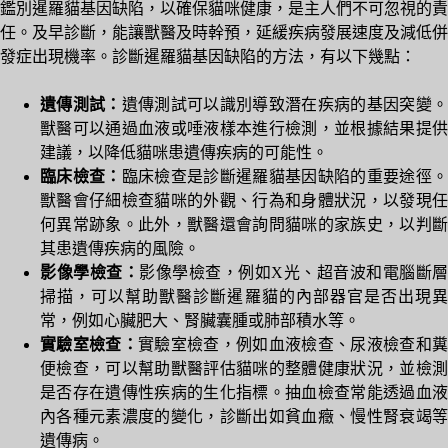
鑑別暹羅貓基因缺陷，以確保貓咪健康，是主人們不可忽視的責
任。及早診斷，能讓獸醫及時幹預，延緩疾病發展速度及減低併
發症出現機率。診斷暹羅貓基因缺陷的方法，有以下幾點：
遺傳測試：
遺傳測試可以識別導致潛在疾病的基因突變
獸醫可以通過血液或唾液樣本進行檢測，並根據結果提供
建議，以降低貓咪患遺傳疾病的可能性。
臨床檢查：
臨床檢查是診斷暹羅貓基因缺陷的重要途徑
獸醫會仔細檢查貓咪的外觀、行為和身體狀況，以發現任
何異常跡象。此外，獸醫還會詢問貓咪的家族史，以判斷
其患遺傳疾病的風險。
影像學檢查：
影像學檢查，例如X光、超音波和電腦斷層
掃描，可以幫助獸醫診斷暹羅貓的內部器官是否出現異
常，例如心臟肥大、腎臟囊腫或肺部積水等。
實驗室檢查：
實驗室檢查，例如血液檢查、尿液檢查和糞
便檢查，可以幫助獸醫評估貓咪的整體健康狀況，並檢測
是否存在遺傳性疾病的生化指標。抽血檢查常能透過血液
內各種元素濃度的變化，診斷出如貧血癥、慢性腎衰竭等
遺傳病。