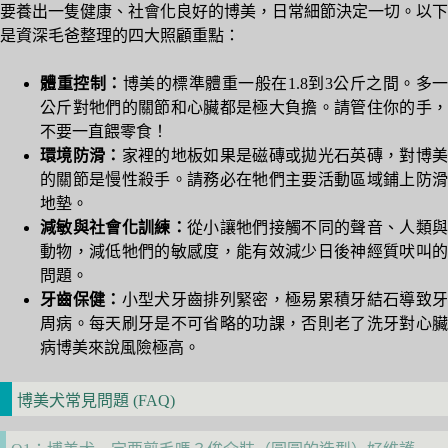
要養出一隻健康、社會化良好的博美，日常細節決定一切。以下
是資深毛爸整理的四大照顧重點：
體重控制：
博美的標準體重一般在1.8到3公斤之間。多一
公斤對牠們的關節和心臟都是極大負擔。請管住你的手，
不要一直餵零食！
環境防滑：
家裡的地板如果是磁磚或拋光石英磚，對博
的關節是慢性殺手。請務必在牠們主要活動區域鋪上防滑
地墊。
減敏與社會化訓練：
從小讓牠們接觸不同的聲音、人類與
動物，減低牠們的敏感度，能有效減少日後神經質吠叫的
問題。
牙齒保健：
小型犬牙齒排列緊密，極易累積牙結石導致
周病。每天刷牙是不可省略的功課，否則老了洗牙對心臟
病博美來說風險極高。
博美犬常見問題 (FAQ)