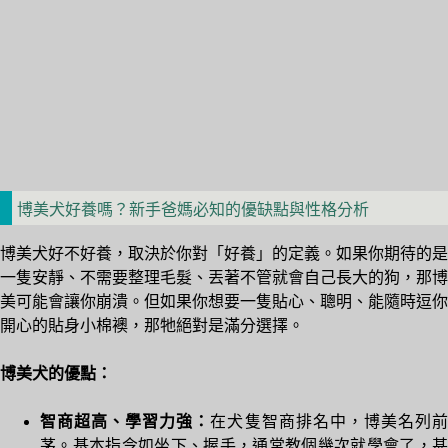
博美犬好養嗎？新手爸媽必知的優缺點與性格分析
博美犬好不好養，取決於你對「好養」的定義。如果你期待的是
一隻安靜、不需要整理毛髮、丟著不管就會自己長大的狗，那博
美可能會讓你崩潰。但如果你想要一隻貼心、聰明、能隨時逗你
開心的貼身小棉襖，那牠絕對是滿分選擇。
博美犬的優點：
智商超高、學習力強：
在犬隻智商排名中，博美名列
茅。基本指令如坐下、握手，通常教個幾次就學會了，甚