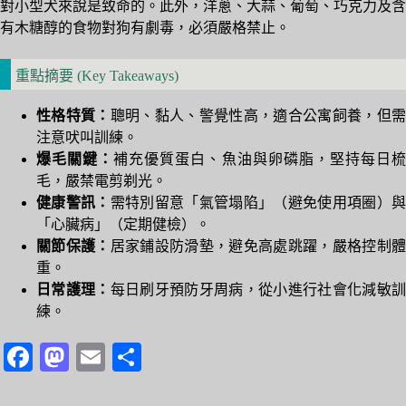
對小型犬來說是致命的。此外，洋蔥、大蒜、葡萄、巧克力及含
有木糖醇的食物對狗有劇毒，必須嚴格禁止。
重點摘要 (Key Takeaways)
性格特質：
聰明、黏人、警覺性高，適合公寓飼養，但
注意吠叫訓練。
爆毛關鍵：
補充優質蛋白、魚油與卵磷脂，堅持每日
毛，嚴禁電剪剃光。
健康警訊：
需特別留意「氣管塌陷」（避免使用項圈）
「心臟病」（定期健檢）。
關節保護：
居家鋪設防滑墊，避免高處跳躍，嚴格控制
重。
日常護理：
每日刷牙預防牙周病，從小進行社會化減敏
練。
Fa
M
E
分
ce
as
m
享