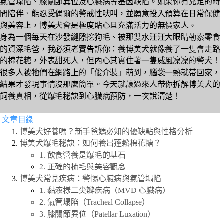
氣管塌陷、膝關節異位及心臟病等基因缺陷。如果你有充足的時
間陪伴、能忍受偶爾的警戒性吠叫，並願意投入預算在日常保健
與美容上，博美犬會是極度貼心且充滿活力的無價家人。
身為一個每天在沙發縫隙挖狗毛、被那雙水汪汪大眼睛勒索零食
的資深毛爸，我必須老實告訴你：養博美犬就像養了一隻會走路
的棉花糖，外表甜死人，但內心其實住著一隻威風凜凜的警犬！
很多人被牠們在網路上的「俊介裝」萌到，腦袋一熱就帶回家，
結果才發現事情沒那麼簡單。今天就讓過來人帶你拆解博美犬的
飼養真相，從爆毛秘訣到心臟病預防，一次說清楚！
文章目錄
博美犬好養嗎？新手爸媽必知的優缺點與性格分析
博美犬爆毛秘訣：如何養出蓬鬆棉花糖？
1. 飲食營養是爆毛的基石
2. 正確的梳毛與美容觀念
博美犬常見疾病：警惕心臟病與氣管塌陷
1. 黏液樣二尖瓣疾病（MVD 心臟病）
2. 氣管塌陷（Tracheal Collapse）
3. 膝關節異位（Patellar Luxation）