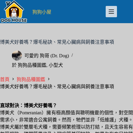
跳
至
狗狗小屋
主
要
內
容
博美犬好養嗎？爆毛秘訣、常見心臟病與飼養注意事項
可愛的
狗哥 (Dr. Dog)
於
狗狗品種圖鑑
,
小型犬
首頁
狗狗品種圖鑑
博美犬好養嗎？爆毛秘訣、常見心臟病與飼養注意事項
直球對決：博美犬好養嗎？
博美犬（Pomeranian）擁有極高顏值與聰明機靈的個性，對空間
需求小，非常適合公寓飼養。然而，牠們並非「低維護」犬種。
博美犬屬於雙層毛犬種，需要頻繁梳理以防打結，且天生容易有