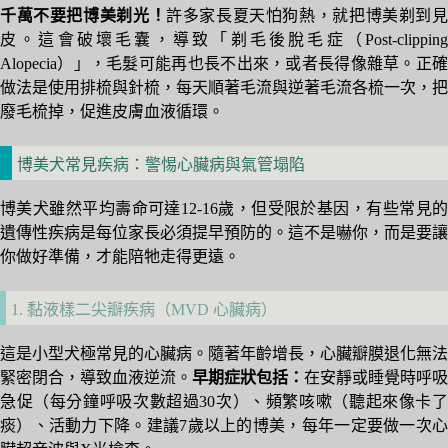
千萬不要把博美剃光！
許多家長夏天怕狗熱，就把博美剃到
皮。這會破壞毛囊，導致「剃毛後脫毛症（Post-clipping
Alopecia）」，毛髮可能再也長不出來，或者長得像雜草。正確
做法是使用排梳與針梳，每天順著毛流與逆著毛流各梳一次，把
廢毛梳掉，促進皮膚血液循環。
博美犬常見疾病：警惕心臟病與氣管塌陷
博美犬雖然平均壽命可達12-16歲，但受限於基因，有些常見的
遺傳性疾病是每位家長必須提早預防的。這不是嚇你，而是要讓
你做好準備，才能陪牠走得更遠。
1. 黏液樣二尖瓣疾病（MVD 心臟病）
這是小型犬極常見的心臟病。隨著年齡增長，心臟瓣膜退化無法
緊密閉合，導致血液逆流。
早期症狀包括：
在安靜或睡覺時呼吸
急促（每分鐘呼吸次數超過30次）、頻繁咳嗽（聽起來像卡了
痰）、活動力下降。建議7歲以上的博美，每年一定要做一次心