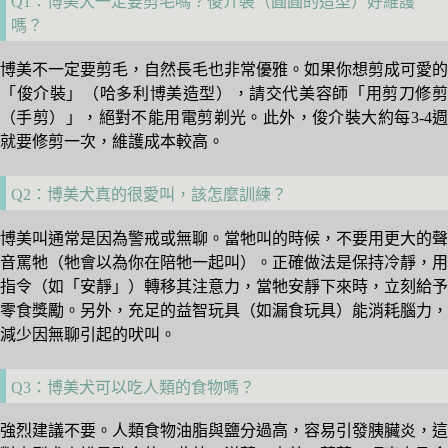
Q1：博美犬一定要剪毛嗎？俊介裝（圓圓的造型）好維護
嗎？
博美不一定要剪毛，自然長毛也非常優雅。如果你想剪成可愛的
「俊介裝」（哈多利博美造型），請交代美容師「用剪刀修剪
（手剪）」，絕對不能用電剪剃光。此外，俊介裝大約每3-4週
就要修剪一次，維護成本較高。
Q2：博美犬真的很愛叫，該怎麼訓練？
博美叫通常是因為警戒或無聊。當牠叫的時候，不要用更大的聲
音罵牠（牠會以為你在陪牠一起叫）。正確做法是保持冷靜，用
指令（如「安靜」）轉移其注意力，當牠安靜下來時，立刻給予
零食獎勵。另外，充足的益智玩具（如漏食玩具）能消耗腦力，
減少因無聊引起的吠叫。
Q3：博美犬可以吃人類的食物嗎？
強烈建議不要。人類食物油脂與鹽分過高，容易引發胰臟炎，這