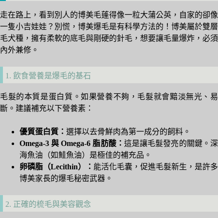
走在路上，看到別人的博美毛蓬得像一粒大蒲公英，自家的卻像
一隻小吉娃娃？別慌，博美爆毛是有科學方法的！博美屬於雙層
毛犬種，擁有柔軟的底毛與剛硬的針毛，想要讓毛量爆炸，必須
內外兼修。
1. 飲食營養是爆毛的基石
毛髮的本質是蛋白質。如果營養不夠，毛髮就會黯淡無光、易
斷。建議補充以下營養素：
優質蛋白質：
選擇以去骨鮮肉為第一成分的飼料。
Omega-3 與 Omega-6 脂肪酸：
這是讓毛髮發亮的關鍵。
海魚油（如鮭魚油）是極佳的補充品。
卵磷脂（Lecithin）：
能活化毛囊，促進毛髮新生，是許多
博美家長的爆毛秘密武器。
2. 正確的梳毛與美容觀念