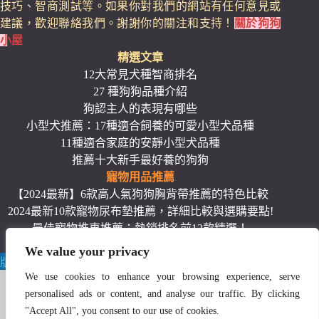
技巧、智商測試等。如果你對我們的網站有任何意見或
建議，歡迎聯絡我們。謝謝你的關注和支持！
關於狗狗
小屋
精選文章
12大常見犬種智商排名
27 種狗狗品種介紹
狗認主人的表現有哪些
小型犬推薦：17種適合飼養的可愛小型犬品種
11種適合家庭的安靜小型犬品種
推薦十大新手最好養的狗狗
寵物用品推薦
【2024最新】6款高人氣狗狗胸背帶推薦的特色比較
2024最新10款寵物尿布墊推薦，詳細比較與選購要點!
最佳寵物推車推薦：熱銷排名前12款精選！
狗飼料推薦：12款熱銷高品質、平價的狗飼料
We value your privacy
版權 © 2026 -
狗狗小屋24lovedog.com
We use cookies to enhance your browsing experience, serve
personalised ads or content, and analyse our traffic. By clicking
"Accept All", you consent to our use of cookies.