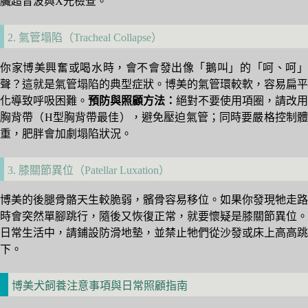
臟超音波與X光檢查。
2. 氣管塌陷（Tracheal Collapse）
你家博美興奮或喝水時，會不會發出像「鵝叫」的「呵、呵」
聲？這就是氣管塌陷的典型症狀。博美的氣管環較軟，容易扁平
化導致呼吸困難。
預防與照顧方法：
絕對不要使用項圈，請改用
胸背帶（H型胸背帶最佳），避免壓迫氣管；同時要嚴格控制體
重，肥胖會加劇塌陷狀況。
3. 膝關節異位（Patellar Luxation）
博美的後腿骨骼天生較脆弱，髕骨容易移位。如果你發現牠走路
時會突然單腳跳行，隨後又恢復正常，就要懷疑是膝關節異位。
日常生活中，請鋪設防滑地墊，並禁止牠們從沙發或床上高高跳
下。
博美犬飼養注意事項與日常照顧指南