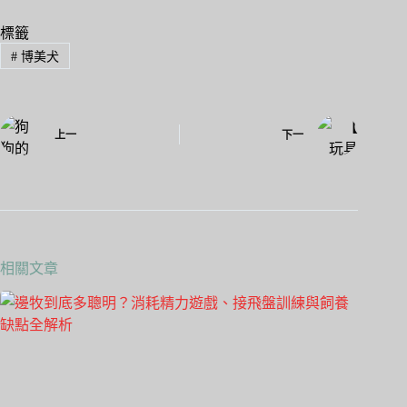
bo
to
ail
ok
do
標籤
#
博美犬
n
上一
下一
相關文章