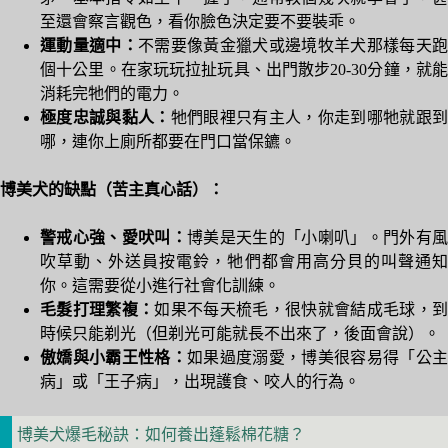
至還會察言觀色，看你臉色決定要不要裝乖。
運動量適中：
不需要像黃金獵犬或邊境牧羊犬那樣每天跑
個十公里。在家玩玩拉扯玩具、出門散步20-30分鐘，就能
消耗完牠們的電力。
極度忠誠與黏人：
牠們眼裡只有主人，你走到哪牠就跟
哪，連你上廁所都要在門口當保鑣。
博美犬的缺點（苦主真心話）：
警戒心強、愛吠叫：
博美是天生的「小喇叭」。門外有風
吹草動、外送員按電鈴，牠們都會用高分貝的叫聲通知
你。這需要從小進行社會化訓練。
毛髮打理繁複：
如果不每天梳毛，很快就會結成毛球，
時候只能剃光（但剃光可能就長不出來了，後面會說）。
傲嬌與小霸王性格：
如果過度溺愛，博美很容易得「公主
病」或「王子病」，出現護食、咬人的行為。
博美犬爆毛秘訣：如何養出蓬鬆棉花糖？