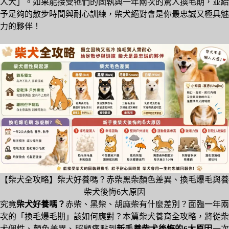
人犬」。如果能接受牠們的固執與一年兩次的驚人換毛期，並給
予足夠的散步時間與耐心訓練，柴犬絕對會是你最忠誠又極具魅
力的夥伴！
【柴犬全攻略】柴犬好養嗎？赤柴黑柴顏色差異、換毛爆毛與養
柴犬後悔6大原因
究竟
柴犬好養嗎？
赤柴、黑柴、胡麻柴有什麼差別？面臨一年兩
次的「換毛爆毛期」該如何應對？本篇柴犬養育全攻略，將從柴
犬個性、顏色差異、照顧痛點到
新手養柴犬後悔的6大原因
一