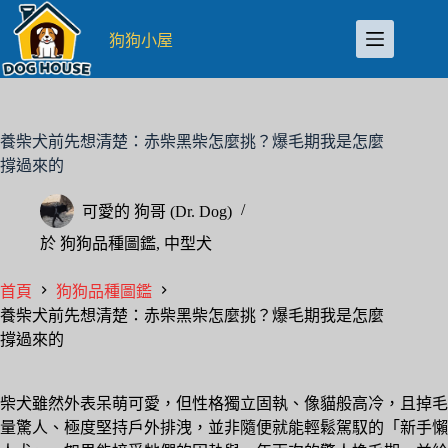
跳
至
狗狗小屋
主
要
內
容
養柴犬前先想清楚：赤柴黑柴怎麼挑？爆毛期我是怎麼
撐過來的
可愛的
狗哥 (Dr. Dog)
於
狗狗品種圖鑑
,
中型犬
首頁
狗狗品種圖鑑
養柴犬前先想清楚：赤柴黑柴怎麼挑？爆毛期我是怎麼
撐過來的
柴犬雖然外表呆萌可愛，但性格獨立固執、像貓般高冷，且掉毛
量驚人、極度堅持戶外排洩，並非隨便就能輕鬆駕馭的「新手懶