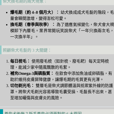
柴犬換毛期的兩大現象：
爆毛期（約 4–8 個月大）：
幼犬換成成犬毛髮的階段，
量會瞬間激增，變得澎松可愛。
換毛期（春季與秋季）：
為了適應氣候變化，柴犬會大
模卸下內層毛。業界常開玩笑說柴犬「一年只換兩次毛，
一次換半年」。
照顧柴犬毛髮的 3 大關鍵：
每日梳毛：
使用廢毛梳（如針梳、廢毛耙）每天定時梳
理，能減少家中隨風飄散的毛絮。
補充Omega-3與磷脂質：
在飲食中添加魚油或卵磷脂，有
助於維持皮膚屏障健康，讓爆毛期的毛質更有光澤。
切勿剃光毛：
雙層毛是柴犬調節體溫與抵禦紫外線的防護
罩。將柴犬毛剃光容易導致毛囊受損、毛髮長不出來，甚
至增加曬傷與皮膚炎的風險。
養柴犬後悔？新手養柴必須面對的 6 大原因