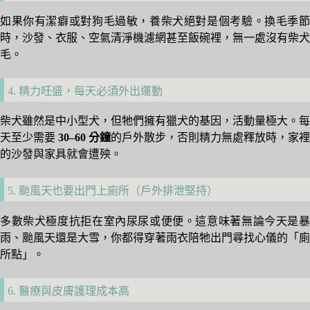
如果你有潔癖或對狗毛過敏，養柴犬絕對是個考驗。換毛季節
時，沙發、衣服、空氣清淨機濾網甚至飯碗裡，無一處沒有柴犬
毛。
4. 精力旺盛，每天必須外出運動
柴犬雖然是中小型犬，但牠們擁有獵犬的基因，活動量極大。每
天至少需要
30–60 分鐘
的戶外散步，否則精力無處釋放時，家裡
的沙發與家具就會遭殃。
5. 颱風天也要出門上廁所（戶外排泄堅持）
多數柴犬極度抗拒在室內尿尿或便便。這意味著無論今天是暴
雨、颱風天還是大雪，你都得穿著雨衣陪牠出門尋找心儀的「廁
所點」。
6. 醫療與皮膚護理成本高