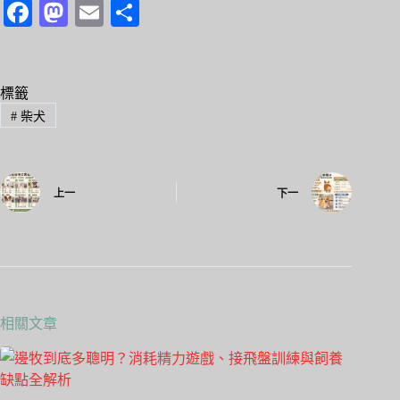
Fa
M
E
分
ce
as
m
享
bo
to
ail
ok
do
標籤
#
柴犬
n
上一
下一
相關文章