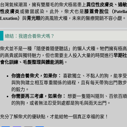
台灣氣候潮濕，擁有雙層毛的柴犬極易患上
異位性皮膚炎、過敏
性皮膚炎
或黴菌感染。此外，柴犬也是
膝蓋骨脫位（Patell
Luxation）
與
青光眼
的高風險犬種，未來的醫療開銷不容小覷。
總結：我適合養柴犬嗎？
柴犬並不是一種「隨便養隨便聽話」的懶人犬種。牠們擁有極高
的高貴感與獨特魅力，但也需要主人投入大量的時間進行
早期社
會化訓練、毛髮整理與體能消耗
。
你適合養柴犬，如果你：
喜歡獨立、不黏人的狗，能享
與狗狗建立相互尊重關係的過程，且有每天帶狗出門散步
的毅力。
你需要再三考慮，如果你：
想要一隻隨叫隨到、百依百
的狗狗，或者無法忍受到處都是狗毛與雨天出門。
充分了解柴犬的優缺點，才能給牠一個真正幸福的家！