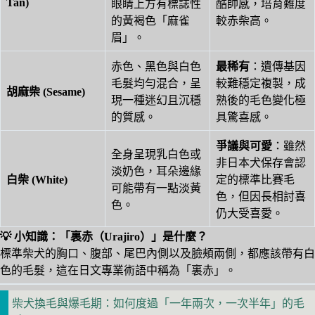
Tan)
眼睛上方有標誌性
酷帥感，培育難度
的黃褐色「麻雀
較赤柴高。
眉」。
赤色、黑色與白色
最稀有
：遺傳基因
毛髮均勻混合，呈
較難穩定複製，成
胡麻柴 (Sesame)
現一種迷幻且沉穩
熟後的毛色變化極
的質感。
具驚喜感。
爭議與可愛
：雖然
全身呈現乳白色或
非日本犬保存會認
淡奶色，耳朵邊緣
白柴 (White)
定的標準比賽毛
可能帶有一點淡黃
色，但因長相討喜
色。
仍大受喜愛。
💡 小知識：「裏赤（Urajiro）」是什麼？
標準柴犬的胸口、腹部、尾巴內側以及臉頰兩側，都應該帶有白
色的毛髮，這在日文專業術語中稱為「裏赤」。
柴犬換毛與爆毛期：如何度過「一年兩次，一次半年」的毛