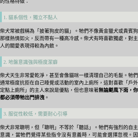
的性格特徵：
1. 貓系個性，獨立不黏人
柴犬常被戲稱為「披著狗皮的貓」。牠們不像黃金獵犬或貴賓狗
那樣熱情如火，反而帶有一種高冷感。柴犬有時喜歡獨處，對主
人的關愛表現得較為內斂。
2. 地盤意識強與極度潔癖
柴犬天生非常愛乾淨，甚至會像貓咪一樣清理自己的毛髮。牠們
通常極度抗拒在自己睡覺或活動的室內上廁所，這對喜歡「戶外
定點上廁所」的主人來說是優點，但也意味著
無論颳風下雨，你
都必須帶牠出門排洩
。
3. 服從性較低，需要耐心引導
柴犬非常聰明，但「聰明」不等於「聽話」。牠們有強烈的自主
意識，當牠們覺得某些指令沒有意義時，可能會選擇忽視。因