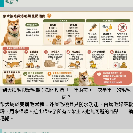
毛雨？
柴犬換毛與爆毛期：如何度過「一年兩次，一次半年」的毛毛
雨？
柴犬屬於
雙層毛犬種
：外層毛硬且具防水功能，內層毛綿密
糯，用來保暖。這也帶來了所有柴柴主人避無可避的痛點——
換
毛期
。