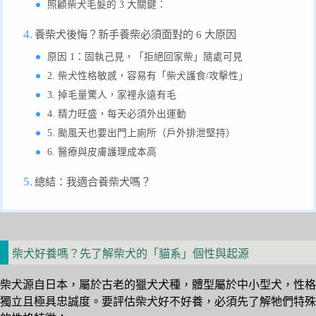
照顧柴犬毛髮的 3 大關鍵：
養柴犬後悔？新手養柴必須面對的 6 大原因
原因 1：固執己見，「拒絕回家柴」隨處可見
2. 柴犬性格敏感，容易有「柴犬護食/攻擊性」
3. 掉毛量驚人，家裡永遠有毛
4. 精力旺盛，每天必須外出運動
5. 颱風天也要出門上廁所（戶外排泄堅持）
6. 醫療與皮膚護理成本高
總結：我適合養柴犬嗎？
柴犬好養嗎？先了解柴犬的「貓系」個性與起源
柴犬源自日本，屬於古老的獵犬犬種，體型屬於中小型犬，性格
獨立且極具忠誠度。要評估柴犬好不好養，必須先了解牠們特殊