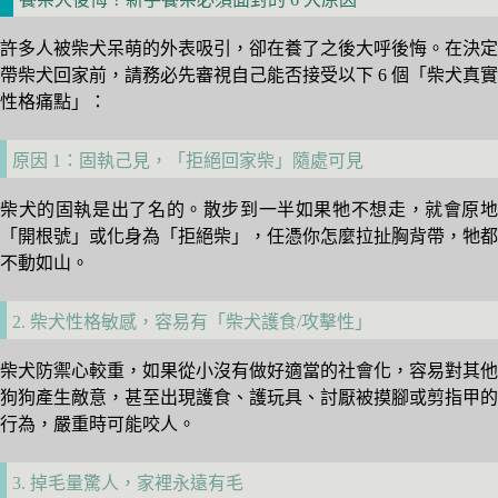
許多人被柴犬呆萌的外表吸引，卻在養了之後大呼後悔。在決定
帶柴犬回家前，請務必先審視自己能否接受以下 6 個「柴犬真實
性格痛點」：
原因 1：固執己見，「拒絕回家柴」隨處可見
柴犬的固執是出了名的。散步到一半如果牠不想走，就會原地
「開根號」或化身為「拒絕柴」，任憑你怎麼拉扯胸背帶，牠都
不動如山。
2. 柴犬性格敏感，容易有「柴犬護食/攻擊性」
柴犬防禦心較重，如果從小沒有做好適當的社會化，容易對其他
狗狗產生敵意，甚至出現護食、護玩具、討厭被摸腳或剪指甲的
行為，嚴重時可能咬人。
3. 掉毛量驚人，家裡永遠有毛