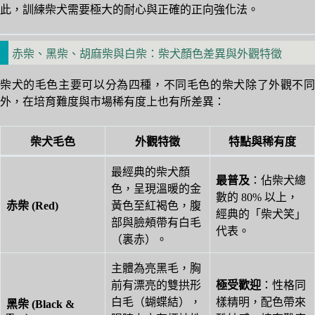
此，訓練柴犬需要極大的耐心與正確的正向強化法。
赤柴、黑柴、胡麻柴與白柴：柴犬顏色差異與外觀特徵
柴犬的毛色主要可以分為四種，不同毛色的柴犬除了外觀不同
外，在培育難度與市場稀有度上也有所差異：
柴犬毛色
外觀特徵
特點與稀有度
最經典的柴犬顏
最普及
：佔柴犬總
色，呈現溫暖的金
數的 80% 以上，
赤柴 (Red)
黃色至紅褐色，腹
經典的「柴犬笑」
部與臉頰帶有白毛
代表。
（裏赤）。
主體為亮黑毛，胸
前有漂亮的雙拱形
極受歡迎
：性格同
白毛（蝴蝶結），
樣精明，配色帶來
黑柴 (Black &