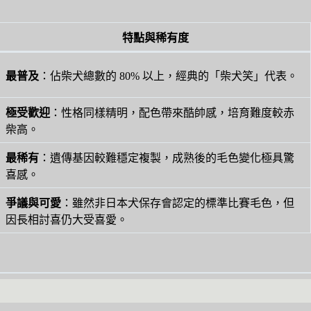
特點與稀有度
最普及
：佔柴犬總數的 80% 以上，經典的「柴犬笑」代表。
極受歡迎
：性格同樣精明，配色帶來酷帥感，培育難度較赤
柴高。
最稀有
：遺傳基因較難穩定複製，成熟後的毛色變化極具驚
喜感。
爭議與可愛
：雖然非日本犬保存會認定的標準比賽毛色，但
因長相討喜仍大受喜愛。