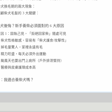
柴犬換毛期的兩大現象：
照顧柴犬毛髮的 3 大關鍵：
犬後悔？新手養柴必須面對的 6 大原因
原因 1：固執己見，「拒絕回家柴」隨處可見
2. 柴犬性格敏感，容易有「柴犬護食/攻擊性」
3. 掉毛量驚人，家裡永遠有毛
4. 精力旺盛，每天必須外出運動
5. 颱風天也要出門上廁所（戶外排泄堅持）
6. 醫療與皮膚護理成本高
：我適合養柴犬嗎？