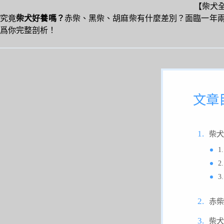
【柴犬
究竟
柴犬好養嗎？
赤柴、黑柴、胡麻柴有什麼差別？面臨一年
爲你完整剖析！
文章
柴犬
赤柴
柴犬