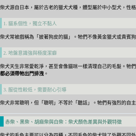
柴犬源自日本，屬於古老的獵犬犬種，體型屬於中小型犬，性格
1. 貓系個性，獨立不黏人
柴犬常被戲稱為「披著狗皮的貓」。牠們不像黃金獵犬或貴賓狗
2. 地盤意識強與極度潔癖
柴犬天生非常愛乾淨，甚至會像貓咪一樣清理自己的毛髮。牠們
都必須帶牠出門排洩
。
3. 服從性較低，需要耐心引導
柴犬非常聰明，但「聰明」不等於「聽話」。牠們有強烈的自主
赤柴、黑柴、胡麻柴與白柴：柴犬顏色差異與外觀特徵
柴犬的毛色主要可以分為四種，不同毛色的柴犬除了外觀不同外