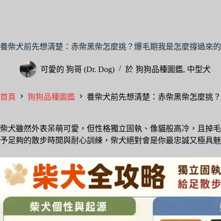
養柴犬前先想清楚：赤柴黑柴怎麼挑？爆毛期我是怎麼撐過來的
可愛的
狗哥 (Dr. Dog)
於
狗狗品種圖鑑
,
中型犬
首頁
狗狗品種圖鑑
養柴犬前先想清楚：赤柴黑柴怎麼挑？
柴犬雖然外表呆萌可愛，但性格獨立固執、像貓般高冷，且掉毛
予足夠的散步時間與耐心訓練，柴犬絕對會是你最忠誠又極具魅