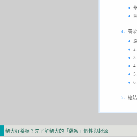
養柴
總結
柴犬好養嗎？先了解柴犬的「貓系」個性與起源