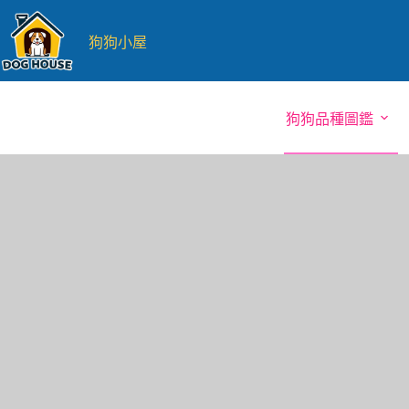
跳
至
狗狗小屋
主
要
內
狗狗品種圖鑑
容