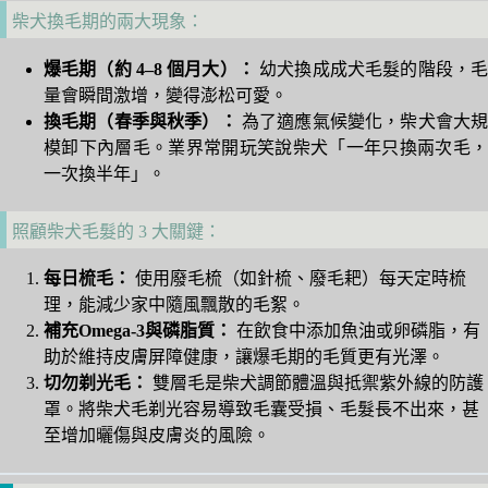
柴犬換毛期的兩大現象：
爆毛期（約 4–8 個月大）：
幼犬換成成犬毛髮的階段，
量會瞬間激增，變得澎松可愛。
換毛期（春季與秋季）：
為了適應氣候變化，柴犬會大
模卸下內層毛。業界常開玩笑說柴犬「一年只換兩次毛，
一次換半年」。
照顧柴犬毛髮的 3 大關鍵：
每日梳毛：
使用廢毛梳（如針梳、廢毛耙）每天定時梳
理，能減少家中隨風飄散的毛絮。
補充Omega-3與磷脂質：
在飲食中添加魚油或卵磷脂，有
助於維持皮膚屏障健康，讓爆毛期的毛質更有光澤。
切勿剃光毛：
雙層毛是柴犬調節體溫與抵禦紫外線的防護
罩。將柴犬毛剃光容易導致毛囊受損、毛髮長不出來，甚
至增加曬傷與皮膚炎的風險。