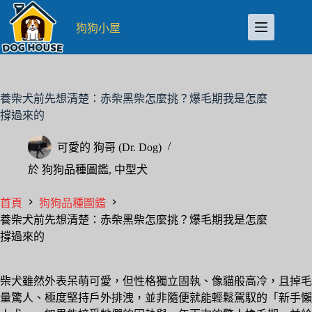
跳
至
狗狗小屋
主
要
內
容
養柴犬前先想清楚：赤柴黑柴怎麼挑？爆毛期我是怎麼
撐過來的
可愛的
狗哥 (Dr. Dog)
於
狗狗品種圖鑑
,
中型犬
首頁
狗狗品種圖鑑
養柴犬前先想清楚：赤柴黑柴怎麼挑？爆毛期我是怎麼
撐過來的
柴犬雖然外表呆萌可愛，但性格獨立固執、像貓般高冷，且掉毛
量驚人、極度堅持戶外排洩，並非隨便就能輕鬆駕馭的「新手懶