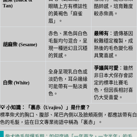
Tan)
眼睛上方有標誌性
酷帥感，培育難度
的黃褐色「麻雀
較赤柴高。
眉」。
赤色、黑色與白色
最稀有
：遺傳基因
毛髮均勻混合，呈
較難穩定複製，成
胡麻柴 (Sesame)
現一種迷幻且沉穩
熟後的毛色變化極
的質感。
具驚喜感。
爭議與可愛
：雖然
全身呈現乳白色或
非日本犬保存會認
淡奶色，耳朵邊緣
白柴 (White)
定的標準比賽毛
可能帶有一點淡黃
色，但因長相討喜
色。
仍大受喜愛。
💡 小知識：「裏赤（Urajiro）」是什麼？
標準柴犬的胸口、腹部、尾巴內側以及臉頰兩側，都應該帶有白
色的毛髮，這在日文專業術語中稱為「裏赤」。
柴犬換毛與爆毛期：如何度過「一年兩次，一次半年」的毛