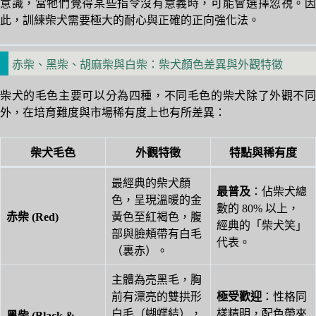
意識，當牠們覺得某些指令沒有意義時，可能會選擇忽視。因
此，訓練柴犬需要極大的耐心與正確的正向強化法。
赤柴、黑柴、胡麻柴與白柴：柴犬顏色差異與外觀特徵
柴犬的毛色主要可以分為四種，不同毛色的柴犬除了外觀不同
外，在培育難度與市場稀有度上也有所差異：
柴犬毛色
外觀特徵
特點與稀有度
最經典的柴犬顏
最普及
：佔柴犬總
色，呈現溫暖的金
數的 80% 以上，
赤柴 (Red)
黃色至紅褐色，腹
經典的「柴犬笑」
部與臉頰帶有白毛
代表。
（裏赤）。
主體為亮黑毛，胸
前有漂亮的雙拱形
極受歡迎
：性格同
白毛（蝴蝶結），
樣精明，配色帶來
黑柴 (Black &