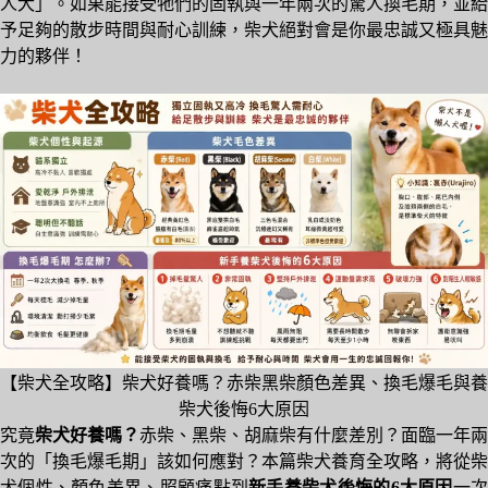
人犬」。如果能接受牠們的固執與一年兩次的驚人換毛期，並給
予足夠的散步時間與耐心訓練，柴犬絕對會是你最忠誠又極具魅
力的夥伴！
【柴犬全攻略】柴犬好養嗎？赤柴黑柴顏色差異、換毛爆毛與養
柴犬後悔6大原因
究竟
柴犬好養嗎？
赤柴、黑柴、胡麻柴有什麼差別？面臨一年兩
次的「換毛爆毛期」該如何應對？本篇柴犬養育全攻略，將從柴
犬個性、顏色差異、照顧痛點到
新手養柴犬後悔的6大原因
一