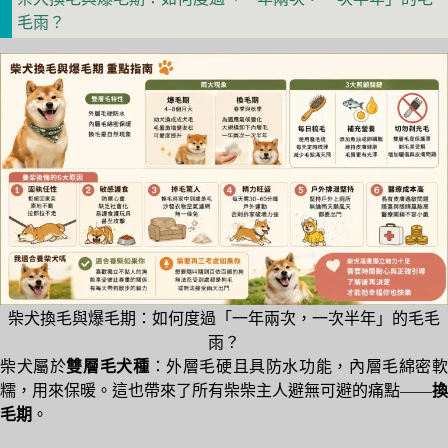
毛雨？
柴犬換毛與爆毛期：如何度過「一年兩次，一次半年」的毛毛
雨？
柴犬屬於
雙層毛犬種
：外層毛硬且具防水功能，內層毛綿密
糯，用來保暖。這也帶來了所有柴柴主人避無可避的痛點——
換
毛期
。