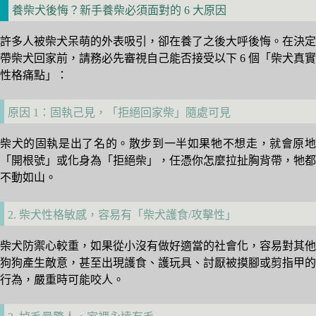
養柴犬後悔？新手養柴必須面對的 6 大原因
許多人被柴犬呆萌的外表吸引，卻在養了之後大呼後悔。在決定
帶柴犬回家前，請務必先審視自己能否接受以下 6 個「柴犬真實
性格痛點」：
原因 1：固執己見，「拒絕回家柴」隨處可見
柴犬的固執是出了名的。散步到一半如果牠不想走，就會原地
「開根號」或化身為「拒絕柴」，任憑你怎麼拉扯胸背帶，牠都
不動如山。
2. 柴犬性格敏感，容易有「柴犬護食/攻擊性」
柴犬防禦心較重，如果從小沒有做好適當的社會化，容易對其他
狗狗產生敵意，甚至出現護食、護玩具、討厭被摸腳或剪指甲的
行為，嚴重時可能咬人。