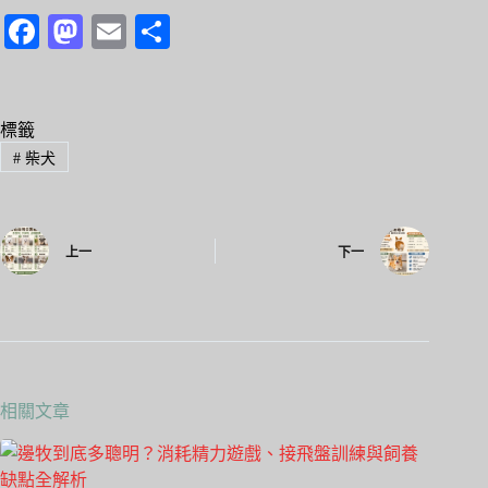
Fa
M
E
分
ce
as
m
享
bo
to
ail
ok
do
標籤
#
柴犬
n
上一
下一
相關文章