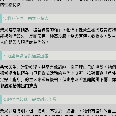
的性格特徵：
1. 貓系個性，獨立不黏人
柴犬常被戲稱為「披著狗皮的貓」。牠們不像黃金獵犬或貴賓狗
那樣熱情如火，反而帶有一種高冷感。柴犬有時喜歡獨處，對主
人的關愛表現得較為內斂。
2. 地盤意識強與極度潔癖
柴犬天生非常愛乾淨，甚至會像貓咪一樣清理自己的毛髮。牠們
通常極度抗拒在自己睡覺或活動的室內上廁所，這對喜歡「戶外
定點上廁所」的主人來說是優點，但也意味著
無論颳風下雨，你
都必須帶牠出門排洩
。
3. 服從性較低，需要耐心引導
柴犬非常聰明，但「聰明」不等於「聽話」。牠們有強烈的自主