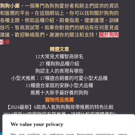
狗狗小屋
，一個專門為狗狗愛好者和飼主們提供的資訊
和服務的平台。在這個網站上，你可以找到關於狗狗的
各種主題，例如品種介紹、飼養指南、健康護理、訓練
技巧、智商測試等。如果你對我們的網站有任何意見或
建議，歡迎聯絡我們。謝謝你的關注和支持！
關於狗狗
小屋
精選文章
12大常見犬種智商排名
27 種狗狗品種介紹
狗認主人的表現有哪些
小型犬推薦：17種適合飼養的可愛小型犬品種
11種適合家庭的安靜小型犬品種
推薦十大新手最好養的狗狗
寵物用品推薦
【2024最新】6款高人氣狗狗胸背帶推薦的特色比較
2024最新10款寵物尿布墊推薦，詳細比較與選購要點!
最佳寵物推車推薦：熱銷排名前12款精選！
We value your privacy
狗飼料推薦：12款熱銷高品質、平價的狗飼料
We use cookies to enhance your browsing experience, serve