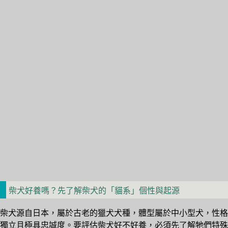
柴犬好養嗎？先了解柴犬的「貓系」個性與起源
柴犬源自日本，屬於古老的獵犬犬種，體型屬於中小型犬，性格
獨立且極具忠誠度。要評估柴犬好不好養，必須先了解牠們特殊