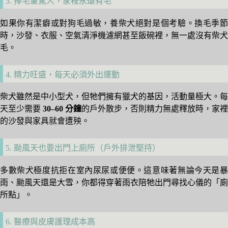
3. 掉毛量驚人，家裡永遠有毛
如果你有潔癖或對狗毛過敏，養柴犬絕對是個考驗。換毛季節
時，沙發、衣服、空氣清淨機濾網甚至飯碗裡，無一處沒有柴犬
毛。
4. 精力旺盛，每天必須外出運動
柴犬雖然是中小型犬，但牠們擁有獵犬的基因，活動量極大。每
天至少需要
30–60 分鐘
的戶外散步，否則精力無處釋放時，家裡
的沙發與家具就會遭殃。
5. 颱風天也要出門上廁所（戶外排泄堅持）
多數柴犬極度抗拒在室內尿尿或便便。這意味著無論今天是暴
雨、颱風天還是大雪，你都得穿著雨衣陪牠出門尋找心儀的「廁
所點」。
6. 醫療與皮膚護理成本高