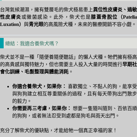
台灣氣候潮濕，擁有雙層毛的柴犬極易患上
異位性皮膚炎、過敏
性皮膚炎
或黴菌感染。此外，柴犬也是
膝蓋骨脫位（Patell
Luxation）
與
青光眼
的高風險犬種，未來的醫療開銷不容小覷。
總結：我適合養柴犬嗎？
柴犬並不是一種「隨便養隨便聽話」的懶人犬種。牠們擁有極高
的高貴感與獨特魅力，但也需要主人投入大量的時間進行
早期社
會化訓練、毛髮整理與體能消耗
。
你適合養柴犬，如果你：
喜歡獨立、不黏人的狗，能享
與狗狗建立相互尊重關係的過程，且有每天帶狗出門散步
的毅力。
你需要再三考慮，如果你：
想要一隻隨叫隨到、百依百
的狗狗，或者無法忍受到處都是狗毛與雨天出門。
充分了解柴犬的優缺點，才能給牠一個真正幸福的家！