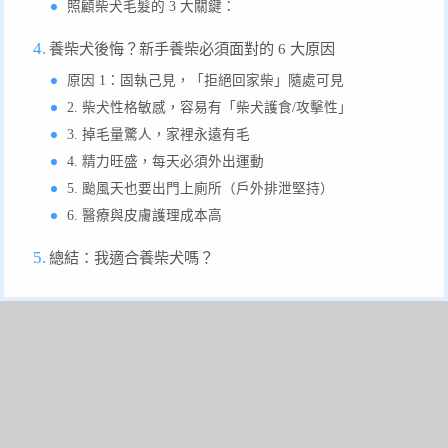
照顧柴犬毛髮的 3 大關鍵：
養柴犬後悔？新手養柴必須面對的 6 大原因
原因 1：固執己見，「拒絕回家柴」隨處可見
2. 柴犬性格敏感，容易有「柴犬護食/攻擊性」
3. 掉毛量驚人，家裡永遠有毛
4. 精力旺盛，每天必須外出運動
5. 颱風天也要出門上廁所（戶外排泄堅持）
6. 醫療與皮膚護理成本高
總結：我適合養柴犬嗎？