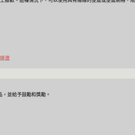
上撒歡。這種情況下，可以使用具有邊緣的便盆或便盆網格，限
方排泄
品，並給予鼓勵和獎勵。