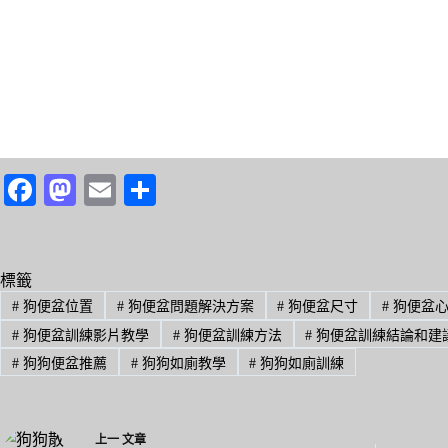
Fa
M
E
分
ce
as
m
享
bo
to
ail
ok
do
標籤
#
狗便盆位置
#
狗便盆問題解決方案
#
狗便盆尺寸
#
狗便盆
n
#
狗便盆訓練影片教學
#
狗便盆訓練方法
#
狗便盆訓練結論和建
#
狗狗便盆推薦
#
狗狗如廁教學
#
狗狗如廁訓練
上一
文章