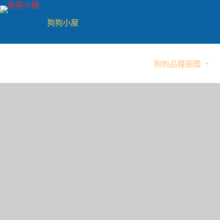
跳
至
狗狗小屋
主
要
內
狗狗品種圖鑑
容