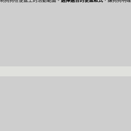
制狗狗在便盆上的活動範圍。
選擇適合的便盆款式
，讓狗狗明確