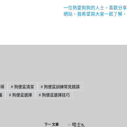
一位熱愛狗狗的人士，喜歡分享
網站，我希望與大家一起了解、
心得
#
狗便盆清潔
#
狗便盆訓練常見錯誤
議
#
狗便盆選擇
#
狗便盆選擇技巧
下一
文章