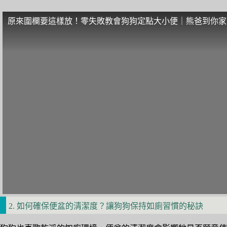
原來圍欄要這樣放！零失敗教會狗狗定點大小便｜熊爸到你家EP
2. 如何確保便盆的清潔度？讓狗狗保持如廁習慣的秘訣