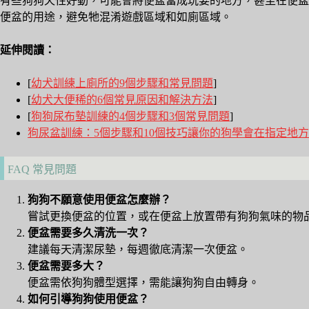
有些狗狗天性好動，可能會將便盆當成玩耍的地方，甚至在便盆
便盆的用途，避免牠混淆遊戲區域和如廁區域。
延伸閱讀：
[
幼犬訓練上廁所的9個步驟和常見問題
]
[
幼犬大便稀的6個常見原因和解決方法
]
[
狗狗尿布墊訓練的4個步驟和3個常見問題
]
狗尿盆訓練：5個步驟和10個技巧讓你的狗學會在指定地
FAQ 常見問題
狗狗不願意使用便盆怎麼辦？
嘗試更換便盆的位置，或在便盆上放置帶有狗狗氣味的物
便盆需要多久清洗一次？
建議每天清潔尿墊，每週徹底清潔一次便盆。
便盆需要多大？
便盆需依狗狗體型選擇，需能讓狗狗自由轉身。
如何引導狗狗使用便盆？