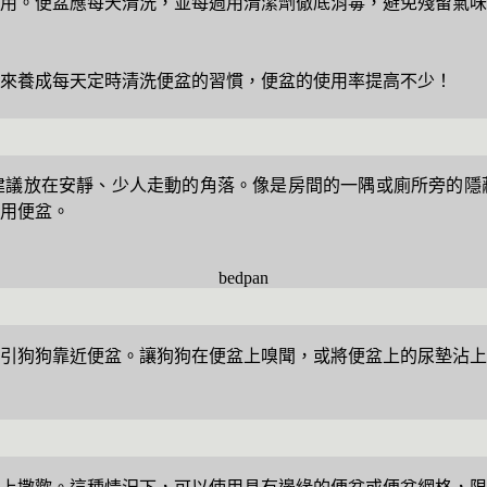
用。便盆應每天清洗，並每週用清潔劑徹底消毒，避免殘留氣味
來養成每天定時清洗便盆的習慣，便盆的使用率提高不少！
建議放在安靜、少人走動的角落。像是房間的一隅或廁所旁的隱
用便盆。
bedpan
引狗狗靠近便盆。讓狗狗在便盆上嗅聞，或將便盆上的尿墊沾上