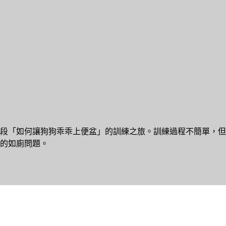
段「如何讓狗狗乖乖上便盆」的訓練之旅。訓練過程不簡單，但
的如廁問題。