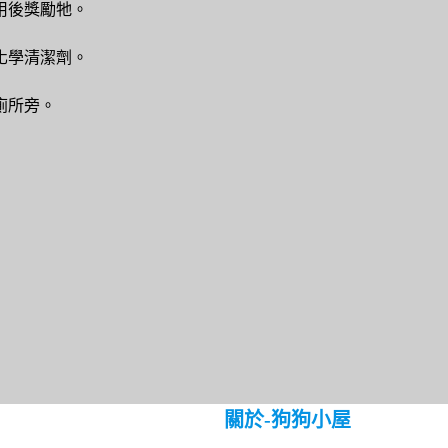
用後獎勵牠。
化學清潔劑。
廁所旁。
關於-狗狗小屋