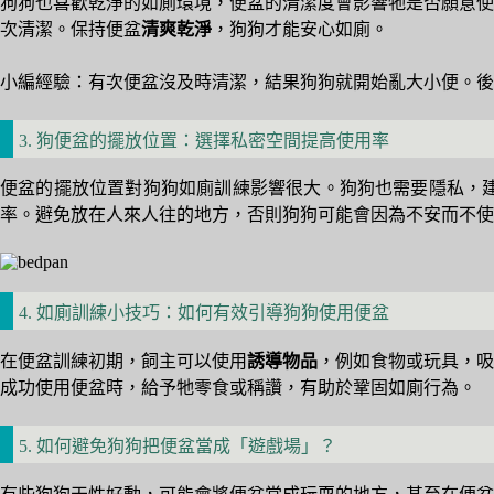
狗狗也喜歡乾淨的如廁環境，便盆的清潔度會影響牠是否願意使
次清潔。保持便盆
清爽乾淨
，狗狗才能安心如廁。
小編經驗：有次便盆沒及時清潔，結果狗狗就開始亂大小便。後
3. 狗便盆的擺放位置：選擇私密空間提高使用率
便盆的擺放位置對狗狗如廁訓練影響很大。狗狗也需要隱私，
率。避免放在人來人往的地方，否則狗狗可能會因為不安而不使
4. 如廁訓練小技巧：如何有效引導狗狗使用便盆
在便盆訓練初期，飼主可以使用
誘導物品
，例如食物或玩具，吸
成功使用便盆時，給予牠零食或稱讚，有助於鞏固如廁行為。
5. 如何避免狗狗把便盆當成「遊戲場」？