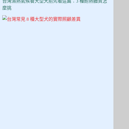
看
台灣濕熱氣候養大型犬前先看這篇：3 種耐熱體質怎
這
麼挑
篇：
10
款
性
格、
飼
養
難
度、
花
費
全
比
較