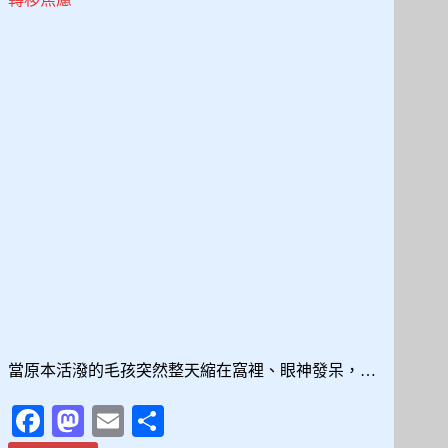
見
發
作
徵
兆
到
現
場
處
置，
一
次
搞
懂
狗
狗
神
當原本活潑的毛孩突然整天縮在窩裡、眼神發呆，…
經
異
Fa
M
E
分
常
照