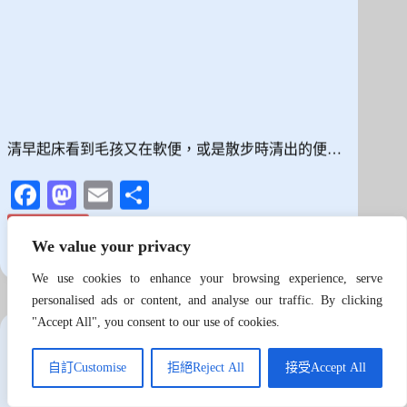
清早起床看到毛孩又在軟便，或是散步時清出的便…
Fa
M
E
分
ce
as
m
享
閱讀全文
以
bo
to
ail
We value your privacy
為
狗哥 (Dr. Dog)
2026 年 7 月 30 日
ok
do
換
We use cookies to enhance your browsing experience, serve
飼
n
personalised ads or content, and analyse our traffic. By clicking
狗狗照顧與知識
,
飲食與日常保養
料
"Accept All", you consent to our use of cookies.
就
有
換飼料前先看這篇！穀物與無穀優缺點拆解，教你用
效？
自訂Customise
拒絕Reject All
接受Accept All
3 步驟選出命定乾乾
毛
孩