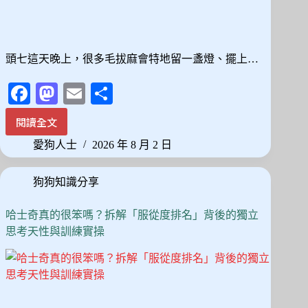
頭七這天晚上，很多毛拔麻會特地留一盞燈、擺上…
Fa
M
E
分
ce
as
m
享
閱讀全文
毛
bo
to
ail
孩
愛狗人士
2026 年 8 月 2 日
ok
do
頭
七
n
狗狗知識分享
會
回
家
哈士奇真的很笨嗎？拆解「服從度排名」背後的獨立
嗎？
思考天性與訓練實操
民
俗
說
法
背