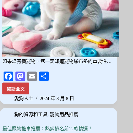
心
分
享，
CP
值
超
高
如果您有養寵物，您一定知道寵物尿布墊的重要性…
Fa
M
E
分
ce
as
m
享
閱讀全文
2024
bo
to
ail
最
愛狗人士
2024 年 3 月 8 日
ok
do
新
10
n
狗的資源和工具
,
寵物用品推薦
款
寵
物
最佳寵物推車推薦：熱銷排名前12款精選！