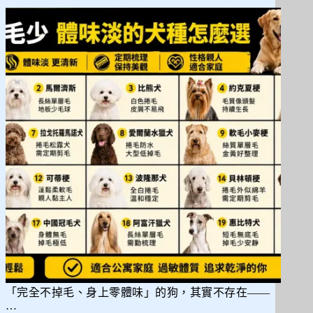
選
最
受
歡
迎
的
寵
物
狗
狗
商
品
「完全不掉毛、身上零體味」的狗，其實不存在——
…