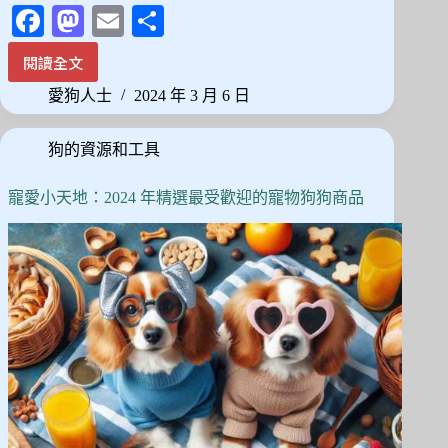
Fa
M
E
分
ce
as
m
享
閱讀全文
最
bo
to
ail
佳
愛狗人士
2024 年 3 月 6 日
ok
do
寵
物
n
狗的資源和工具
推
車
推
寵愛小天地：2024 年精選最受歡迎的寵物狗狗商品
薦：
熱
銷
排
名
前
12
款
精
選！