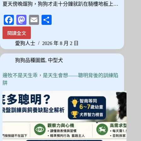
夏天傍晚遛狗，狗狗才走十分鐘就趴在騎樓地板上…
Fa
M
E
分
ce
as
m
享
閱讀全文
台
bo
to
ail
灣
愛狗人士
2026 年 8 月 2 日
ok
do
濕
熱
n
狗狗品種圖鑑
,
中型犬
氣
候
養
邊牧不是天生乖，是天生會想——聰明背後的訓練陷
大
阱
型
犬
前
先
看
這
篇：
3