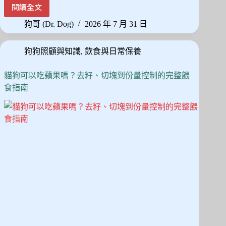
ce
as
m
享
護
閱讀全文
狗
bo
to
ail
狗
狗哥 (Dr. Dog)
2026 年 7 月 31 日
ok
do
悶
悶
n
狗狗照顧與知識
,
飲食與日常保養
不
樂
怎
貓狗可以吃蘋果嗎？去籽、切塊到份量控制的完整餵
麼
食指南
辦？
從
觀
察
細
節
到
15
分
鐘
精
準
陪