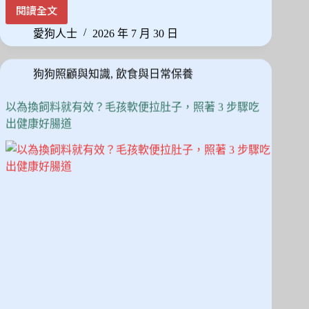
ce
as
m
享
閱讀全文
狗
bo
to
ail
狗
愛狗人士
2026 年 7 月 30 日
ok
do
飲
食
n
狗狗照顧與知識
,
飲食與日常保養
禁
忌
拆
以為換飼料就有效？毛孩軟便拉肚子，照著 3 步驟吃
解：
出健康好腸道
從
致
命
清
單
到
安
全
零
食
替
換