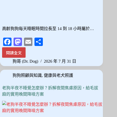
性
與
訓
練
實
高齡狗狗每天睡眠時間拉長至 14 到 18 小時屬於…
操
Fa
M
E
分
ce
as
m
享
閱讀全文
老
bo
to
ail
狗
狗哥 (Dr. Dog)
2026 年 7 月 31 日
ok
do
每
天
n
狗狗照顧與知識
,
健康與老犬照護
都
在
睡？
老狗半夜不睡覺怎麼辦？拆解夜間焦慮原因，給毛拔
觀
麻的實用晚間降噪方案
察
「起
床
動