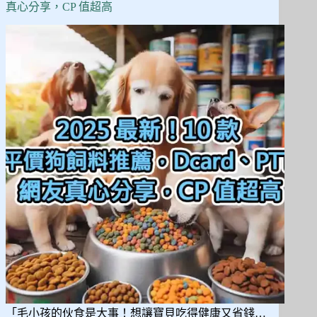
5
真心分享，CP 值超高
款
防
爆
衝、
防
掙
脫
設
計，
讓
遛
狗
更
安
心！
「毛小孩的伙食是大事！想讓寶貝吃得健康又省錢…