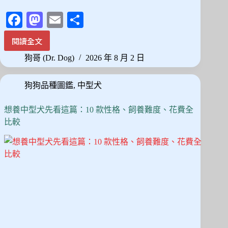
Fa
M
E
分
ce
as
m
享
閱讀全文
沒
bo
to
ail
有
狗哥 (Dr. Dog)
2026 年 8 月 2 日
ok
do
狗
是
n
狗狗品種圖鑑
,
中型犬
零
體
味
想養中型犬先看這篇：10 款性格、飼養難度、花費全
不
比較
掉
毛
的！
低
過
敏
20
犬
種
挑