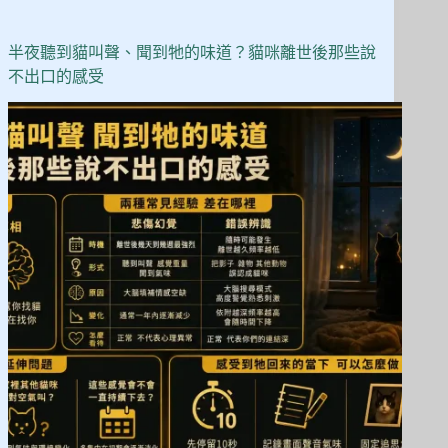
半夜聽到貓叫聲、聞到牠的味道？貓咪離世後那些說
不出口的感受