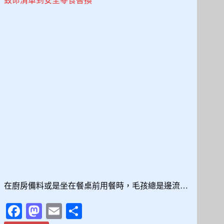
切
塊
到
份
量
控
制
的
完
整
餵
食
指
南
在廚房備料或是坐在餐桌前用餐時，毛孩總是邊流…
Fa
M
E
分