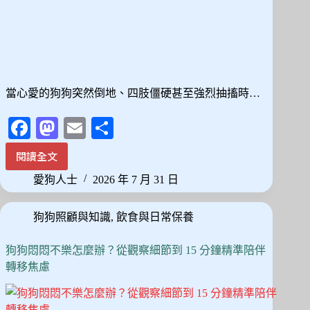
的
實
用
晚
間
降
當心愛的狗狗突然倒地、四肢僵硬甚至強烈抽搐時…
噪
方
Fa
M
E
分
案
ce
as
m
享
閱讀全文
狗
bo
to
ail
狗
愛狗人士
2026 年 7 月 31 日
ok
do
癲
癇
n
狗狗照顧與知識
,
飲食與日常保養
發
作
怎
狗狗悶悶不樂怎麼辦？從觀察細節到 15 分鐘精準陪伴
麼
轉移焦慮
辦？
從
常