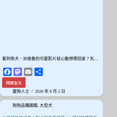
選
與
照
護
全
解
析
看到柴犬、米格魯的可愛影片就心動想帶回家？先…
Fa
M
E
分
ce
as
m
享
閱讀全文
想
bo
to
ail
養
愛狗人士
2026 年 8 月 2 日
ok
do
中
型
n
狗狗品種圖鑑
,
大型犬
犬
先