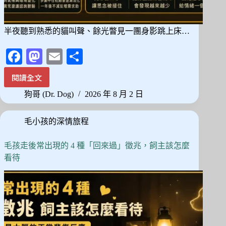
半夜聽到熟悉的貓叫聲、餘光瞥見一團身影跳上床…
Fa
M
E
分
ce
as
m
享
閱讀全文
半
bo
to
ail
夜
狗哥 (Dr. Dog)
2026 年 8 月 2 日
ok
do
聽
到
n
毛小孩的深情旅程
貓
叫
聲、
毛孩走後常出現的 4 種「回來過」徵兆，飼主該怎麼
聞
看待
到
牠
的
味
道？
貓