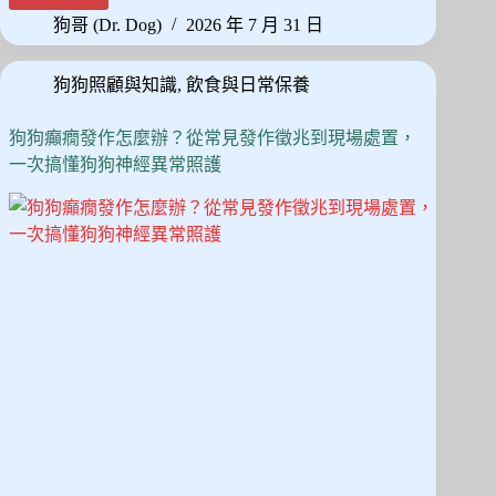
bo
to
ail
狗
狗哥 (Dr. Dog)
2026 年 7 月 31 日
ok
do
半
夜
n
狗狗照顧與知識
,
飲食與日常保養
不
睡
覺
狗狗癲癇發作怎麼辦？從常見發作徵兆到現場處置，
怎
一次搞懂狗狗神經異常照護
麼
辦？
拆
解
夜
間
焦
慮
原
因，
給
毛
拔
麻