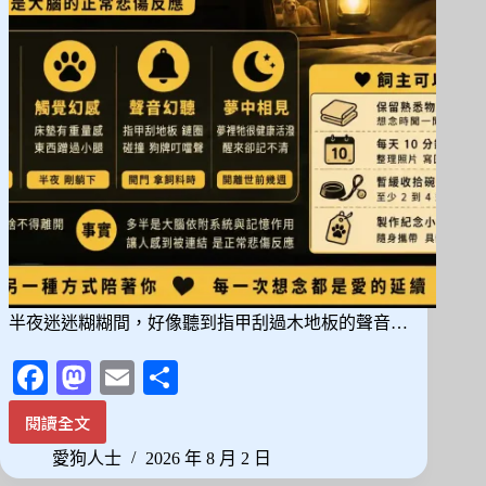
咪
離
世
後
那
些
說
不
出
口
的
感
受
半夜迷迷糊糊間，好像聽到指甲刮過木地板的聲音…
Fa
M
E
分
ce
as
m
享
閱讀全文
毛
bo
to
ail
孩
愛狗人士
2026 年 8 月 2 日
ok
do
走