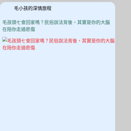
後
n
毛小孩的深情旅程
常
出
現
毛孩頭七會回家嗎？民俗說法背後，其實是你的大腦
的
在陪你走過悲傷
4
種
「回
來
過」
徵
兆，
飼
主
該
怎
麼
看
待