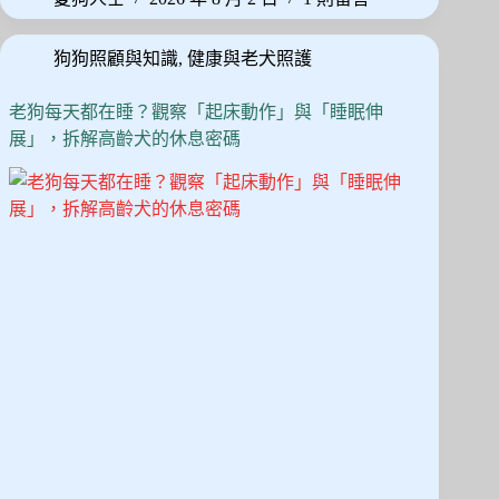
ok
do
奇
真
n
狗狗照顧與知識
,
健康與老犬照護
的
很
笨
老狗每天都在睡？觀察「起床動作」與「睡眠伸
嗎？
展」，拆解高齡犬的休息密碼
拆
解
「服
從
度
排
名」
背
後
的
獨
立
思
考
天