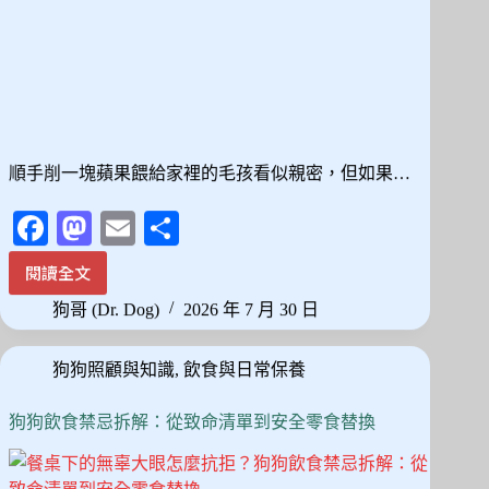
伴
轉
移
焦
慮
順手削一塊蘋果餵給家裡的毛孩看似親密，但如果…
Fa
M
E
分
ce
as
m
享
閱讀全文
貓
bo
to
ail
狗
狗哥 (Dr. Dog)
2026 年 7 月 30 日
ok
do
可
以
n
狗狗照顧與知識
,
飲食與日常保養
吃
蘋
果
狗狗飲食禁忌拆解：從致命清單到安全零食替換
嗎？
去
籽、