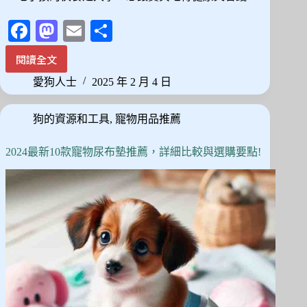
Fa
M
E
分
ce
as
m
享
閱讀全文
2025
bo
to
ail
最
愛狗人士
2025 年 2 月 4 日
ok
do
新！
10
n
狗的資源和工具
,
寵物用品推薦
款
平
價
2024最新10款寵物尿布墊推薦，詳細比較與選購要點!
狗
飼
料
推
薦，
Dcard、
PTT
網
友
真