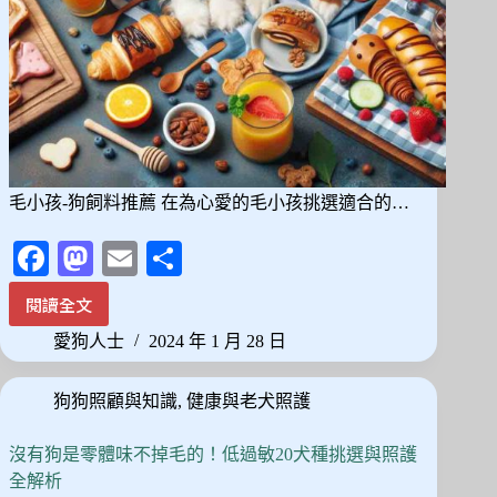
毛小孩-狗飼料推薦 在為心愛的毛小孩挑選適合的…
Fa
M
E
分
ce
as
m
享
閱讀全文
寵
bo
to
ail
愛
愛狗人士
2024 年 1 月 28 日
ok
do
小
天
n
狗狗照顧與知識
,
健康與老犬照護
地：
2024
年
沒有狗是零體味不掉毛的！低過敏20犬種挑選與照護
精
全解析