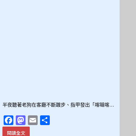
作」
與
「睡
眠
伸
展」，
拆
解
高
齡
犬
的
休
息
密
碼
半夜聽著老狗在客廳不斷踱步、指甲發出「喀噠喀…
Fa
M
E
分
ce
as
m
享
閱讀全文
老