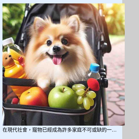
尿
布
墊
推
薦，
詳
細
比
較
與
選
購
要
點!
在現代社會，寵物已經成為許多家庭不可或缺的一…