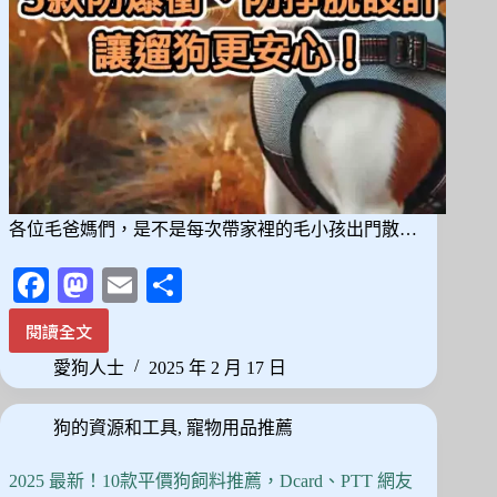
各位毛爸媽們，是不是每次帶家裡的毛小孩出門散…
Fa
M
E
分
ce
as
m
享
閱讀全文
狗
bo
to
ail
狗
愛狗人士
2025 年 2 月 17 日
ok
do
胸
背
n
狗的資源和工具
,
寵物用品推薦
帶
推
薦：
2025 最新！10款平價狗飼料推薦，Dcard、PTT 網友