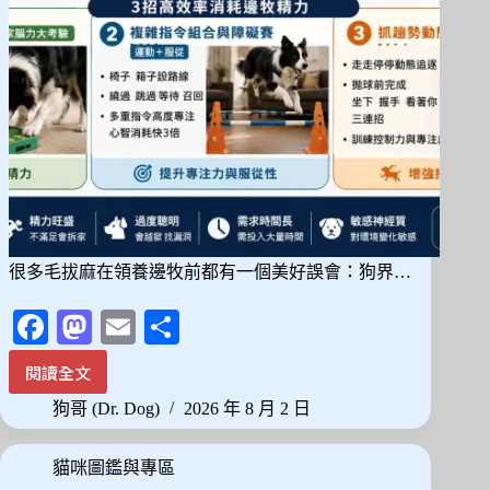
種
耐
熱
體
質
怎
麼
挑
很多毛拔麻在領養邊牧前都有一個美好誤會：狗界…
Fa
M
E
分
ce
as
m
享
閱讀全文
邊
bo
to
ail
牧
狗哥 (Dr. Dog)
2026 年 8 月 2 日
ok
do
不
是
n
貓咪圖鑑與專區
天