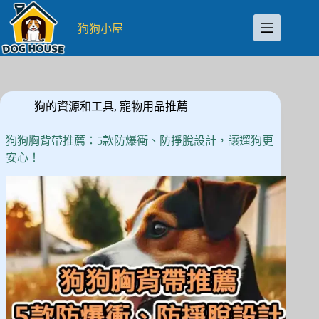
跳
至
狗狗小屋
主
要
內
容
狗的資源和工具
,
寵物用品推薦
狗狗胸背帶推薦：5款防爆衝、防掙脫設計，讓遛狗更
安心！