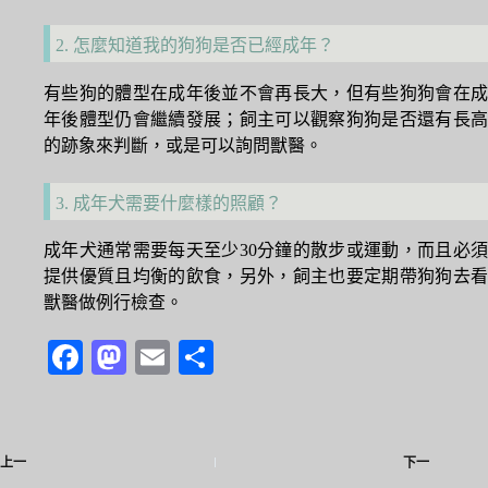
2. 怎麼知道我的狗狗是否已經成年？
有些狗的體型在成年後並不會再長大，但有些狗狗會在成
年後體型仍會繼續發展；飼主可以觀察狗狗是否還有長高
的跡象來判斷，或是可以詢問獸醫。
3. 成年犬需要什麼樣的照顧？
成年犬通常需要每天至少30分鐘的散步或運動，而且必須
提供優質且均衡的飲食，另外，飼主也要定期帶狗狗去看
獸醫做例行檢查。
Fa
M
E
分
ce
as
m
享
bo
to
ail
ok
do
上一
下一