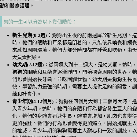
動和醫療護理。
狗的一生可以分為以下幾個階段：
新生兒期(0-2週)：
狗狗出生後的前兩週屬於新生兒期。這
時，牠們的眼睛和耳朵都是閉着的，只能依靠嗅覺和觸覺
來感知周圍環境。牠們大部分時間都在睡覺和吃奶，由母
犬負責照顧。
幼犬期(2-12週)：
從兩週大到十二週大，是幼犬期。這時
狗狗的眼睛和耳朵會逐漸睜開，開始探索周圍的世界。牠
們也會開始長牙齒，並吃固體食物。幼犬期是狗狗生長最
快、學習能力最強的時期，需要主人提供足夠的關愛、訓
練和社會化。
青少年期(4-12個月)：
狗狗在四個月大到十二個月大時，進
入青少年期。這時，牠們的身體和行為都會發生巨大的變
化。牠們的身體會迅速生長，體重會增加，肌肉也會變得
更加強壯。牠們的行為也會變得更加獨立，開始挑戰主人
的權威。青少年期的狗狗需要主人耐心和一致的訓練，以