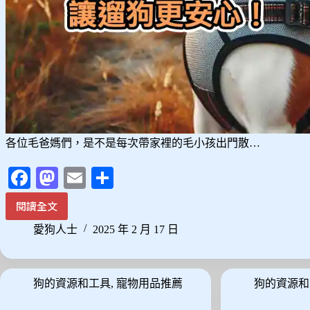
各位毛爸媽們，是不是每次帶家裡的毛小孩出門散…
Fa
M
E
分
ce
as
m
享
閱讀全文
狗
bo
to
ail
狗
愛狗人士
2025 年 2 月 17 日
ok
do
胸
背
n
帶
狗的資源和工具
,
寵物用品推薦
狗的資源和
推
薦：