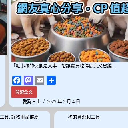
「毛小孩的伙食是大事！想讓寶貝吃得健康又省錢…
Fa
M
E
分
ce
as
m
享
閱讀全文
2025
bo
to
ail
最
愛狗人士
2025 年 2 月 4 日
ok
do
新！
10
n
工具
,
寵物用品推薦
狗的資源和工具
款
平