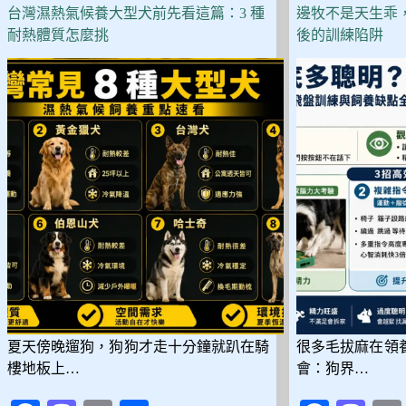
味
台灣濕熱氣候養大型犬前先看這篇：3 種
邊牧不是天生乖
不
耐熱體質怎麼挑
後的訓練陷阱
掉
毛
的！
低
過
敏
20
犬
種
挑
選
與
照
護
全
解
夏天傍晚遛狗，狗狗才走十分鐘就趴在騎
很多毛拔麻在領
析
樓地板上…
會：狗界…