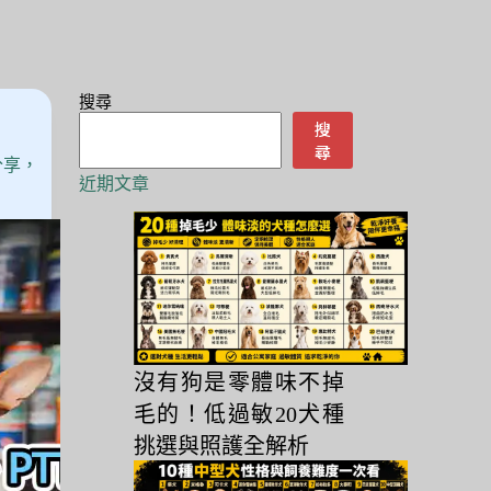
搜尋
搜
尋
分享，
近期文章
沒有狗是零體味不掉
毛的！低過敏20犬種
挑選與照護全解析