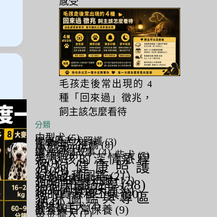
感受
日
毛孩走後常出現的 4
種「回來過」徵兆，
飼主該怎麼看待
分類
中型犬
(5)
健康與老犬照護
(3)
寵物用品推薦
(8)
小型犬
(15)
感人狗狗故事
(4)
暹羅貓
(8)
柴犬
(5)
毛小孩的深情旅程
(20)
狗狗健康照護
(103)
狗狗品種圖鑑
(21)
狗狗照顧與知識
(12)
狗狗知識分享
(98)
狗狗詞養須知
(36)
狗的資源和工具
(20)
貓咪圖鑑與專區
(64)
邊境牧羊犬
(4)
飲食與日常保養
(9)
黃金獵犬
(7)