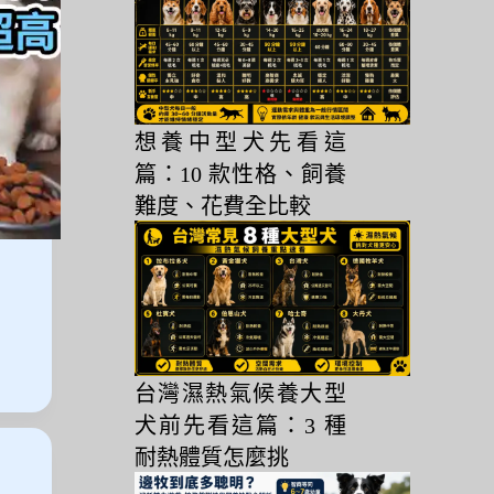
想養中型犬先看這
篇：10 款性格、飼養
難度、花費全比較
台灣濕熱氣候養大型
犬前先看這篇：3 種
耐熱體質怎麼挑