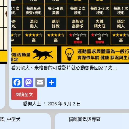
品
看到柴犬、米格魯的可愛影片就心動想帶回家？先…
Fa
M
E
分
ce
as
m
享
閱讀全文
想
bo
to
ail
養
愛狗人士
2026 年 8 月 2 日
ok
do
中
型
n
鑑
,
中型犬
貓咪圖鑑與專區
犬
先