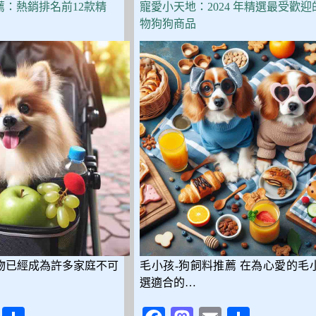
價
薦：熱銷排名前12款精
寵愛小天地：2024 年精選最受歡迎
狗
物狗狗商品
飼
料
推
薦，
Dcard、
PTT
網
友
真
心
分
享，
CP
值
超
高
物已經成為許多家庭不可
毛小孩-狗飼料推薦 在為心愛的毛
選適合的…