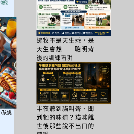
的寵
邊牧不是天生乖，是
天生會想——聰明背
後的訓練陷阱
半夜聽到貓叫聲、聞
小孩挑
到牠的味道？貓咪離
世後那些說不出口的