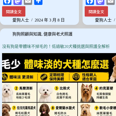
Fa
M
E
分
Fa
M
ce
as
m
享
ce
as
閱讀全文
閱讀全文
2024
最
bo
to
ail
bo
to
最
佳
愛狗人士
2024 年 3 月 8 日
愛狗人士
ok
do
ok
do
新
寵
10
物
n
n
狗狗照顧與知識
,
健康與老犬照護
款
推
寵
車
物
推
沒有狗是零體味不掉毛的！低過敏20犬種挑選與照護全解析
尿
薦：
布
熱
墊
銷
推
排
薦，
名
詳
前
細
12
比
款
較
精
與
選！
選
購