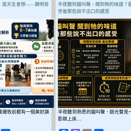
看
，是天生會想——聰明背
半夜聽到貓叫聲、聞到牠的味道？
這
世後那些說不出口的感受
篇：
10
款
性
格、
飼
養
難
度、
花
費
全
比
較
養邊牧前都有一個美好誤
半夜聽到熟悉的貓叫聲、餘光瞥見
影跳上床…