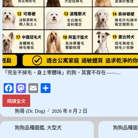
要
點!
「完全不掉毛、身上零體味」的狗，其實不存在——…
Fa
M
E
分
ce
as
m
享
閱讀全文
沒
bo
to
ail
有
狗哥 (Dr. Dog)
2026 年 8 月 2 日
ok
do
狗
是
n
狗狗品種圖鑑
,
大型犬
狗狗品種圖
零
體