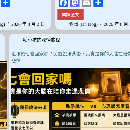
E
分
Fa
M
E
分
m
享
ce
as
m
享
閱讀全文
半
ail
bo
to
ail
夜
og)
2026 年 8 月 2 日
狗哥 (Dr. Dog)
2026 年 8 月
ok
do
聽
到
n
毛小孩的深情旅程
貓
叫
聲、
毛孩頭七會回家嗎？民俗說法背後，其實是你的大腦在陪
聞
悲傷
到
牠
的
味
道？
貓
咪
離
世
後
那