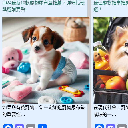
5
2024最新10款寵物尿布墊推薦，詳細比較
最佳寵物推車推
款
與選購要點!
選！
防
爆
衝、
防
掙
脫
設
計，
讓
遛
狗
更
安
心！
如果您有養寵物，您一定知道寵物尿布墊
在現代社會，寵
的重要性…
或缺的一…