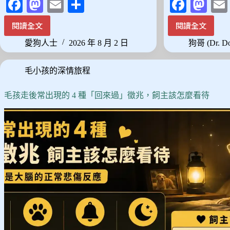
Fa
M
E
分
Fa
M
ce
as
m
享
ce
as
閱讀全文
閱讀全文
台
邊
bo
to
ail
bo
to
灣
牧
愛狗人士
2026 年 8 月 2 日
狗哥 (Dr. D
ok
do
ok
do
濕
不
熱
是
n
n
毛小孩的深情旅程
氣
天
候
生
養
乖，
毛孩走後常出現的 4 種「回來過」徵兆，飼主該怎麼看待
大
是
型
天
犬
生
前
會
先
想
看
——
這
聰
篇：
明
3
背
種
後
耐
的
熱
訓