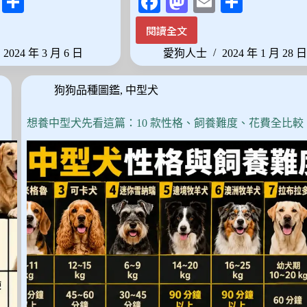
E
分
Fa
M
E
分
m
享
ce
as
m
享
閱讀全文
寵
ail
bo
to
ail
愛
2024 年 3 月 6 日
愛狗人士
2024 年 1 月 28 
ok
do
小
天
n
狗狗品種圖鑑
,
中型犬
地：
2024
年
想養中型犬先看這篇：10 款性格、飼養難度、花費全比較
精
選
最
受
歡
迎
的
寵
物
狗
狗
商