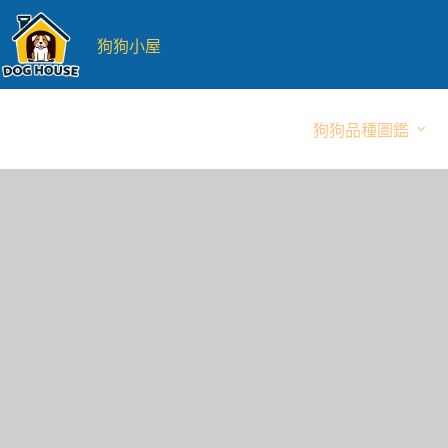
跳
至
狗狗小屋
主
要
內
狗狗品種圖鑑
容