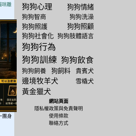
貓咪離
狗狗心理
狗狗情緒
狗狗智商
狗狗洗澡
狗狗照顧
狗狗照護
狗狗社會化
狗狗肢體語言
狗狗行為
狗狗訓練
狗狗飲食
狗飼料
狗狗飼養
貴賓犬
邊境牧羊犬
雪橇犬
黃金獵犬
網站頁面
隱私權政策與免責聲明
使用條款
一團身
聯絡方式