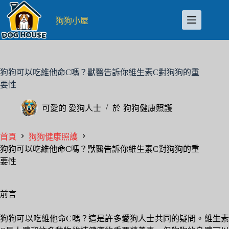
跳
至
狗狗小屋
主
要
內
容
狗狗可以吃維他命C嗎？獸醫告訴你維生素C對狗狗的重
要性
可愛的
愛狗人士
於
狗狗健康照護
首頁
狗狗健康照護
狗狗可以吃維他命C嗎？獸醫告訴你維生素C對狗狗的重
要性
前言
狗狗可以吃維他命C嗎？這是許多愛狗人士共同的疑問。維生素