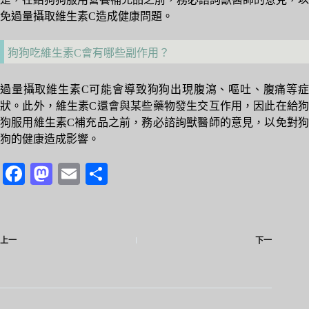
免過量攝取維生素C造成健康問題。
狗狗吃維生素C會有哪些副作用？
過量攝取維生素C可能會導致狗狗出現腹瀉、嘔吐、腹痛等症
狀。此外，維生素C還會與某些藥物發生交互作用，因此在給狗
狗服用維生素C補充品之前，務必諮詢獸醫師的意見，以免對狗
狗的健康造成影響。
Fa
M
E
分
ce
as
m
享
bo
to
ail
ok
do
上一
下一
n