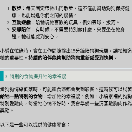
散步
：每天固定帶牠出門散步，這不僅能幫助狗狗保持健
康，也能增進你們之間的感情。
互動遊戲
：陪牠玩牠喜歡的玩具，例如丟球、拔河。
安靜陪伴
：有時候，不需要特別做什麼，只要坐在牠身
邊，牠就能感到安心。
小編在忙碌時，會在工作間隙撥出15分鐘陪狗狗玩耍，讓牠知道
牠的重要性。
持續的陪伴能夠幫助狗狗重新感受到快樂
。
3. 特別的食物提升牠的幸福感
當狗狗情緒低落時，可能連食慾都會受到影響。這時候可以試著
給牠一點特別的食物
，增加牠的幸福感。例如，小編家裡的狗狗
特別愛雞肉，每當牠心情不好時，我會準備一些清蒸雞胸肉作為
獎勵。
以下是一些可以提供的健康零食：