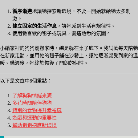
循序漸進
地讓牠探索新環境，不要一開始就給牠太多刺
激。
建立固定的生活作息
，讓牠感到生活有規律性。
使用牠喜歡的毯子或玩具，營造熟悉的氛圍。
小編家裡的狗狗剛搬家時，總是躲在桌子底下。我試著每天陪牠
在新家走動，並用牠的毯子鋪在沙發上，讓牠逐漸感受到家的溫
暖。幾週後，牠終於恢復了開朗的個性。
以下是文章中6個重點：
了解狗狗情緒來源
多花時間陪伴狗狗
特別的食物提升幸福感
遊戲與運動的重要性
幫助狗狗適應新環境