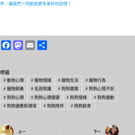
界，讓我們一同創造更多美好的回憶！
Fa
M
E
分
ce
as
m
享
bo
to
ail
ok
do
標籤
#
動物心理
#
寵物情緒
#
寵物生活
#
寵物行為
n
#
寵物飼養
#
毛孩照護
#
狗狗健康
#
狗狗心情不好
#
狗狗心理
#
狗狗心理健康
#
狗狗情緒
#
狗狗運動
#
狗狗適應新環境
#
狗狗陪伴
#
狗狗飲食
上一
下一