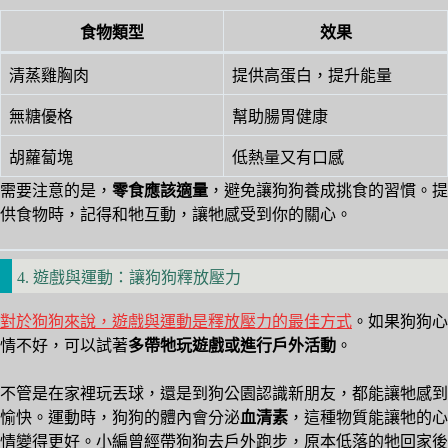
食物類型
效果
清蒸雞胸肉
提供高蛋白，提升能量
無糖優格
幫助腸胃健康
胡蘿蔔塊
低熱量又有口感
需要注意的是，
零食應該適量
，避免讓狗狗養成挑食的習慣。提
供食物時，記得和牠互動，讓牠感受到你的關心。
4. 遊戲與運動：讓狗狗釋放壓力
對於狗狗來說，遊戲與運動是釋放壓力的最佳方式
。如果狗狗心
情不好，可以試著
多帶牠玩遊戲或進行戶外活動
。
不管是在家裡玩丟球，還是到狗公園認識新朋友，都能讓牠感到
愉快。運動時，狗狗的體內會分泌
血清素
，這種物質能讓牠的心
情變得更好。小編曾經帶狗狗去戶外跑步，原本低落的牠回家後