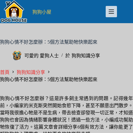
跳
至
狗狗小屋
主
要
內
容
狗狗心情不好怎麼辦：5個方法幫助牠快樂起來
可愛的
愛狗人士
於
狗狗知識分享
首頁
狗狗知識分享
狗狗心情不好怎麼辦：5個方法幫助牠快樂起來
狗狗心情不好怎麼辦？這是許多飼主常遇到的問題。記得幾年
前，小編家的米克斯突然開始食慾下降，甚至不願意出門散步。
當時我很擔心牠是不是生病，帶去檢查卻發現一切正常，才知道
狗狗也會因為情緒影響身體狀況！透過一些方法，小編成功幫助
牠恢復了活力。這篇文章會詳細分享6個有效方法，讓你能更了