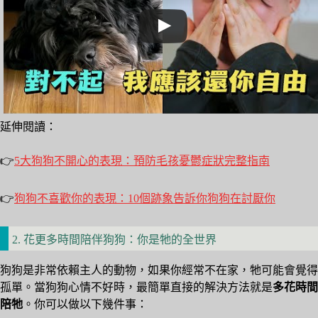
延伸閱讀：
👉
5大狗狗不開心的表現：預防毛孩憂鬱症狀完整指南
👉
狗狗不喜歡你的表現：10個跡象告訴你狗狗在討厭你
2. 花更多時間陪伴狗狗：你是牠的全世界
狗狗是非常依賴主人的動物，如果你經常不在家，牠可能會覺得
孤單。當狗狗心情不好時，最簡單直接的解決方法就是
多花時間
陪牠
。你可以做以下幾件事：