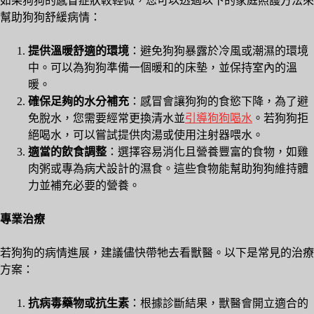
如果狗狗的感冒症狀較輕微，您可以透過以下的家庭照護方法來
幫助狗狗舒緩病情：
提供溫暖舒適的環境
：避免狗狗暴露於冷風或潮濕的環境
中。可以為狗狗準備一個暖和的床墊，並保持室內的溫
暖。
確保足夠的水分補充
：感冒會讓狗狗的食慾下降，為了避
免脫水，您需要經常更換清水並
引導狗狗喝水
。若狗狗拒
絕喝水，可以嘗試提供肉湯或使用注射器喂水。
適當的飲食調整
：選擇容易消化且營養豐富的食物，如雞
肉粥或專為病犬設計的濕食。這些食物能幫助狗狗維持體
力並補充必要的營養。
專業治療
若狗狗的病情進展，建議儘快帶牠去看獸醫。以下是常見的治療
方案：
抗病毒藥物或抗生素
：根據診斷結果，獸醫會開立適合的