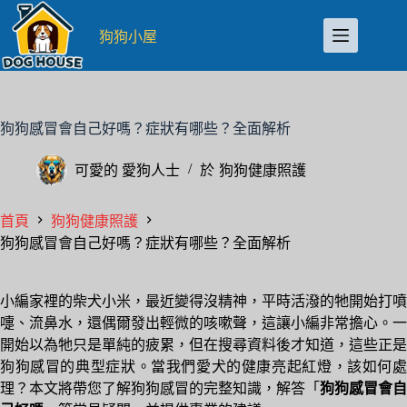
跳
至
狗狗小屋
主
要
內
容
狗狗感冒會自己好嗎？症狀有哪些？全面解析
可愛的
愛狗人士
於
狗狗健康照護
首頁
狗狗健康照護
狗狗感冒會自己好嗎？症狀有哪些？全面解析
小編家裡的柴犬小米，最近變得沒精神，平時活潑的牠開始打噴
嚏、流鼻水，還偶爾發出輕微的咳嗽聲，這讓小編非常擔心。一
開始以為牠只是單純的疲累，但在搜尋資料後才知道，這些正是
狗狗感冒的典型症狀。當我們愛犬的健康亮起紅燈，該如何處
理？本文將帶您了解狗狗感冒的完整知識，解答「
狗狗感冒會自