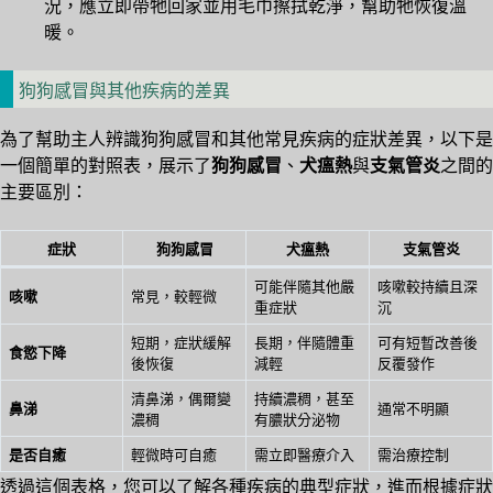
況，應立即帶牠回家並用毛巾擦拭乾淨，幫助牠恢復溫
暖。
狗狗感冒與其他疾病的差異
為了幫助主人辨識狗狗感冒和其他常見疾病的症狀差異，以下是
一個簡單的對照表，展示了
狗狗感冒
、
犬瘟熱
與
支氣管炎
之間的
主要區別：
症狀
狗狗感冒
犬瘟熱
支氣管炎
可能伴隨其他嚴
咳嗽較持續且深
咳嗽
常見，較輕微
重症狀
沉
短期，症狀緩解
長期，伴隨體重
可有短暫改善後
食慾下降
後恢復
減輕
反覆發作
清鼻涕，偶爾變
持續濃稠，甚至
鼻涕
通常不明顯
濃稠
有膿狀分泌物
是否自癒
輕微時可自癒
需立即醫療介入
需治療控制
透過這個表格，您可以了解各種疾病的典型症狀，進而根據症狀