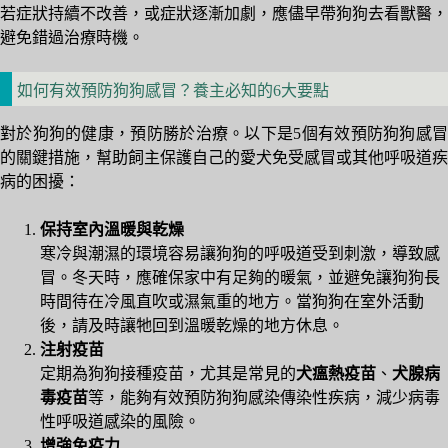
若症狀持續不改善，或症狀逐漸加劇，應儘早帶狗狗去看獸醫，
避免錯過治療時機。
如何有效預防狗狗感冒？養主必知的6大要點
對於狗狗的健康，預防勝於治療。以下是5個有效預防狗狗感冒
的關鍵措施，幫助飼主保護自己的愛犬免受感冒或其他呼吸道疾
病的困擾：
保持室內溫暖與乾燥
寒冷與潮濕的環境容易讓狗狗的呼吸道受到刺激，導致感
冒。冬天時，應確保家中有足夠的暖氣，並避免讓狗狗長
時間待在冷風直吹或濕氣重的地方。當狗狗在室外活動
後，請及時讓牠回到溫暖乾燥的地方休息。
注射疫苗
定期為狗狗接種疫苗，尤其是常見的
犬瘟熱疫苗
、
犬腺病
毒疫苗
等，能夠有效預防狗狗感染傳染性疾病，減少病毒
性呼吸道感染的風險。
增強免疫力