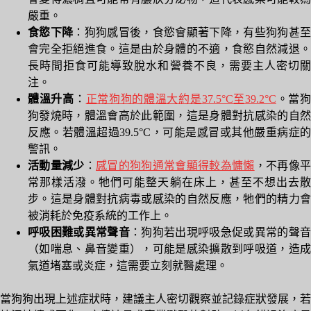
嚴重。
食慾下降
：狗狗感冒後，食慾會顯著下降，有些狗狗甚
會完全拒絕進食。這是由於身體的不適，食慾自然減退。
長時間拒食可能導致脫水和營養不良，需要主人密切關
注。
體溫升高
：
正常狗狗的體溫大約是37.5°C至39.2°C
。當
狗發燒時，體溫會高於此範圍，這是身體對抗感染的自然
反應。若體溫超過39.5°C，可能是感冒或其他嚴重病症的
警訊。
活動量減少
：
感冒的狗狗通常會顯得較為慵懶
，不再像
常那樣活潑。牠們可能整天躺在床上，甚至不想出去散
步。這是身體對抗病毒或感染的自然反應，牠們的精力會
被消耗於免疫系統的工作上。
呼吸困難或異常聲音
：狗狗若出現呼吸急促或異常的聲音
（如喘息、鼻音變重），可能是感染擴散到呼吸道，造成
氣道堵塞或炎症，這需要立刻就醫處理。
當狗狗出現上述症狀時，建議主人密切觀察並記錄症狀發展，若