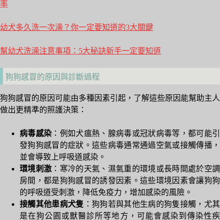
率
幼犬多久洗一次澡？你一定要知道的3大關鍵
幫幼犬洗澡注意事項：5大秘訣新手一定要知道
狗狗感冒的原因與診斷過程
狗狗感冒的原因可能由多種因素引起，了解這些原因能幫助主人
做出更精準的照護決策：
病毒感染
：例如犬瘟熱、腺病毒或冠狀病毒等，都可能
發狗狗感冒的症狀。這些病毒通常通過空氣或接觸傳播，
並會導致上呼吸道感染。
環境刺激
：寒冷的天氣、濕氣重的環境或長時間處於空
房間，都是狗狗感冒的誘發因素。這些環境因素會讓狗狗
的呼吸道受刺激，降低免疫力，增加感染的風險。
接觸其他患病犬隻
：狗狗若與其他生病的狗隻接觸，尤
是在狗公園或獸醫診所等地方，可能會感染到傳染性疾