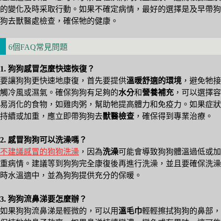
的變化及時采取行動。如果不確定病情，最好的選擇是及早帶狗
狗去獸醫處檢查，確保牠的健康。
6個FAQ常見問題
1. 狗狗感冒怎麼快速恢復？
要讓狗狗更快速地康復，首先要提供
溫暖舒適的環境
，避免牠接
觸冷風或濕氣。確保狗狗有足夠的
水分
和
營養補充
，可以選擇容
易消化的食物，如雞肉粥，幫助牠提高體力和免疫力。如果症狀
持續或加重，應立即帶狗狗去
獸醫檢查
，確保得到專業治療。
2. 感冒狗狗可以洗澡嗎？
不建議感冒的狗狗洗澡
，因為
洗澡
可能會導致狗狗體溫過低或加
重病情。建議等到狗狗完全康復後再進行洗澡，並且要確保洗澡
時水溫適中，並為狗狗提供充分的保暖。
3. 狗狗流鼻涕要怎麼辦？
如果狗狗流鼻涕是輕微的，可以用
溫毛巾
輕輕擦拭狗狗的鼻部，