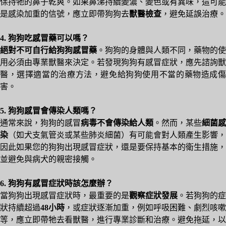
保持牠的鼻子乾爽。如果鼻涕持續變濃、變色或有異味，這可能
是感染加重的信號，應立即帶狗狗去
獸醫檢查
，避免延誤治療。
4. 狗狗吃感冒藥可以嗎？
絕對不可自行給狗狗感冒藥
。狗狗的身體與人類不同，藥物的使
用必須由專業獸醫來決定。若發現狗狗有感冒症狀，應先諮詢獸
醫，選擇適當的治療方法，避免給狗狗使用不當的藥物造成傷
害。
5. 狗狗感冒會傳染人類嗎？
通常來說，狗狗的感冒
病毒不會傳染給人類
。然而，某些
細菌感
染
（如犬支氣管炎或某些肺炎細菌）有可能會對人類產生影響，
因此如果您的狗狗出現感冒症狀，還是要保持基本的衛生措施，
並避免與病犬的親密接觸。
6. 狗狗有感冒症狀時該怎麼辦？
當狗狗出現感冒症狀時，最重要的是
觀察症狀發展
。若狗狗的症
狀持續超過
48小時
，或症狀逐漸加重，例如呼吸困難、劇烈咳嗽
等，應立即帶牠去看獸醫，進行專業診斷和治療。避免拖延，以