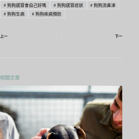
n
#
狗狗感冒會自己好嗎
#
狗狗感冒症狀
#
狗狗流鼻涕
#
狗狗生病
#
狗狗疾病預防
上一
下一
相關文章