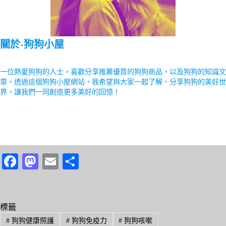
關於-狗狗小屋
一位熱愛狗狗的人士，喜歡分享推薦優質的狗狗商品，以及狗狗的知識文
章。透過這個狗狗小屋網站，我希望與大家一起了解、分享狗狗的美好世
界，讓我們一同創造更多美好的回憶！
Fa
M
E
分
ce
as
m
享
bo
to
ail
ok
do
標籤
#
狗狗健康照護
#
狗狗免疫力
#
狗狗咳嗽