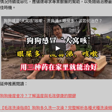
情況持續或惡化，應儘速尋求專業獸醫的幫助，以免錯過治療最
佳時機。
狗狗感冒“犬窝咳”咳嗽、流鼻涕、眼屎多，该如何治疗？
延伸推薦閱讀：
狗狗幾度會冷？了解溫度與毛孩健康的關鍵
【毛孩洗澡指南】狗狗多久洗一次澡？完整解析各種犬種洗澡頻