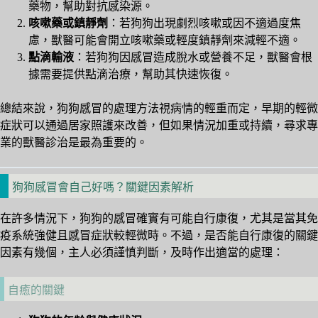
藥物，幫助對抗感染源。
咳嗽藥或鎮靜劑
：若狗狗出現劇烈咳嗽或因不適過度焦
慮，獸醫可能會開立咳嗽藥或輕度鎮靜劑來減輕不適。
點滴輸液
：若狗狗因感冒造成脫水或營養不足，獸醫會根
據需要提供點滴治療，幫助其快速恢復。
總結來說，狗狗感冒的處理方法視病情的輕重而定，早期的輕微
症狀可以通過居家照護來改善，但如果情況加重或持續，尋求專
業的獸醫診治是最為重要的。
狗狗感冒會自己好嗎？關鍵因素解析
在許多情況下，狗狗的感冒確實有可能自行康復，尤其是當其免
疫系統強健且感冒症狀較輕微時。不過，是否能自行康復的關鍵
因素有幾個，主人必須謹慎判斷，及時作出適當的處理：
自癒的關鍵