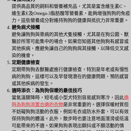
提供高品質的飼料和營養補充品，尤其是富含維生素C、
維生素E及Omega-3脂肪酸等營養素，能夠增強狗狗的免疫
力。這些營養成分對維持狗狗的健康與抵抗力非常重要。
避免病犬接觸
避免讓狗狗與患病的其他犬隻接觸，尤其是在狗公園、獸
醫診所等可能集中的場合。如果您知道其他狗狗有感冒或
其他疾病，應避免讓自己的狗狗與其接觸，以降低交叉感
染的機會。
定期健康檢查
定期帶狗狗去獸醫處進行健康檢查，特別是年老或有慢性
病的狗狗，這樣可以及早發現潛在的健康問題，預防感冒
或其他疾病的發生。
適時添衣：為狗狗保暖的最佳技巧
當氣溫驟降時，短毛或小型犬特別容易感到寒冷，因此
適
時為狗狗添置合適的衣物
是非常重要的。選擇保暖材質但
不妨礙狗狗活動的衣服，例如毛衣或防水外套，可以有效
保持狗狗的體溫。此外，散步時也要注意地面溼滑或低溫
可能帶來的不適。如果狗狗表現出顫抖或不願活動的情