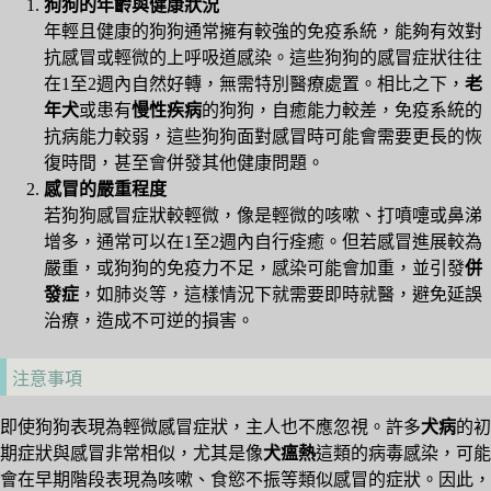
狗狗的年齡與健康狀況
年輕且健康的狗狗通常擁有較強的免疫系統，能夠有效對
抗感冒或輕微的上呼吸道感染。這些狗狗的感冒症狀往往
在1至2週內自然好轉，無需特別醫療處置。相比之下，
老
年犬
或患有
慢性疾病
的狗狗，自癒能力較差，免疫系統的
抗病能力較弱，這些狗狗面對感冒時可能會需要更長的恢
復時間，甚至會併發其他健康問題。
感冒的嚴重程度
若狗狗感冒症狀較輕微，像是輕微的咳嗽、打噴嚏或鼻涕
增多，通常可以在1至2週內自行痊癒。但若感冒進展較為
嚴重，或狗狗的免疫力不足，感染可能會加重，並引發
併
發症
，如肺炎等，這樣情況下就需要即時就醫，避免延誤
治療，造成不可逆的損害。
注意事項
即使狗狗表現為輕微感冒症狀，主人也不應忽視。許多
犬病
的初
期症狀與感冒非常相似，尤其是像
犬瘟熱
這類的病毒感染，可能
會在早期階段表現為咳嗽、食慾不振等類似感冒的症狀。因此，