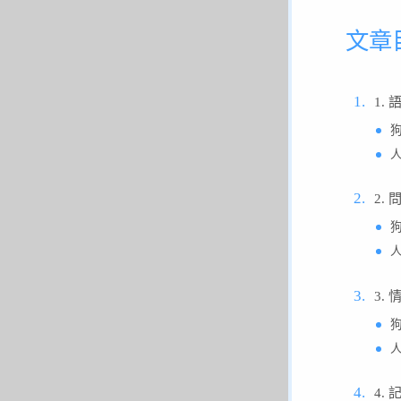
文章
1.
2.
3.
4.