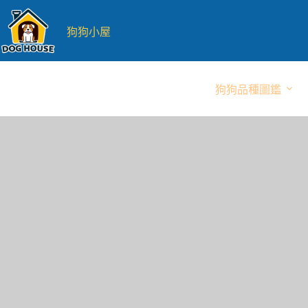
跳
至
狗狗小屋
主
要
內
狗狗品種圖鑑
容