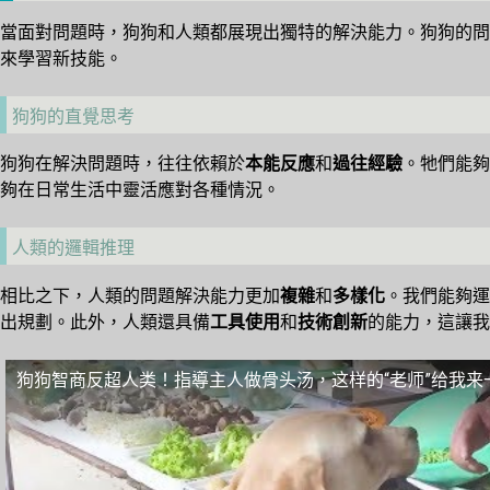
當面對問題時，狗狗和人類都展現出獨特的解決能力。狗狗的問
來學習新技能。
狗狗的直覺思考
狗狗在解決問題時，往往依賴於
本能反應
和
過往經驗
。牠們能夠
夠在日常生活中靈活應對各種情況。
人類的邏輯推理
相比之下，人類的問題解決能力更加
複雜
和
多樣化
。我們能夠運
出規劃。此外，人類還具備
工具使用
和
技術創新
的能力，這讓我
狗狗智商反超人类！指導主人做骨头汤，这样的“老师”给我来