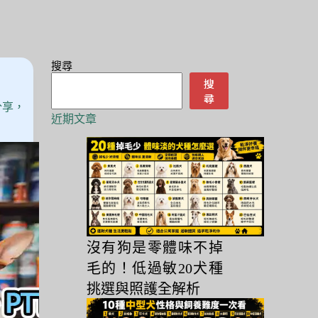
搜尋
搜
尋
分享，
近期文章
沒有狗是零體味不掉
毛的！低過敏20犬種
挑選與照護全解析