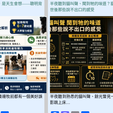
看
，是天生會想——聰明背
半夜聽到貓叫聲、聞到牠的味道？
這
世後那些說不出口的感受
篇：
10
款
性
格、
飼
養
難
度、
花
費
全
比
較
養邊牧前都有一個美好誤
半夜聽到熟悉的貓叫聲、餘光瞥見
影跳上床…