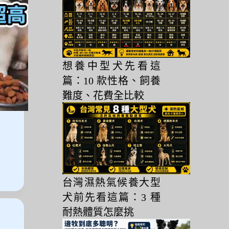
想養中型犬先看這
篇：10 款性格、飼養
難度、花費全比較
台灣濕熱氣候養大型
犬前先看這篇：3 種
耐熱體質怎麼挑