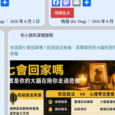
E
分
Fa
M
E
分
m
享
ce
as
m
享
閱讀全文
半
ail
bo
to
ail
夜
og)
2026 年 8 月 2 日
狗哥 (Dr. Dog)
2026 年 8 月
ok
do
聽
到
n
毛小孩的深情旅程
貓
叫
聲、
毛孩頭七會回家嗎？民俗說法背後，其實是你的大腦在陪
聞
悲傷
到
牠
的
味
道？
貓
咪
離
世
後
那