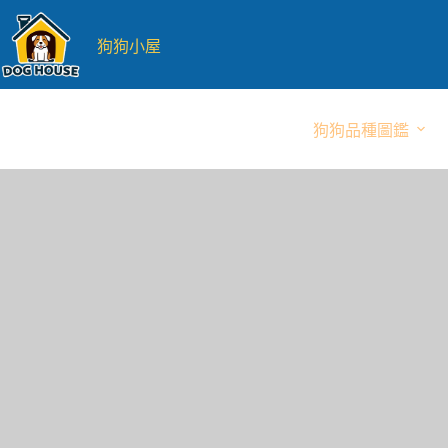
跳
至
狗狗小屋
主
要
內
狗狗品種圖鑑
容