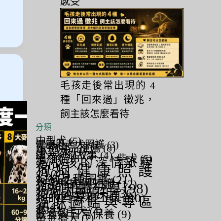
感受
日
毛孩走後常出現的 4
種「回來過」徵兆，
飼主該怎麼看待
分類
中型犬
(5)
健康與老犬照護
(3)
寵物用品推薦
(8)
小型犬
(15)
感人狗狗故事
(4)
暹羅貓
(8)
柴犬
(5)
毛小孩的深情旅程
(20)
狗狗健康照護
(103)
狗狗品種圖鑑
(21)
狗狗照顧與知識
(12)
狗狗知識分享
(98)
狗狗詞養須知
(36)
狗的資源和工具
(20)
貓咪圖鑑與專區
(64)
邊境牧羊犬
(4)
飲食與日常保養
(9)
黃金獵犬
(7)