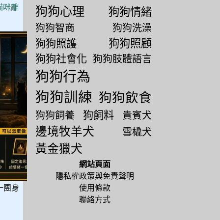
貓咪離
狗狗心理
狗狗情緒
狗狗智商
狗狗洗澡
狗狗照顧
狗狗照護
狗狗社會化
狗狗肢體語言
狗狗行為
狗狗訓練
狗狗飲食
狗飼料
狗狗飼養
貴賓犬
邊境牧羊犬
雪橇犬
黃金獵犬
網站頁面
隱私權政策與免責聲明
使用條款
一團身
聯絡方式