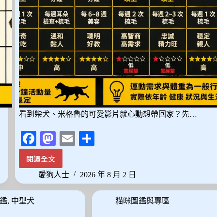
品
看到柴犬、米格魯的可愛影片就心動想帶回家？先…
Fa
M
E
分
ce
as
m
享
閱讀全文
想
bo
to
ail
養
愛狗人士
2026 年 8 月 2 日
ok
do
中
型
n
鑑
,
中型犬
貓咪圖鑑與專區
犬
先