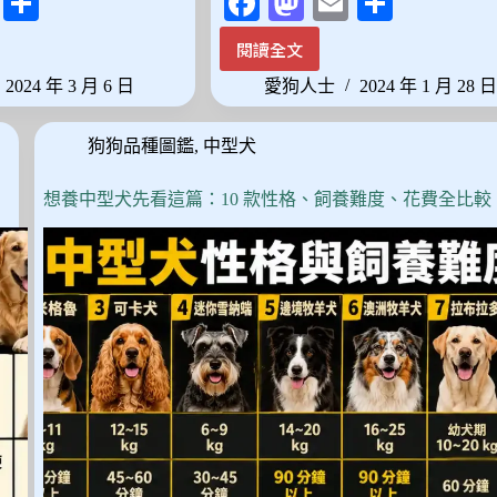
E
分
Fa
M
E
分
m
享
ce
as
m
享
閱讀全文
寵
ail
bo
to
ail
愛
2024 年 3 月 6 日
愛狗人士
2024 年 1 月 28 
ok
do
小
天
n
狗狗品種圖鑑
,
中型犬
地：
2024
年
想養中型犬先看這篇：10 款性格、飼養難度、花費全比較
精
選
最
受
歡
迎
的
寵
物
狗
狗
商