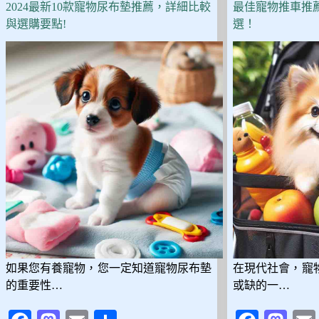
5
2024最新10款寵物尿布墊推薦，詳細比較
最佳寵物推車推
款
與選購要點!
選！
防
爆
衝、
防
掙
脫
設
計，
讓
遛
狗
更
安
心！
如果您有養寵物，您一定知道寵物尿布墊
在現代社會，寵
的重要性…
或缺的一…