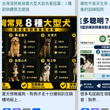
味
台灣濕熱氣候養大型犬前先看這篇：3 種
邊牧不是天生乖
不
耐熱體質怎麼挑
後的訓練陷阱
掉
毛
的！
低
過
敏
20
犬
種
挑
選
與
照
護
全
解
夏天傍晚遛狗，狗狗才走十分鐘就趴在騎
很多毛拔麻在領
析
樓地板上…
會：狗界…