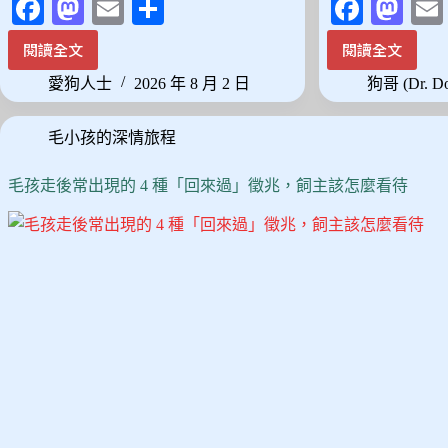
Fa
M
E
分
Fa
M
ce
as
m
享
ce
as
閱讀全文
閱讀全文
台
邊
bo
to
ail
bo
to
灣
牧
愛狗人士
2026 年 8 月 2 日
狗哥 (Dr. D
ok
do
ok
do
濕
不
熱
是
n
n
毛小孩的深情旅程
氣
天
候
生
養
乖，
毛孩走後常出現的 4 種「回來過」徵兆，飼主該怎麼看待
大
是
型
天
犬
生
前
會
先
想
看
——
這
聰
篇：
明
3
背
種
後
耐
的
熱
訓