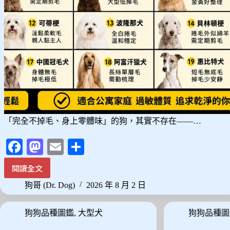
要
點!
「完全不掉毛、身上零體味」的狗，其實不存在——…
Fa
M
E
分
ce
as
m
享
閱讀全文
沒
bo
to
ail
有
狗哥 (Dr. Dog)
2026 年 8 月 2 日
ok
do
狗
是
n
狗狗品種圖鑑
,
大型犬
狗狗品種圖
零
體