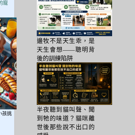
的寵
邊牧不是天生乖，是
天生會想——聰明背
後的訓練陷阱
半夜聽到貓叫聲、聞
小孩挑
到牠的味道？貓咪離
世後那些說不出口的