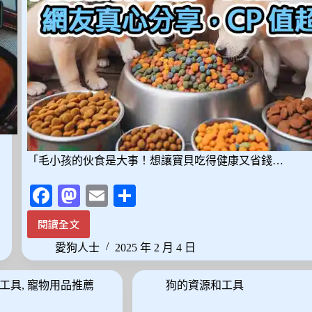
「毛小孩的伙食是大事！想讓寶貝吃得健康又省錢…
Fa
M
E
分
ce
as
m
享
閱讀全文
2025
bo
to
ail
最
愛狗人士
2025 年 2 月 4 日
ok
do
新！
10
n
工具
,
寵物用品推薦
狗的資源和工具
款
平