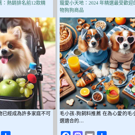
價
薦：熱銷排名前12款精
寵愛小天地：2024 年精選最受歡迎
狗
物狗狗商品
飼
料
推
薦，
Dcard、
PTT
網
友
真
心
分
享，
CP
值
超
高
物已經成為許多家庭不可
毛小孩-狗飼料推薦 在為心愛的毛
選適合的…