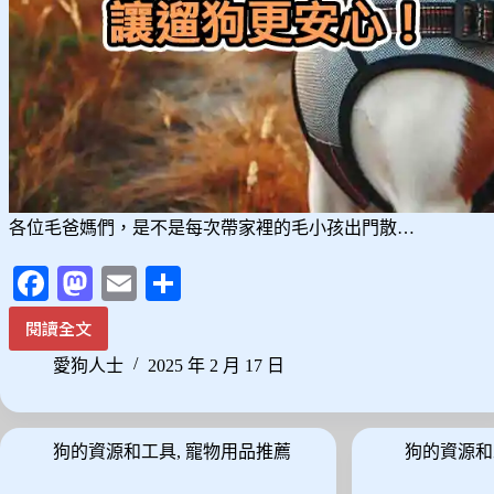
各位毛爸媽們，是不是每次帶家裡的毛小孩出門散…
Fa
M
E
分
ce
as
m
享
閱讀全文
狗
bo
to
ail
狗
愛狗人士
2025 年 2 月 17 日
ok
do
胸
背
n
帶
狗的資源和工具
,
寵物用品推薦
狗的資源和
推
薦：