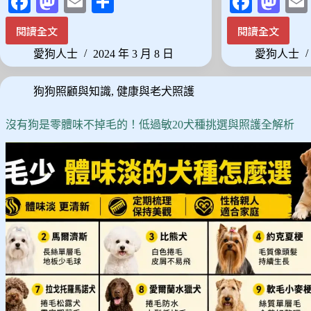
Fa
M
E
分
Fa
M
ce
as
m
享
ce
as
閱讀全文
閱讀全文
2024
最
bo
to
ail
bo
to
最
佳
愛狗人士
2024 年 3 月 8 日
愛狗人士
ok
do
ok
do
新
寵
10
物
n
n
狗狗照顧與知識
,
健康與老犬照護
款
推
寵
車
物
推
沒有狗是零體味不掉毛的！低過敏20犬種挑選與照護全解析
尿
薦：
布
熱
墊
銷
推
排
薦，
名
詳
前
細
12
比
款
較
精
與
選！
選
購