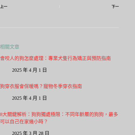
ok
do
上一
下一
n
相關文章
會咬人的狗怎麼處理：專業犬隻行為矯正與預防指南
2025 年 4 月 1 日
狗穿衣服會保暖嗎？寵物冬季穿衣指南
2025 年 4 月 1 日
8大關鍵解析：狗狗獨處極限：不同年齡層的狗狗，最多
可以自己在家幾小時？
2025 年 3 月 28 日