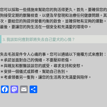
您可以採取一些措施來幫助您的狗活得更久。首先，要確保您的
狗接受定期的獸醫檢查，以便及早發現和治療任何健康問題。其
次，要給您的狗提供營養均衡的飲食，並確保牠有足夠的運動。
最後，要讓您的狗生活在一個安全和充滿愛的環境中。
3. 我該如何應對即將失去自己愛犬的心情？
失去毛孩是件令人心痛的事。您可以通過以下幾種方式來應對：
＊承認並面對自己的情緒，不要壓抑悲傷。
＊與親友和獸醫談談您的感受，尋求支持和安慰。
＊安排一個儀式或葬禮，幫助自己告別。
＊考慮領養另一隻狗，讓您的生活再次充滿愛與陪伴。
Fa
M
E
分
ce
as
m
享
bo
to
ail