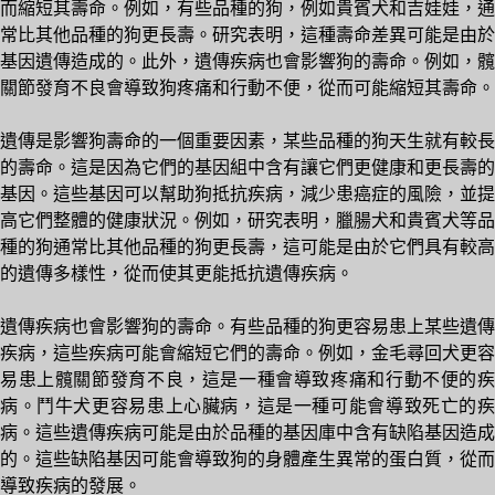
而縮短其壽命。例如，有些品種的狗，例如貴賓犬和吉娃娃，通
常比其他品種的狗更長壽。研究表明，這種壽命差異可能是由於
基因遺傳造成的。此外，遺傳疾病也會影響狗的壽命。例如，髖
關節發育不良會導致狗疼痛和行動不便，從而可能縮短其壽命。
遺傳是影響狗壽命的一個重要因素，某些品種的狗天生就有較長
的壽命。這是因為它們的基因組中含有讓它們更健康和更長壽的
基因。這些基因可以幫助狗抵抗疾病，減少患癌症的風險，並提
高它們整體的健康狀況。例如，研究表明，臘腸犬和貴賓犬等品
種的狗通常比其他品種的狗更長壽，這可能是由於它們具有較高
的遺傳多樣性，從而使其更能抵抗遺傳疾病。
遺傳疾病也會影響狗的壽命。有些品種的狗更容易患上某些遺傳
疾病，這些疾病可能會縮短它們的壽命。例如，金毛尋回犬更容
易患上髖關節發育不良，這是一種會導致疼痛和行動不便的疾
病。鬥牛犬更容易患上心臟病，這是一種可能會導致死亡的疾
病。這些遺傳疾病可能是由於品種的基因庫中含有缺陷基因造成
的。這些缺陷基因可能會導致狗的身體產生異常的蛋白質，從而
導致疾病的發展。