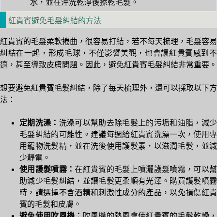
水，並在沖洗乾淨後擦乾毛髮。
紅貴賓避免毛髮糾結的方法
紅貴賓的毛髮柔軟捲曲，很容易打結，若不每天梳理，毛髮容易
糾結在一起，形成毛球，不僅影響美觀，也會讓紅貴賓感到不
適，甚至導致皮膚問題。因此，避免紅貴賓毛髮糾結非常重要。
想要避免紅貴賓毛髮糾結，除了每天梳理外，還可以採取以下方
法：
定期洗澡：
洗澡可以幫助去除毛髮上的污垢和油脂，減
毛髮糾結的可能性。建議每週給紅貴賓洗澡一次，使用專
用寵物洗髮精，並在洗後使用護髮素，以滋潤毛髮，並減
少靜電。
使用護髮噴霧：
在紅貴賓的毛髮上噴灑護髮噴霧，可以
助減少毛髮糾結，並讓毛髮更柔順有光澤。購買護髮噴霧
時，請選擇不含酒精和刺激性成分的產品，以免損傷紅貴
賓的毛髮和皮膚。
避免使用吹風機：
吹風機的熱風會使紅貴賓的毛髮乾燥