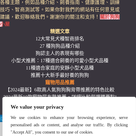
各種主題，例如品種介紹、飼養指南、健康護理、訓練
技巧、智商測試等。如果你對我們的網站有任何意見或
建議，歡迎聯絡我們。謝謝你的關注和支持！
關於狗狗
小屋
精選文章
12大常見犬種智商排名
27 種狗狗品種介紹
狗認主人的表現有哪些
小型犬推薦：17種適合飼養的可愛小型犬品種
11種適合家庭的安靜小型犬品種
推薦十大新手最好養的狗狗
寵物用品推薦
【2024最新】6款高人氣狗狗胸背帶推薦的特色比較
2024最新10款寵物尿布墊推薦，詳細比較與選購要點!
最佳寵物推車推薦：熱銷排名前12款精選！
We value your privacy
狗飼料推薦：12款熱銷高品質、平價的狗飼料
We use cookies to enhance your browsing experience, serve
版權 © 2026 -
狗狗小屋24lovedog.com
personalised ads or content, and analyse our traffic. By clicking
"Accept All", you consent to our use of cookies.