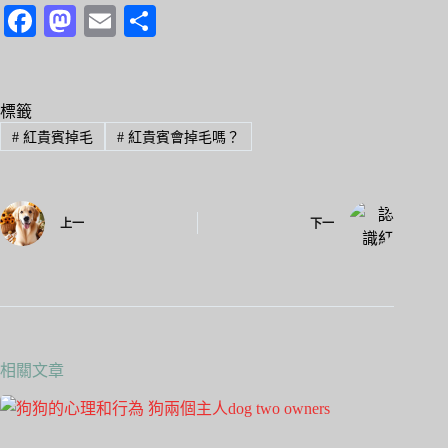
Fa
M
E
分
ce
as
m
享
bo
to
ail
ok
do
標籤
#
紅貴賓掉毛
#
紅貴賓會掉毛嗎？
n
上一
下一
相關文章