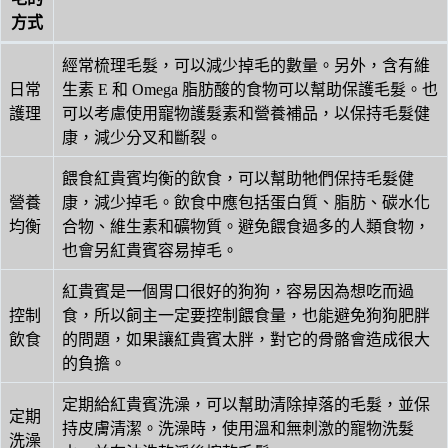
方式
經常梳理毛髮，可以減少掉毛的數量。另外，含有維
日常
生素 E 和 Omega 脂肪酸的食物可以幫助保護毛髮。也
護理
可以考慮使用寵物護髮素和營養補品，以保持毛髮健
康，減少分叉和斷裂。
餵食紅貴賓均衡的飲食，可以幫助牠們保持毛髮健
營養
康，減少掉毛。飲食中應包括蛋白質、脂肪、碳水化
均衡
合物、維生素和礦物質。避免餵食過多的人類食物，
也會另紅貴賓容易掉毛。
紅貴賓是一個胃口很好的狗狗，容易因為想吃而過
控制
食，所以飼主一定要控制餵食量，也能避免狗狗肥胖
飲食
的問題，如果讓紅貴賓太胖，對它的骨骼會造成很大
的負擔。
定期給紅貴賓洗澡，可以幫助清除掉落的毛髮，並保
定期
持皮膚清潔。洗澡時，使用溫和無刺激的寵物洗髮
洗澡