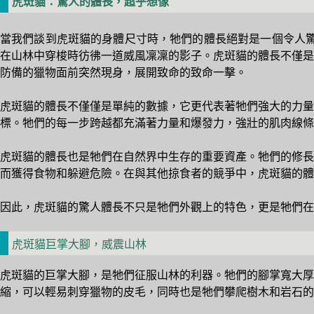
虎斑貓：驚人的體長，超乎想像
當我們談到虎斑貓的身體尺寸時，牠們的體長絕對是一個令人驚
在山林中穿梭時彷彿一道威風凜凜的影子。虎斑貓的體長不僅是
防備的獵物面前突然現身，展開致命的致命一擊。
虎斑貓的體長不僅僅是單純的數據，它更代表著牠們強大的力量
標。牠們的每一步跨越都充滿著力量和爆發力，強壯的肌肉線條
虎斑貓的體長也是牠們在自然界中生存的重要資產。牠們的修長
而獲得食物和躲避危險。在與其他掠食者的競爭中，虎斑貓的
因此，虎斑貓的驚人體長不只是牠們外觀上的特色，更是牠們在
虎斑貓巨掌大腳，威震山林
虎斑貓的巨掌大腳，是牠們征服山林的利器。牠們的腳掌寬大厚
縮，可以輕易刺穿獵物的皮毛，同時也是牠們攀爬樹木和岩石的