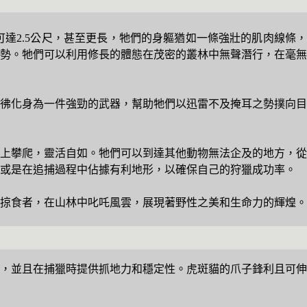
達2.5公尺，甚至更長，牠們的身軀猶如一條強壯的肌肉線條，
勢。牠們可以利用修長的體態在茂密的叢林中無聲潛行，在毫無
彿化身為一件強勁的武器，幫助牠們以迅雷不及掩耳之勢撲向目
上攀爬，靈活自如。牠們可以到達其他動物無法企及的地方，從
，或是在追捕過程中佔據有利地形，以確保自己的狩獵成功率。
掠食者，在山林中叱吒風雲，展現著野性之美和生命力的輝煌。
，並且在捕獵時提供抓地力和穩定性。虎斑貓的爪子鋒利且可伸