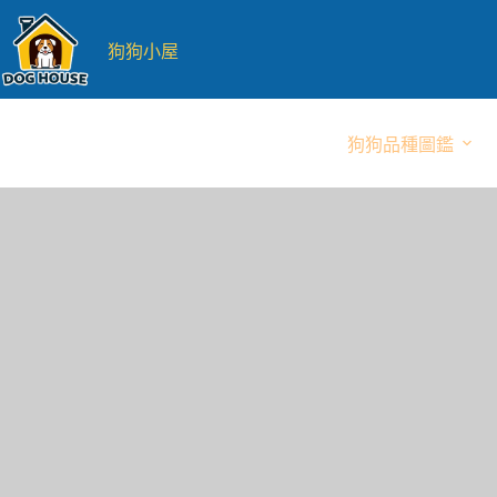
跳
至
狗狗小屋
主
要
內
狗狗品種圖鑑
容