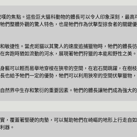
嘆的焦點。這些巨大貓科動物的體長可以令人印象深刻，最高可
牠們整體外觀的驚人特色，也是牠們作為伏擊型掠食者的關鍵優
和敏捷性。當虎斑貓以其驚人的速度追捕獵物時，牠們的體長彷
在奔跑時猶如流動的河水，展現著牠們狩獵的本能和野性之美。
身軀可以輕而易舉地穿梭在狹窄的空間，在岩石間跳躍，在樹枝
體長也給予牠們一定的優勢，牠們可以利用狹窄的空間伏擊獵物
自然界中生存和繁衍的重要因素。牠們的體長讓牠們成為強大的
實，覆蓋著堅硬的肉墊，可以幫助牠們在崎嶇的地形上行走自如
利器。