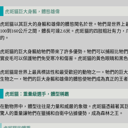
虎斑貓巨大身軀，體態雄偉
虎斑貓以其巨大的身軀和雄偉的體態聞名於世。牠們是世界上最
100到160公斤之間，體長可達2.6米。虎斑貓的四肢粗壯
的。
虎斑貓的巨大身軀給牠們帶來了許多優勢。牠們可以捕殺比牠們
實皮毛可以保護牠們免受寒冷和傷害。虎斑貓的黃色眼睛和黑色
虎斑貓是世界上最具標誌性和最受歡迎的動物之一。牠們的巨大
生物之一，牠們的巨大身軀和雄偉的體態使牠們成為真正的王者
虎斑貓：重量級選手，體型稱霸
在動物界中，體型往往是力量和威嚴的象徵。虎斑貓憑藉著其巨
驚人的重量讓牠們在獵捕和自衛中佔據優勢，成為森林之王。