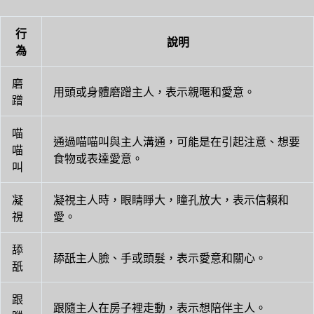
行
說明
為
磨
用頭或身體磨蹭主人，表示親暱和愛意。
蹭
喵
通過喵喵叫與主人溝通，可能是在引起注意、想要
喵
食物或表達愛意。
叫
凝
凝視主人時，眼睛睜大，瞳孔放大，表示信賴和
視
愛。
舔
舔舐主人臉、手或頭髮，表示愛意和關心。
舐
跟
跟隨主人在房子裡走動，表示想陪伴主人。