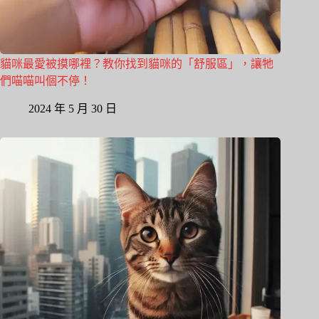
貓咪最愛被摸哪裡？教你找到貓咪的「舒服區」，讓牠
們喵喵叫個不停！
2024 年 5 月 30 日