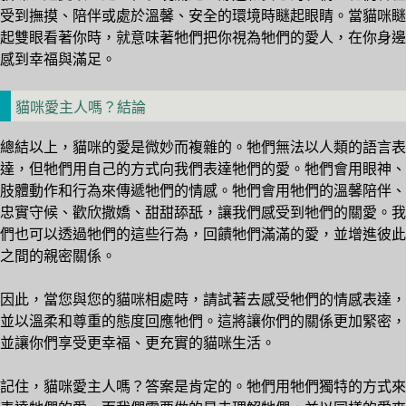
受到撫摸、陪伴或處於溫馨、安全的環境時瞇起眼睛。當貓咪瞇
起雙眼看著你時，就意味著牠們把你視為牠們的愛人，在你身邊
感到幸福與滿足。
貓咪愛主人嗎？結論
總結以上，貓咪的愛是微妙而複雜的。牠們無法以人類的語言表
達，但牠們用自己的方式向我們表達牠們的愛。牠們會用眼神、
肢體動作和行為來傳遞牠們的情感。牠們會用牠們的溫馨陪伴、
忠實守候、歡欣撒嬌、甜甜舔舐，讓我們感受到牠們的關愛。我
們也可以透過牠們的這些行為，回饋牠們滿滿的愛，並增進彼此
之間的親密關係。
因此，當您與您的貓咪相處時，請試著去感受牠們的情感表達，
並以溫柔和尊重的態度回應牠們。這將讓你們的關係更加緊密，
並讓你們享受更幸福、更充實的貓咪生活。
記住，貓咪愛主人嗎？答案是肯定的。牠們用牠們獨特的方式來