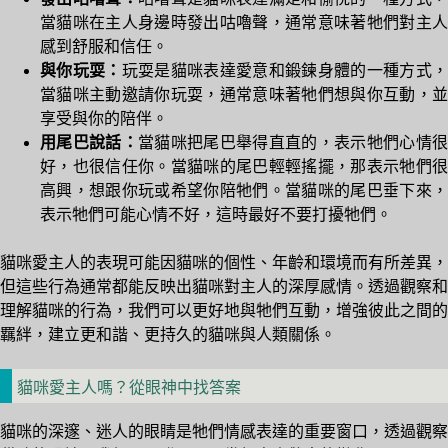
當貓咪在主人身邊時發出咕嚕聲，通常意味著牠們對主人
感到舒服和信任。
與你玩耍：
玩耍是貓咪表達愛意和鍛鍊身體的一種方式
當貓咪主動邀請你玩耍，通常意味著牠們想與你互動，並
享受與你的陪伴。
用尾巴說話：
當貓咪把尾巴舉得直直的，表示牠們心情很
好，也很信任你。當貓咪的尾巴輕輕搖擺，那表示牠們很
高興，想跟你玩或希望你陪牠們。當貓咪的尾巴垂下來，
表示牠們可能心情不好，這時最好不要打擾牠們。
貓咪愛主人的表現可能因貓咪的個性、年齡和環境而有所差異，
但這些行為通常都能反映出貓咪對主人的深厚感情。透過觀察和
理解貓咪的行為，我們可以更好地與牠們互動，增強彼此之間的
羈絆，建立更和諧、更持久的貓咪與人類關係。
貓咪愛主人嗎？從眼神中找答案
貓咪的深邃、迷人的眼睛是牠們情感表達的重要窗口，透過觀察