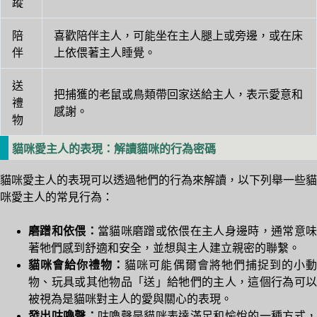
蹤
陪
喜歡陪伴主人，可能坐在主人腿上或旁邊，或在床
伴
上依偎著主人睡覺。
送
把捕獲的老鼠或鳥類帶回家送給主人，表示愛意和
禮
感謝。
物
貓咪愛主人的表現：解讀貓咪的行為密碼
貓咪愛主人的表現可以透過牠們的行為來解讀，以下列舉一些貓
咪愛主人的常見行為：
磨蹭和依偎：
當貓咪磨蹭或依偎在主人身邊時，通常意味
著牠們感到舒適和安全，並想與主人建立親密的聯繫。
貓咪會給你禮物：
貓咪可能偶爾會將牠們捕捉到的小
物、玩具或其他物品「送」給牠們的主人，這個行為可以
被視為是貓咪對主人的愛與關心的表現。
發出咕嚕聲：
咕嚕聲是貓咪表達滿足和愉悅的一種方式，