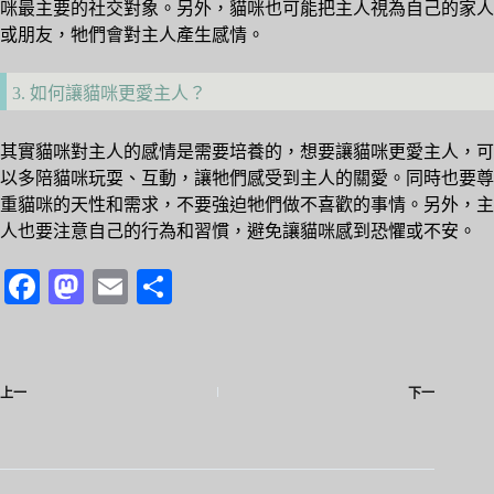
咪最主要的社交對象。另外，貓咪也可能把主人視為自己的家人
或朋友，牠們會對主人產生感情。
3. 如何讓貓咪更愛主人？
其實貓咪對主人的感情是需要培養的，想要讓貓咪更愛主人，可
以多陪貓咪玩耍、互動，讓牠們感受到主人的關愛。同時也要尊
重貓咪的天性和需求，不要強迫牠們做不喜歡的事情。另外，主
人也要注意自己的行為和習慣，避免讓貓咪感到恐懼或不安。
Fa
M
E
分
ce
as
m
享
bo
to
ail
ok
do
上一
下一
n