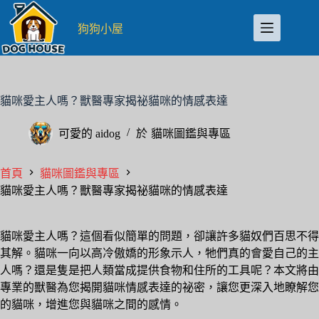
跳
至
狗狗小屋
主
要
內
容
貓咪愛主人嗎？獸醫專家揭祕貓咪的情感表達
可愛的
aidog
於
貓咪圖鑑與專區
首頁
貓咪圖鑑與專區
貓咪愛主人嗎？獸醫專家揭祕貓咪的情感表達
貓咪愛主人嗎？這個看似簡單的問題，卻讓許多貓奴們百思不得
其解。貓咪一向以高冷傲嬌的形象示人，牠們真的會愛自己的主
人嗎？還是隻是把人類當成提供食物和住所的工具呢？本文將由
專業的獸醫為您揭開貓咪情感表達的祕密，讓您更深入地瞭解您
的貓咪，增進您與貓咪之間的感情。