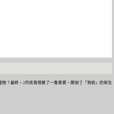
寵物？最終，2月底我領養了一隻貴賓，開始了「狗奴」的新生