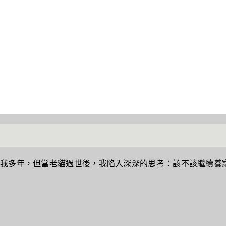
我多年，但當老貓過世後，我陷入深深的思考：該不該繼續養