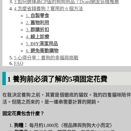
3 如何選擇高CP值的狗狗用品？Dcard網友這樣推薦
4 怎麼省錢養狗？實用的 6 個方法
1.
自製零食
2.
舊物利用
3.
群購折扣
4.
線上診療
5.
DIY清潔用品
6.
避免衝動購物
5 心得分享：養狗的幸福與挑戰
FAQ
1 養狗前必須了解的5項固定花費
在我決定養狗之前，其實是個徹底的貓奴。我的四隻貓咪陪伴
活。但隨之而來的，是一連串需要計算的開銷。
固定花費包含什麼？
狗糧：
每月約1,000元（視品牌與狗狗大小而定）