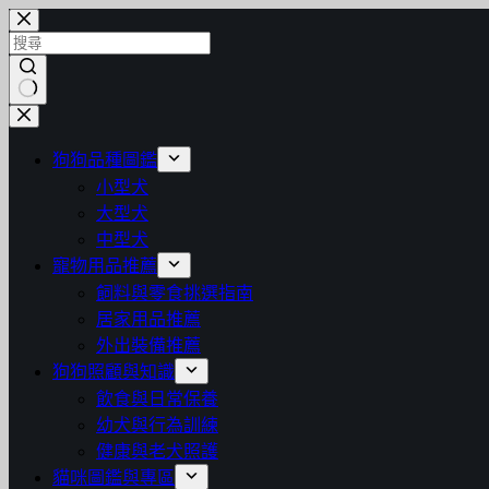
跳
至
主
要
找
內
不
容
狗狗品種圖鑑
到
小型犬
符
大型犬
合
中型犬
條
寵物用品推薦
件
飼料與零食挑選指南
的
居家用品推薦
結
外出裝備推薦
果
狗狗照顧與知識
飲食與日常保養
幼犬與行為訓練
健康與老犬照護
貓咪圖鑑與專區