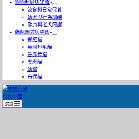
狗狗照顧與知識
飲食與日常保養
幼犬與行為訓練
健康與老犬照護
貓咪圖鑑與專區
暹羅貓
英國短毛貓
曼赤肯貓
虎斑貓
幼貓
布偶貓
狗狗小屋
選單