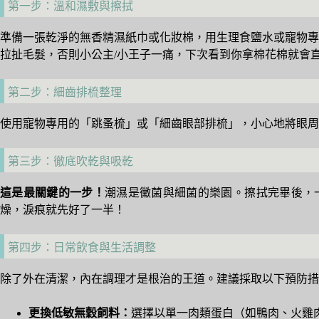
第一步：溫和濕敷與擦拭
準備一張乾淨的無香精濕紙巾或化妝棉，用生理食鹽水或寵物專用
拉扯毛髮，否則小公主/小王子一痛，下次看到你拿棉花棉就會
第二步：細齒排梳整理
使用寵物專用的「跳蚤梳」或「細齒眼部排梳」，小心地將眼
第三步：徹底吹乾與吸乾
這是最關鍵的一步！
潮濕是黴菌與細菌的樂園。擦拭完畢後，
燥，淚痕就先好了一半！
第四步：日常飲食與生活調整
除了外在清潔，內在調理才是根治的王道。建議採取以下預防措
更換低敏無穀飼料：
選擇以單一肉類蛋白（如鴨肉、火雞