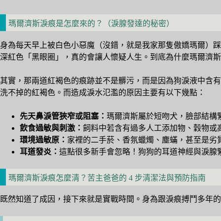
瑪爾濟斯淚痕是怎麼來的？（淚腺發達的秘密）
身為每天早上被白色小惡魔（沒錯，就是我家那隻傲嬌瑪爾）踩
深紅色「黑眼圈」，真的會讓人懷疑人生。到底為什麼瑪爾濟斯
其實，那兩道紅褐色的痕跡並不是髒污，而是因為狗淚液中含有「
洗不掉的紅褐色。而造成淚水氾濫的原因主要有以下幾點：
先天鼻淚管狹窄或阻塞：
瑪爾濟斯屬於短吻犬，臉部結構
飲食過敏與刺激：
飼料中若含有過多人工添加物、穀物或
環境過敏原：
家裡的二手菸、香氛蠟燭、塵蟎，甚至是劣
耳道發炎：
這點很多新手會忽略！狗狗的耳道神經與淚腺
瑪爾濟斯淚痕怎麼清？苦主爸爸的 4 步清潔法與預防指南
既然知道了成因，接下來就是實戰時間。身為跟淚痕搏鬥多年的