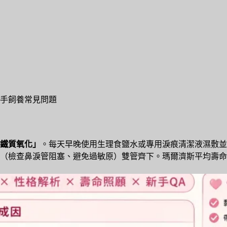
手飼養常見問題
鐵質氧化」
。每天早晚使用生理食鹽水或專用淚痕清潔液濕敷並
檢查鼻淚管阻塞、避免過敏原）雙管齊下。瑪爾濟斯平均壽命為 1