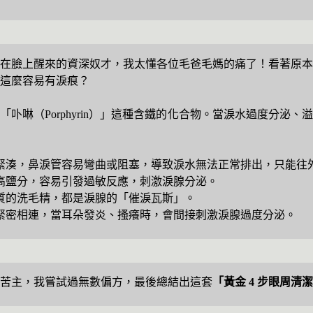
在臉上醒來的資深奴才，我太懂各位毛爸毛媽的痛了！看著原本
這麼容易有淚痕？
卟啉（Porphyrin）」這種含鐵的化合物。當淚水過度分泌
緊湊，鼻淚管容易彎曲或阻塞，導致淚水無法正常排出，只能往
高鹽分，容易引發過敏反應，刺激淚腺分泌。
質的洗毛精，都是淚腺的「催淚瓦斯」。
緊密相連，當耳朵發炎、搔癢時，會間接刺激淚腺過度分泌。
苦主，我嘗試過無數偏方，最後總結出這套
「黃金 4 步眼周清