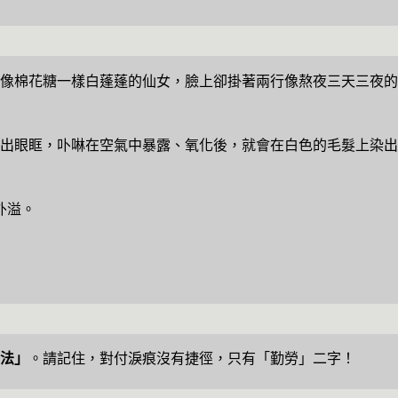
像棉花糖一樣白蓬蓬的仙女，臉上卻掛著兩行像熬夜三天三夜的
、溢出眼眶，卟啉在空氣中暴露、氧化後，就會在白色的毛髮上染出
外溢。
潔法」
。請記住，對付淚痕沒有捷徑，只有「勤勞」二字！