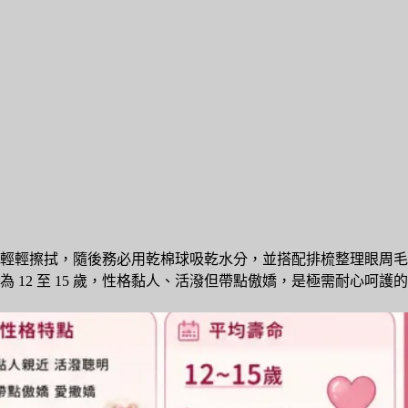
輕輕擦拭，隨後務必用乾棉球吸乾水分，並搭配排梳整理眼周毛
2 至 15 歲，性格黏人、活潑但帶點傲嬌，是極需耐心呵護的