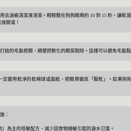
去淚痕清潔液浸濕。輕輕敷在狗狗眼周約 10 到 15 秒，讓
直接開溜！
周打結的毛髮梳開，順便把軟化的眼屎剔除。這樣可以避免毛髮
一定要用乾淨的乾棉球或面紙，把眼周徹底「壓乾」。如果狗狗
施：
肉）為主的低敏配方，減少因食物過敏引起的淚水氾濫。