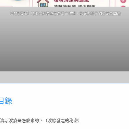
【瑪爾濟斯】瑪爾濟斯淚痕怎麼清？性格、壽命與新手飼養常見問題
目錄
濟斯淚痕是怎麼來的？（淚腺發達的秘密）