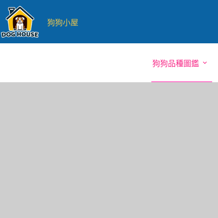
跳
至
狗狗小屋
主
要
內
狗狗品種圖鑑
容