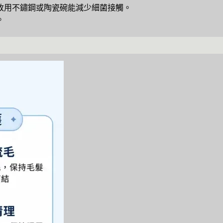
改用不鏽鋼或陶瓷碗能減少細菌接觸。
。