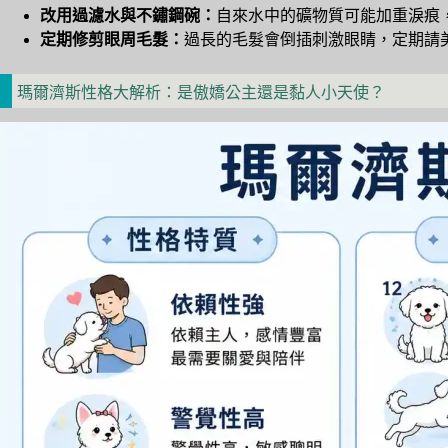
改用過濾水與不鏽鋼碗：
自來水中的礦物質可能加重淚痕
定期修剪眼周毛髮：
過長的毛髮會倒插刺激眼睛，定期請
瑪爾濟斯性格大解析：是傲嬌公主還是黏人小天使？