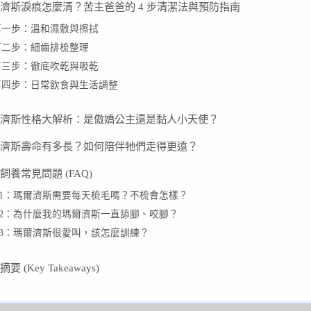
濟斯淚痕怎麼清？苦主爸爸的 4 步清潔法與預防指南
第一步：溫和濕敷與擦拭
第二步：細齒排梳整理
第三步：徹底吹乾與吸乾
第四步：日常飲食與生活調整
濟斯性格大解析：是傲嬌公主還是黏人小天使？
濟斯壽命有多長？如何陪伴牠們走得更遠？
飼養常見問題 (FAQ)
Q1：瑪爾濟斯需要每天梳毛嗎？不梳會怎樣？
Q2：為什麼我的瑪爾濟斯一直舔腳、咬腳？
Q3：瑪爾濟斯很愛叫，該怎麼訓練？
要 (Key Takeaways)