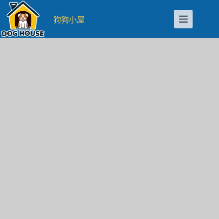
跳
至
狗狗小屋
主
要
內
容