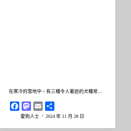
在寒冷的雪地中，有三種令人著迷的犬種常…
Fa
M
E
分
ce
as
m
享
愛狗人士
2024 年 11 月 28 日
bo
to
ail