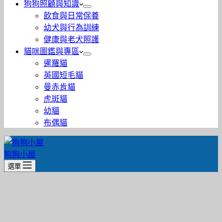
狗狗照顧與知識
飲食與日常保養
幼犬與行為訓練
健康與老犬照護
貓咪圖鑑與專區
暹羅貓
英國短毛貓
曼赤肯貓
虎斑貓
幼貓
布偶貓
狗狗小屋
選單