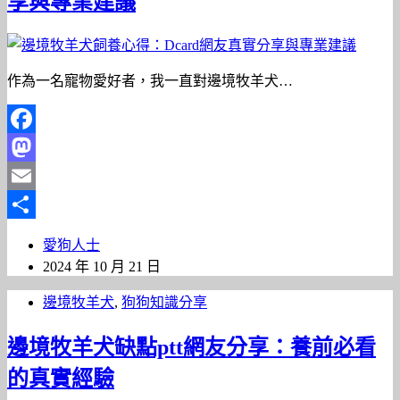
享與專業建議
作為一名寵物愛好者，我一直對邊境牧羊犬…
Facebook
Mastodon
Email
分
愛狗人士
享
2024 年 10 月 21 日
邊境牧羊犬
,
狗狗知識分享
邊境牧羊犬缺點ptt網友分享：養前必看
的真實經驗