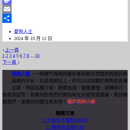
Mastodon
Email
分
愛狗人士
享
2024 年 10 月 12 日
上一頁
1
2
3
4
5
6
7
8
...
10
下一頁
狗狗小屋
，一個專門為狗狗愛好者和飼主們提供的資訊和
服務的平台。在這個網站上，你可以找到關於狗狗的各種
主題，例如品種介紹、飼養指南、健康護理、訓練技巧、
智商測試等。如果你對我們的網站有任何意見或建議，歡迎聯
絡我們。謝謝你的關注和支持！
關於狗狗小屋
精選文章
12大常見犬種智商排名
27 種狗狗品種介紹