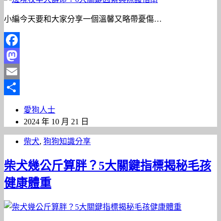
小編今天要和大家分享一個溫馨又略帶憂傷…
Facebook
Mastodon
Email
分
愛狗人士
享
2024 年 10 月 21 日
柴犬
,
狗狗知識分享
柴犬幾公斤算胖？5大關鍵指標揭秘毛孩
健康體重