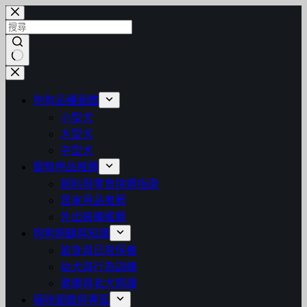
跳
至
主
要
找
內
不
容
狗狗品種圖鑑
到
小型犬
符
大型犬
合
中型犬
條
寵物用品推薦
件
飼料與零食挑選指南
的
居家用品推薦
結
外出裝備推薦
果
狗狗照顧與知識
飲食與日常保養
幼犬與行為訓練
健康與老犬照護
貓咪圖鑑與專區