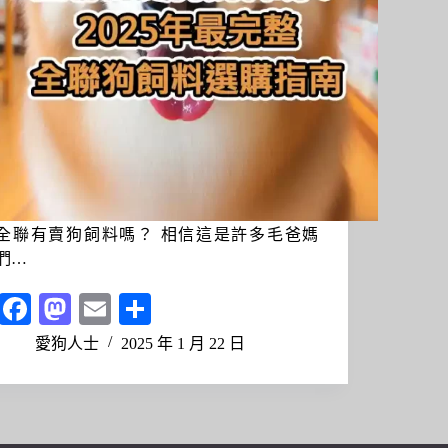
全聯有賣狗飼料嗎？ 相信這是許多毛爸媽
們…
Fa
M
E
分
ce
as
m
享
愛狗人士
2025 年 1 月 22 日
bo
to
ail
ok
do
n