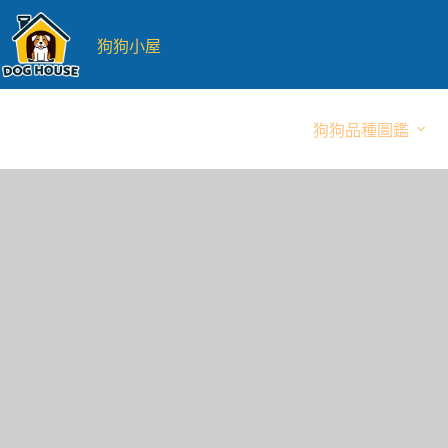
跳
至
狗狗小屋
主
要
內
狗狗品種圖鑑
容