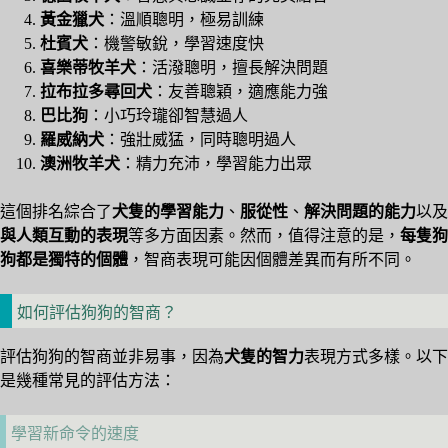
黃金獵犬
：溫順聰明，極易訓練
杜賓犬
：機警敏銳，學習速度快
喜樂蒂牧羊犬
：活潑聰明，擅長解決問題
拉布拉多尋回犬
：友善聰穎，適應能力強
巴比狗
：小巧玲瓏卻智慧過人
羅威納犬
：強壯威猛，同時聰明過人
澳洲牧羊犬
：精力充沛，學習能力出眾
這個排名綜合了
犬隻的學習能力
、
服從性
、
解決問題的能力
以及
與人類互動的表現
等多方面因素。然而，值得注意的是，
每隻狗
狗都是獨特的個體
，智商表現可能因個體差異而有所不同。
如何評估狗狗的智商？
評估狗狗的智商並非易事，因為
犬隻的智力
表現方式多樣。以下
是幾種常見的評估方法：
學習新命令的速度