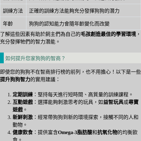
訓練方法
正確的訓練方法能夠充分發揮狗狗的潛力
年齡
狗狗的認知能力會隨年齡變化而改變
了解這些因素有助於飼主們為自己的
毛孩創造最佳的學習環境
，
充分發揮牠們的智力潛能。
如何提升您家狗狗的智商？
即使您的狗狗不在智商排行榜的前列，也不用擔心！以下是一些
提升狗狗智力
的實用建議：
定期訓練
：堅持每天進行短時間、高質量的訓練課程。
互動遊戲
：選擇能夠刺激思考的玩具，如
益智玩具
或
尋寶
遊戲
。
新鮮刺激
：經常帶狗狗到新的環境探索，接觸不同的人和
動物。
健康飲食
：提供富含
Omega-3脂肪酸
和
抗氧化物
的均衡飲
食。