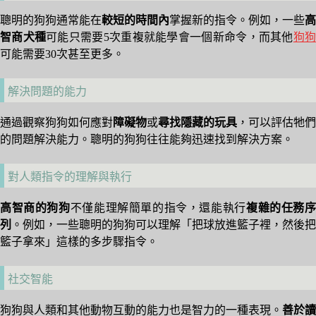
聰明的狗狗通常能在
較短的時間內
掌握新的指令。例如，一些
高
智商犬種
可能只需要5次重複就能學會一個新命令，而其他
狗
可能需要30次甚至更多。
解決問題的能力
通過觀察狗狗如何應對
障礙物
或
尋找隱藏的玩具
，可以評估牠們
的問題解決能力。聰明的狗狗往往能夠迅速找到解決方案。
對人類指令的理解與執行
高智商的狗狗
不僅能理解簡單的指令，還能執行
複雜的任務
列
。例如，一些聰明的狗狗可以理解「把球放進籃子裡，然後把
籃子拿來」這樣的多步驟指令。
社交智能
狗狗與人類和其他動物互動的能力也是智力的一種表現。
善於讀