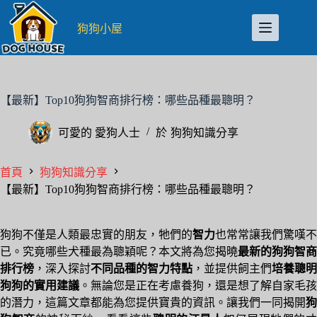
跳
至
狗狗小屋
主
要
內
容
【最新】Top10狗狗智商排行榜：哪些品種最聰明？
可愛的
愛狗人士
於
狗狗知識分享
首頁
狗狗知識分享
【最新】Top10狗狗智商排行榜：哪些品種最聰明？
狗狗不僅是人類最忠實的朋友，牠們的
智力
也常常讓我們驚嘆不
已。究竟哪些犬種最為聰穎呢？本文將為您揭曉
最新的狗狗智商
排行榜
，深入探討
不同品種的智力特點
，並提供飼主們
培養聰明
狗狗的實用建議
。無論您是正在考慮養狗，還是想了解自家毛孩
的潛力，這篇文章都能為您提供寶貴的資訊。讓我們一同揭開
狗