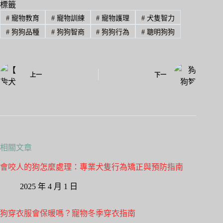
ok
do
標籤
#
寵物教育
#
寵物訓練
#
寵物護理
#
犬隻智力
n
#
狗狗品種
#
狗狗智商
#
狗狗行為
#
聰明狗狗
上一
下一
相關文章
會咬人的狗怎麼處理：專業犬隻行為矯正與預防指南
2025 年 4 月 1 日
狗穿衣服會保暖嗎？寵物冬季穿衣指南