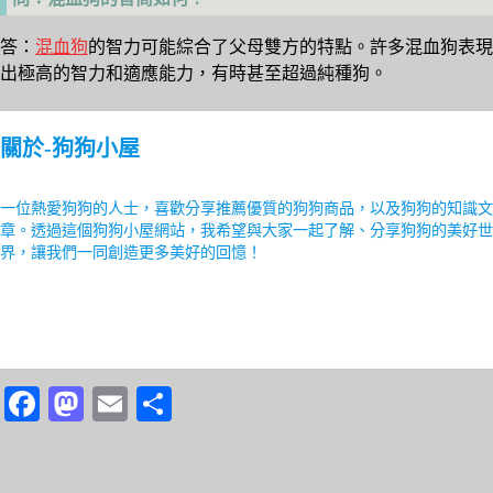
答：
混血狗
的智力可能綜合了父母雙方的特點。許多混血狗表現
出極高的智力和適應能力，有時甚至超過純種狗。
關於-狗狗小屋
一位熱愛狗狗的人士，喜歡分享推薦優質的狗狗商品，以及狗狗的知識文
章。透過這個狗狗小屋網站，我希望與大家一起了解、分享狗狗的美好世
界，讓我們一同創造更多美好的回憶！
Fa
M
E
分
ce
as
m
享
bo
to
ail