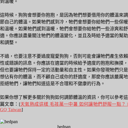
到溫暖。
這時候，狗狗會想要你抱抱，是因為牠們想要借用你的體溫來調
節自己的體溫。如果牠們感到冷，牠們會想要你給牠們一些保暖
和溫暖。如果牠們感到溫暖，牠們會想要你給牠們一些涼爽和舒
適。你應該盡量關注牠們的體溫變化，並且及時給予適當的幫助
和調整。
不過，也要注意不要過度寵愛狗狗，否則可能會讓牠們產生依賴
性或錯誤的訊息。你應該在適當的時候給予適度的抱抱和撫摸，
但也要讓牠們保持一定的活動量和自主性。如果你發現牠們只是
想佔有你的體溫，而不顧自己或你的舒適度，那麼你應該嚴厲地
拒絕牠們，讓牠們知道這是不合理和不健康的行為。
如果你想了解更多關於狗狗如何調節體溫的資訊，你可以參考這
篇文章：[
天氣熱成這樣 毛孩萬一中暑 如何讓牠們舒服一點？ 
GQ Taiwan
]
bedpan