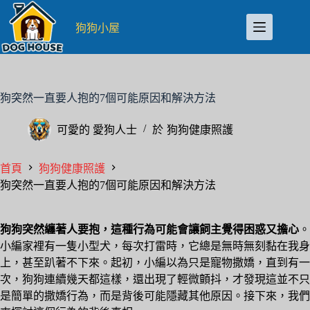
跳
至
狗狗小屋
主
要
內
容
狗突然一直要人抱的7個可能原因和解決方法
可愛的
愛狗人士
於
狗狗健康照護
首頁
狗狗健康照護
狗突然一直要人抱的7個可能原因和解決方法
狗狗突然纏著人要抱，這種行為可能會讓飼主覺得困惑又擔心
。
小編家裡有一隻小型犬，每次打雷時，它總是無時無刻黏在我身
上，甚至趴著不下來。起初，小編以為只是寵物撒嬌，直到有一
次，狗狗連續幾天都這樣，還出現了輕微顫抖，才發現這並不只
是簡單的撒嬌行為，而是背後可能隱藏其他原因。接下來，我們