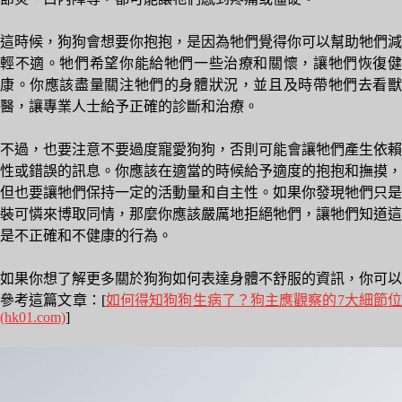
這時候，狗狗會想要你抱抱，是因為牠們覺得你可以幫助牠們減
輕不適。牠們希望你能給牠們一些治療和關懷，讓牠們恢復健
康。你應該盡量關注牠們的身體狀況，並且及時帶牠們去看獸
醫，讓專業人士給予正確的診斷和治療。
不過，也要注意不要過度寵愛狗狗，否則可能會讓牠們產生依賴
性或錯誤的訊息。你應該在適當的時候給予適度的抱抱和撫摸，
但也要讓牠們保持一定的活動量和自主性。如果你發現牠們只是
裝可憐來博取同情，那麼你應該嚴厲地拒絕牠們，讓牠們知道這
是不正確和不健康的行為。
如果你想了解更多關於狗狗如何表達身體不舒服的資訊，你可以
參考這篇文章：[
如何得知狗狗生病了？狗主應觀察的7大細節位
(hk01.com)
]