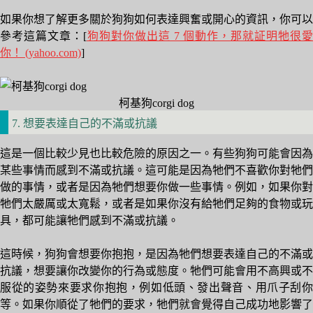
如果你想了解更多關於狗狗如何表達興奮或開心的資訊，你可以
參考這篇文章：[
狗狗對你做出這 7 個動作，那就証明牠很愛
你！ (yahoo.com)
]
柯基狗corgi dog
7. 想要表達自己的不滿或抗議
這是一個比較少見也比較危險的原因之一。有些狗狗可能會因為
某些事情而感到不滿或抗議。這可能是因為牠們不喜歡你對牠們
做的事情，或者是因為牠們想要你做一些事情。例如，如果你對
牠們太嚴厲或太寬鬆，或者是如果你沒有給牠們足夠的食物或玩
具，都可能讓牠們感到不滿或抗議。
這時候，狗狗會想要你抱抱，是因為牠們想要表達自己的不滿或
抗議，想要讓你改變你的行為或態度。牠們可能會用不高興或不
服從的姿勢來要求你抱抱，例如低頭、發出聲音、用爪子刮你
等。如果你順從了牠們的要求，牠們就會覺得自己成功地影響了