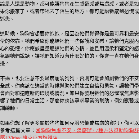
論是人還是動物，都可能讓狗狗產生威脅感或焦慮感。或者是如
果你搬家了，或者帶牠去了陌生的地方，都可能讓牠感到恐慌或
迷失。
這時候，狗狗會想要你抱抱，是因為牠們覺得你是最可靠和最安
全的依靠。牠們希望你能給牠們一些保護和安慰，讓牠們克服內
心的恐懼。你應該盡量體諒牠們的心情，並且用溫柔和堅定的語
氣跟牠們說話，讓牠們知道沒有什麼好怕的，你會一直在牠們身
邊。
不過，也要注意不要過度寵溺狗狗，否則可能會加劇牠們的不安
全感。你應該在適當的時候幫助牠們建立自信和勇氣，讓牠們學
會面對和適應新的環境或情況。如果你發現牠們的恐懼或焦慮影
響了牠們的日常生活，那麼你應該尋求專業的幫助，例如獸醫或
訓練師。
如果你想了解更多關於狗狗如何克服恐懼或焦慮的資訊，你可以
參考這篇文章：
當狗狗焦慮不安，怎麼辦? 7種方法幫助狗狗
壓 | Virbac 維克官方旗艦店