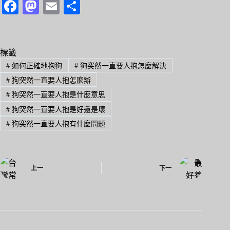
Fa
M
E
分
ce
as
m
享
bo
to
ail
ok
do
標籤
#
如何正確地抱狗
#
狗突然一直要人抱怎麼解決
n
#
狗突然一直要人抱怎麼辦
#
狗突然一直要人抱是什麼意思
#
狗突然一直要人抱是好還是壞
#
狗突然一直要人抱有什麼問題
上一
下一