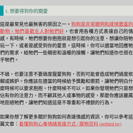
1. 想要得到你的關愛
這是最常見也最無害的原因之一。
狗狗是非常聰明和感情豐富的
動物，牠們喜歡主人對牠們好
，也會用各種方式表達自己的情
感。有時候，牠們想要你抱抱就是想引起你的注意，想讓你陪牠
玩一下，或者是感受到你的愛意。這時候，你可以適當地回應牠
們的需求，給牠們一些親密和溫暖的接觸，讓牠們知道你也很在
乎牠們。
不過，也要注意不要過度寵愛狗狗，否則可能會造成牠們過度依
賴或嫉妒。你應該在適當的時候給予獎勵和懲罰，讓牠們明白什
麼時候可以要求抱抱，什麼時候不可以。如果你發現牠們只是想
佔有你的注意力，而不顧其他人或事物的感受，那麼你應該嚴厲
地拒絕牠們，讓牠們知道這是不尊重和不禮貌的行為。
如果你想了解更多關於狗狗如何表達情感的資訊，你可以參考這
篇文章：
看懂狗狗心事情緒表達方式 | 寵物百科 (petbird.tw)