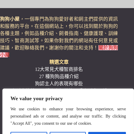
狗狗小屋
，一個專門為狗狗愛好者和飼主們提供的資訊
和服務的平台。在這個網站上，你可以找到關於狗狗的
各種主題，例如品種介紹、飼養指南、健康護理、訓練
技巧、智商測試等。如果你對我們的網站有任何意見或
建議，歡迎聯絡我們。謝謝你的關注和支持！
關於狗狗
小屋
精選文章
12大常見犬種智商排名
27 種狗狗品種介紹
狗認主人的表現有哪些
小型犬推薦：17種適合飼養的可愛小型犬品種
We value your privacy
11種適合家庭的安靜小型犬品種
推薦十大新手最好養的狗狗
We use cookies to enhance your browsing experience, serve
寵物用品推薦
personalised ads or content, and analyse our traffic. By clicking
【2024最新】6款高人氣狗狗胸背帶推薦的特色比較
"Accept All", you consent to our use of cookies.
2024最新10款寵物尿布墊推薦，詳細比較與選購要點!
最佳寵物推車推薦：熱銷排名前12款精選！