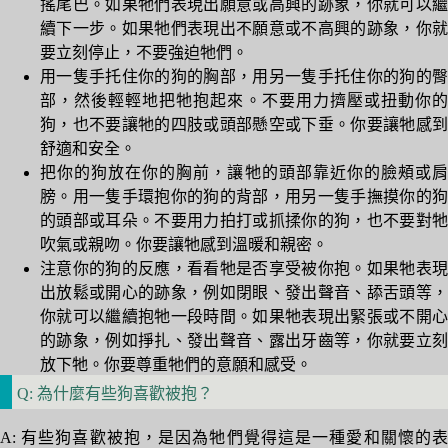
搖尾巴。如果牠們表現出願意或高興的跡象，你就可以繼
續下一步。如果牠們表現出不願意或不高興的跡象，你就
要立刻停止，不要強迫牠們。
用一隻手托住你的狗的胸部，用另一隻手托住你的狗的臀
部，然後輕輕地把牠抱起來。不要用力擠壓或扭動你的
狗，也不要讓牠的四肢或頭部懸空或下垂。你要讓牠感到
舒適和安全。
把你的狗放在你的胸前，讓牠的頭部靠近你的臉頰或肩
膀。用一隻手環抱你的狗的背部，用另一隻手撫摸你的狗
的頭部或耳朵。不要用力拍打或抓揉你的狗，也不要對牠
吹氣或親吻。你要讓牠感到溫暖和親密。
注意你的狗的反應，看看牠是否享受被你抱。如果牠表現
出放鬆或開心的跡象，例如閉眼、發出聲音、舔舌頭等，
你就可以繼續抱牠一段時間。如果牠表現出緊張或不開心
的跡象，例如掙扎、發出聲音、露出牙齒等，你就要立刻
放下牠。你要尊重牠們的意願和感受。
Q: 為什麼有些狗喜歡被抱？
A: 有些狗喜歡被抱，是因為牠們覺得這是一種愛和關懷的表