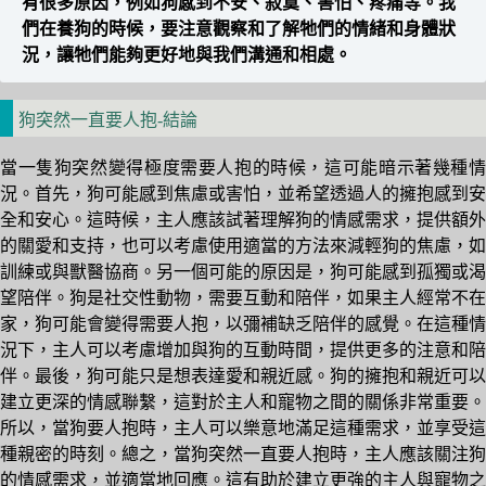
有很多原因，例如狗感到不安、寂寞、害怕、疼痛等。我
們在養狗的時候，要注意觀察和了解牠們的情緒和身體狀
況，讓牠們能夠更好地與我們溝通和相處。
狗突然一直要人抱-結論
當一隻狗突然變得極度需要人抱的時候，這可能暗示著幾種情
況。首先，狗可能感到焦慮或害怕，並希望透過人的擁抱感到安
全和安心。這時候，主人應該試著理解狗的情感需求，提供額外
的關愛和支持，也可以考慮使用適當的方法來減輕狗的焦慮，如
訓練或與獸醫協商。另一個可能的原因是，狗可能感到孤獨或渴
望陪伴。狗是社交性動物，需要互動和陪伴，如果主人經常不在
家，狗可能會變得需要人抱，以彌補缺乏陪伴的感覺。在這種情
況下，主人可以考慮增加與狗的互動時間，提供更多的注意和陪
伴。最後，狗可能只是想表達愛和親近感。狗的擁抱和親近可以
建立更深的情感聯繫，這對於主人和寵物之間的關係非常重要。
所以，當狗要人抱時，主人可以樂意地滿足這種需求，並享受這
種親密的時刻。總之，當狗突然一直要人抱時，主人應該關注狗
的情感需求，並適當地回應。這有助於建立更強的主人與寵物之