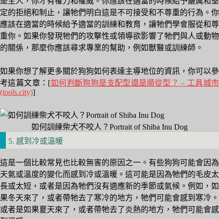
是主人，你才有權力和權威。你應該在適當的時候給予嚴厲和堅
定的拒絕和制止，讓牠們明白這是不可接受和不尊重的行為。你
應該在適當的時候給予適當的訓練和教育，讓牠們學會服從和尊
重你。如果你發現牠們的攻擊性或領導欲影響了牠們與人或動物
的關係，那麼你應該尋求專業的幫助，例如獸醫或訓練師。
如果你想了解更多關於狗狗如何表達主導地位的資訊，你可以參
考這篇文章：[
如何判斷狗狗是支配型還是順從型？ – 工具城
(tools.city)
]
如何訓練柴犬不咬人？Portrait of Shiba Inu Dog
5. 感到冷或溫暖
這是一個比較常見也比較無害的原因之一。有些狗狗可能會因為
天氣或溫度的變化而感到冷或溫暖。這可能是因為牠們的毛皮太
長或太短，或者是因為牠們沒有適應新的季節或氣候。例如，如
果冬天來了，或者帶牠去了寒冷的地方，牠們可能會感到寒冷。
或者是如果夏天來了，或者帶牠去了炎熱的地方，牠們可能會感